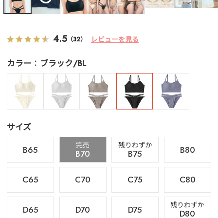
4.5
レビューを見る
（32）
カラー
ブラック/BL
サイズ
完売
残りわずか
B65
B80
B70
B75
C65
C70
C75
C80
残りわずか
D65
D70
D75
D80