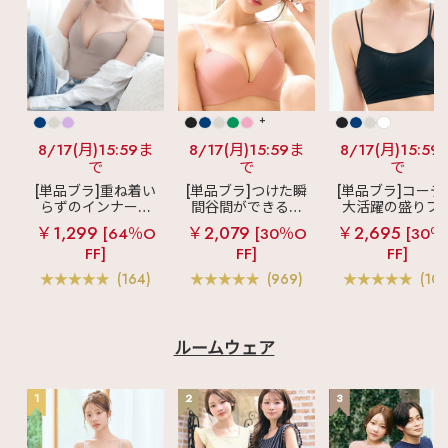
+
8/17(月)15:59ま
8/17(月)15:59ま
8/17(月)15:59
で
で
で
[単品ブラ]重ね着い
[単品ブラ]つけた瞬
[単品ブラ]コーデ
らずのインナーブ
間谷間ができるシ
大活躍の盛りブ
ラ
リッチバスト
ームレスブラ
超
ショートレン
￥1,299
￥2,079
￥2,695
[64％O
[30％O
[30％
ブラトップ (ワイヤ
盛ブラ(R) シームレ
ス ブラトップ 超
FF]
FF]
FF]
ー入り)
ス 単品ブラジャー
ブラ(R) 単品ブラ
ャー
(164)
(969)
(103
ルームウェア
1
2
3