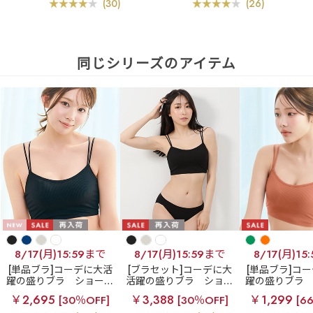
(30)
(26)
同じシリーズのアイテム
8/17(月)15:59まで
8/17(月)15:59まで
8/17(月)15
[単品ブラ]コーデに大活
[ブラセット]コーデに大
[単品ブラ]コ
躍の盛りブラ
ショート
活躍の盛りブラ
ショー
躍の盛りブラ
レングス ブラトップ 超
トレングス ブラトップ
レングス ブラ
￥2,695
￥3,388
￥1,299
[30％OFF]
[30％OFF]
[6
盛ブラ(R) 単品ブラジャ
超盛ブラ(R) ブラジャー&
盛ブラ(R) 単