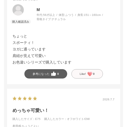
M
年代:
56才以上
体型:
ふつう
身長:
151～160cm
骨格タイプ:
ナチュラル
ちょっと
スポーティ！
ヨガに通っています
肩紐が見えて可愛い
お色違いシリーズで購入しています
参考になった
0
Like!
0
2026.7.7
めっちゃ可愛い！
購入したサイズ：E75
購入したカラー：オフホワイト/OW
着用感
:ちょうどよい