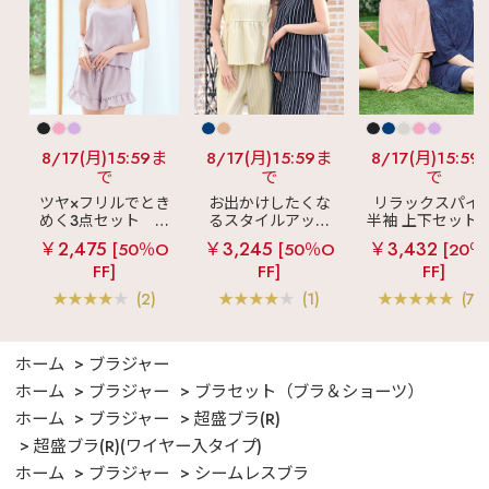
8/17(月)15:59ま
8/17(月)15:59ま
8/17(月)15:59
で
で
で
ツヤ×フリルでとき
お出かけしたくな
リラックスパイ
めく3点セット
シ
るスタイルアップ
半袖 上下セット 
ルキー ショートパ
見え
ストライプ
女兼用サイズ)
￥2,475
￥3,245
￥3,432
[50％O
[50％O
[20％
ンツ 3点セット
フリル ロングパン
FF]
FF]
FF]
ツ 綿混 上下セット
(2)
(1)
(70
ホーム
ブラジャー
ホーム
ブラジャー
ブラセット（ブラ＆ショーツ）
ホーム
ブラジャー
超盛ブラ(R)
超盛ブラ(R)(ワイヤー入タイプ)
ホーム
ブラジャー
シームレスブラ