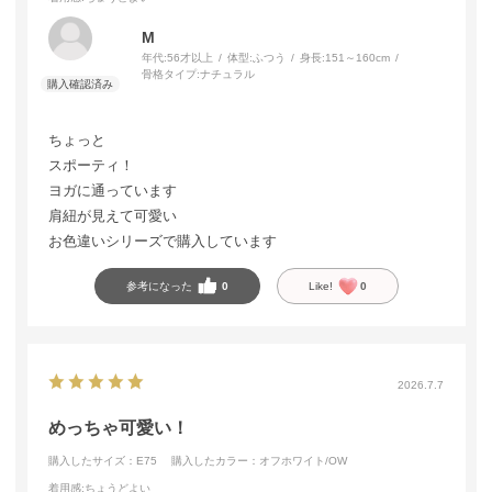
M
年代:
56才以上
体型:
ふつう
身長:
151～160cm
骨格タイプ:
ナチュラル
ちょっと
スポーティ！
ヨガに通っています
肩紐が見えて可愛い
お色違いシリーズで購入しています
参考になった
0
Like!
0
2026.7.7
めっちゃ可愛い！
購入したサイズ：E75
購入したカラー：オフホワイト/OW
着用感
:ちょうどよい