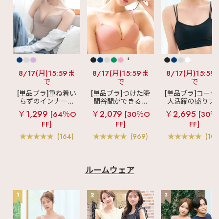
+
8/17(月)15:59ま
8/17(月)15:59ま
8/17(月)15:59
で
で
で
[単品ブラ]重ね着い
[単品ブラ]つけた瞬
[単品ブラ]コーデ
らずのインナーブ
間谷間ができるシ
大活躍の盛りブ
ラ
リッチバスト
ームレスブラ
超
ショートレン
￥1,299
￥2,079
￥2,695
[64％O
[30％O
[30％
ブラトップ (ワイヤ
盛ブラ(R) シームレ
ス ブラトップ 超
FF]
FF]
FF]
ー入り)
ス 単品ブラジャー
ブラ(R) 単品ブラ
ャー
(164)
(969)
(103
ルームウェア
1
2
3