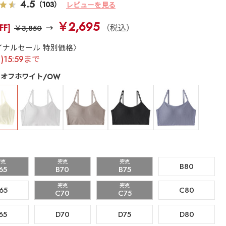
4.5
（103）
レビューを見る
￥2,695
FF]
（税込）
￥3,850
イナルセール 特別価格〉
月)15:59まで
オフホワイト/OW
完売
完売
完売
B80
65
B70
B75
完売
完売
65
C80
C70
C75
65
D70
D75
D80