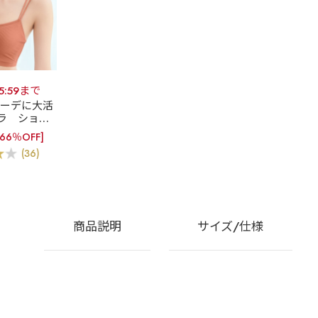
15:59まで
コーデに大活
ラ
ショー
 ブラトップ
[66％OFF]
) 単品ブラジ
(36)
ー
商品説明
サイズ/仕様