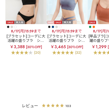
8/17(月)15:59まで
8/17(月)15:59まで
8/17(月)
[ブラセット]コーデに大
[ブラセット]コーデに大
[単品ブラ]
活躍の盛りブラ
ショ
活躍の盛りブラ
ショ
躍の盛りブ
ートレングス ブラトッ
ートレングス ブラトッ
トレングス
￥3,388
￥3,465
￥1,299
[30％OFF]
[30％OFF]
プ 超盛ブラ(R) ブラジ
プ 超盛ブラ(R) ブラジ
超盛ブラ(R
(20)
(32)
ャー&ショーツ
ャー&ハーフバックシ
ャ
ョーツ
レビュー
103