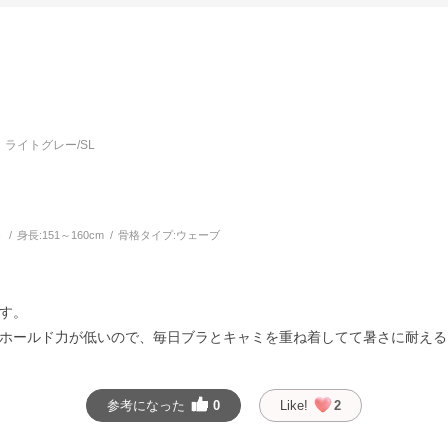
ライトグレー/SL
う
身長:
151～160cm
骨格タイプ:
ウェーブ
す。
ホールド力が低いので、毎日ブラとキャミを重ね着してて暑さに耐える
参考になった
0
Like!
2