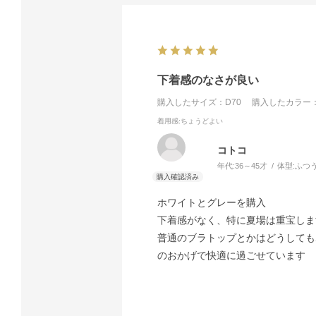
下着感のなさが良い
購入したサイズ：D70
購入したカラー：
着用感
:ちょうどよい
コトコ
年代:
36～45才
体型:
ふつ
ホワイトとグレーを購入
下着感がなく、特に夏場は重宝しま
普通のブラトップとかはどうしても
のおかげで快適に過ごせています