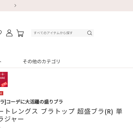
【重要】地震による配送遅延・店舗休業のお知ら
【重要】地震による配送遅延・店舗休業のお知ら
【8/13～8/16】夏季休業のお知らせ
【8/13～8/16】夏季休業のお知らせ
初回購入はブラ返送料無料
初回購入はブラ返送料無料
初回購入はブラ返送料無料
デジタルギフトサービス
ト
その他のカテゴリ
ブラ]コーデに大活躍の盛りブラ
ートレングス ブラトップ 超盛ブラ(R) 単
ラジャー
3