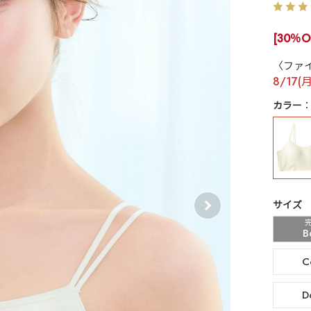
[30％O
〈ファ
8/17(
カラー
サイズ
B
C
D