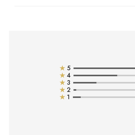
★
5
★
4
★
3
★
2
★
1