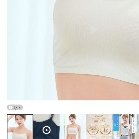
1
/
14