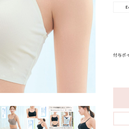
E
付与ポ