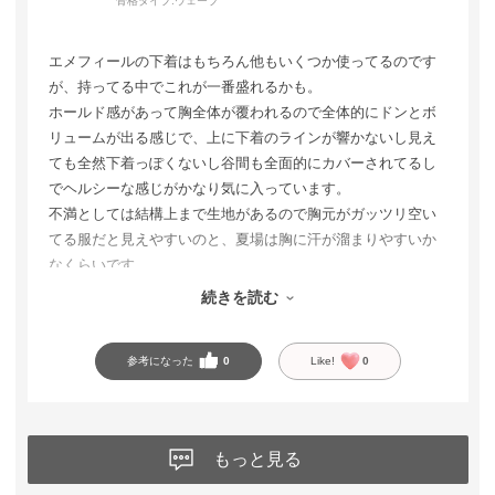
骨格タイプ:
ウェーブ
エメフィールの下着はもちろん他もいくつか使ってるのです
が、持ってる中でこれが一番盛れるかも。
ホールド感があって胸全体が覆われるので全体的にドンとボ
リュームが出る感じで、上に下着のラインが響かないし見え
ても全然下着っぽくないし谷間も全面的にカバーされてるし
でヘルシーな感じがかなり気に入っています。
不満としては結構上まで生地があるので胸元がガッツリ空い
てる服だと見えやすいのと、夏場は胸に汗が溜まりやすいか
なくらいです。
すごく気に入ってるのにそういやレビューしてなかったなと
続きを読む
思ったので書きました。
参考になった
0
Like!
0
もっと見る