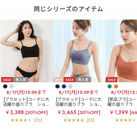
同じシリーズのアイテム
8/17(月)15:59まで
8/17(月)15:59まで
8/17(月)15
[ブラセット]コーデに大
[ブラセット]コーデに大
[単品ブラ]コ
活躍の盛りブラ
ショー
活躍の盛りブラ
ショー
躍の盛りブラ
トレングス ブラトップ
トレングス ブラトップ
レングス ブラ
￥3,388
￥3,465
￥1,299
[30％OFF]
[30％OFF]
[6
超盛ブラ(R) ブラジャー&
超盛ブラ(R) ブラジャー&
盛ブラ(R) 単
ショーツ
ハーフバックショーツ
ー
(20)
(32)