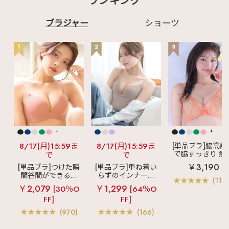
ランキング
ブラジャー
ショーツ
1
2
3
+
+
8/17(月)15:59ま
8/17(月)15:59ま
[単品ブラ]脇高設
で脇すっきり 痩
で
で
見えブラ
カシ
￥3,190
[単品ブラ]つけた瞬
[単品ブラ]重ね着い
クールレース脇
間谷間ができるシ
らずのインナーブ
ブラ(R) 単品ブラ
(119
ームレスブラ
超
ラ
リッチバスト
ャー
￥2,079
￥1,299
[30％O
[64％O
盛ブラ(R) シームレ
ブラトップ (ワイヤ
FF]
FF]
ス 単品ブラジャー
ー入り)
(970)
(166)