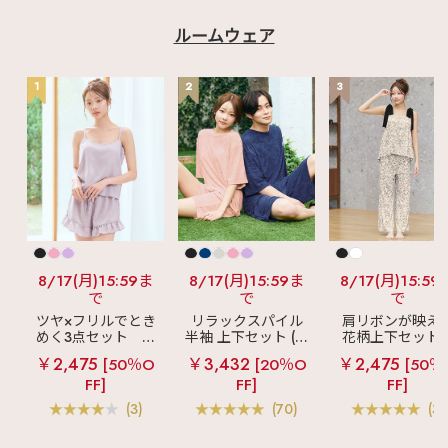
ルームウェア
1
2
3
8/17(月)15:59ま
8/17(月)15:59ま
8/17(月)15:59
で
で
で
ツヤ×フリルでとき
リラックスパイル
肩リボンが映え
めく3点セット
シ
半袖 上下セット (男
花柄上下セット
ルキー ショートパ
女兼用サイズ)
メニーフラワー 
￥2,475
￥3,432
￥2,475
[50％O
[20％O
[50％
ンツ 3点セット
ングパンツ 上下
FF]
FF]
FF]
ット
(3)
(70)
(3)