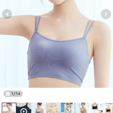
1
/
14