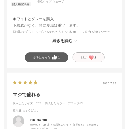
骨格タイプ:
ウェーブ
ホワイトとグレーを購入
下着感がなく、特に夏場は重宝します。
普通のブラトップとかはどうしてもホールド力が低いので、
毎日ブラとキャミを重ね着してて暑さに耐えるしかなかった
続きを読む
てすが、今年はこちらのおかげで快適に過ごせています
参考になった
1
Like!
2
2026.7.29
マジで盛れる
購入したサイズ：E65
購入したカラー：ブラック/BL
着用感
:ちょうどよい
no name
年代:
26～35才
体型:
ふつう
身長:
151～160cm