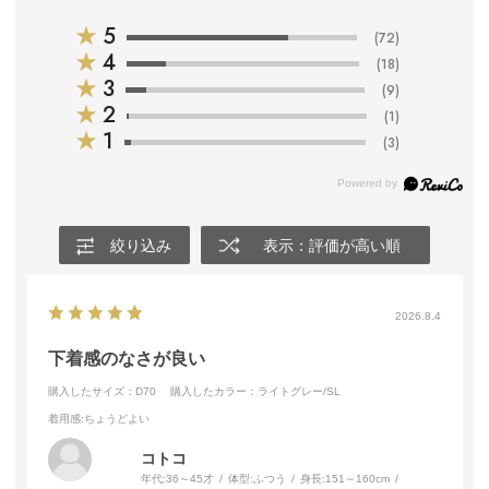
★
5
(72)
★
4
(18)
★
3
(9)
★
2
(1)
★
1
(3)
絞り込み
表示：評価が高い順
2026.8.4
下着感のなさが良い
購入したサイズ：D70
購入したカラー：ライトグレー/SL
着用感
:ちょうどよい
コトコ
年代:
36～45才
体型:
ふつう
身長:
151～160cm