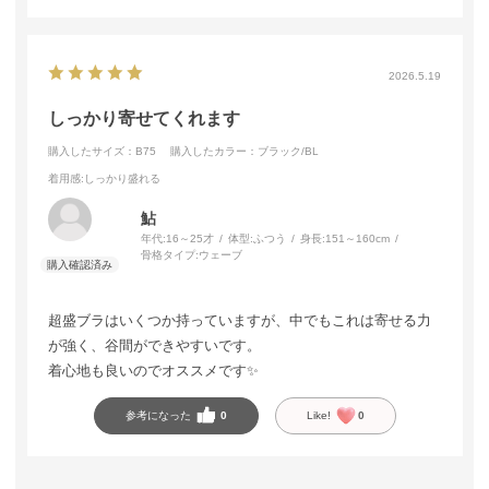
2026.5.19
しっかり寄せてくれます
購入したサイズ：B75
購入したカラー：ブラック/BL
着用感
:しっかり盛れる
鮎
年代:
16～25才
体型:
ふつう
身長:
151～160cm
骨格タイプ:
ウェーブ
超盛ブラはいくつか持っていますが、中でもこれは寄せる力
が強く、谷間ができやすいです。
着心地も良いのでオススメです✨
参考になった
0
Like!
0