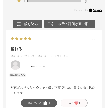
★
1
(1)
絞り込み
表示：評価が高い順
2026.6.5
盛れる
購入したサイズ：B75
購入したカラー：ブルー/BU
no name
写真どおりめちゃめちゃ可愛い下着でした。着け心地も良か
ったです
参考になった
0
Like!
0