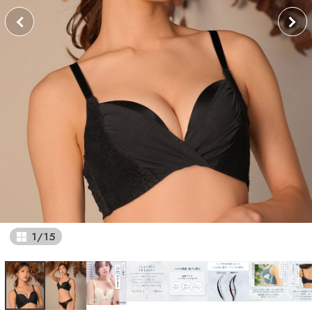
1
/
15