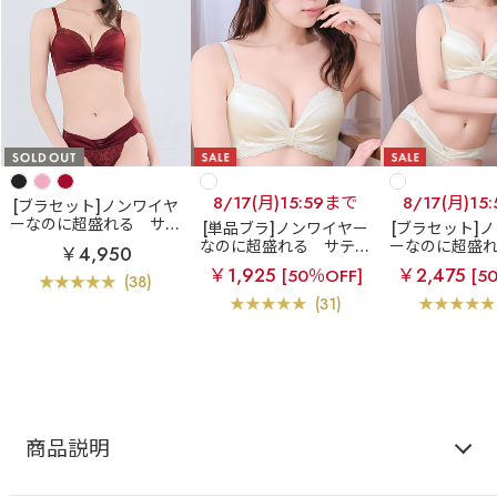
8/17(月)15:59まで
8/17(月)15
[ブラセット]ノンワイヤ
ーなのに超盛れる
サテ
[単品ブラ]ノンワイヤー
[ブラセット]
ンリボン ノンワイヤー
なのに超盛れる
サテン
ーなのに超盛
￥4,950
超盛ブラ(R) ブラジャー&
リボン ノンワイヤー 超
ンリボン ノン
￥1,925
￥2,475
[50％OFF]
[5
ショーツ
盛ブラ(R) 単品ブラジャ
超盛ブラ(R) 
(38)
ー
ショー
(31)
商品説明