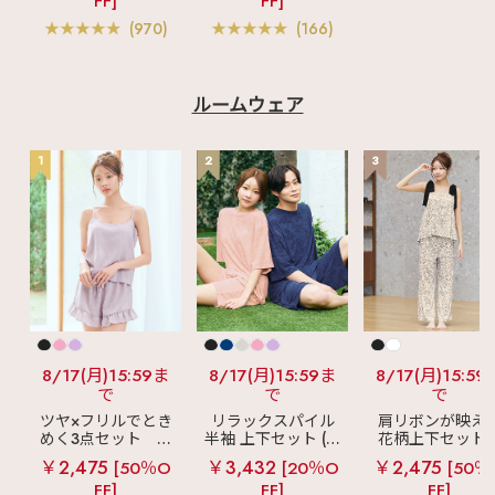
FF]
FF]
ス 単品ブラジャー
ー入り)
(970)
(166)
ルームウェア
1
2
3
8/17(月)15:59ま
8/17(月)15:59ま
8/17(月)15:59
で
で
で
ツヤ×フリルでとき
リラックスパイル
肩リボンが映え
めく3点セット
シ
半袖 上下セット (男
花柄上下セット
ルキー ショートパ
女兼用サイズ)
メニーフラワー 
￥2,475
￥3,432
￥2,475
[50％O
[20％O
[50％
ンツ 3点セット
ングパンツ 上下
FF]
FF]
FF]
ット