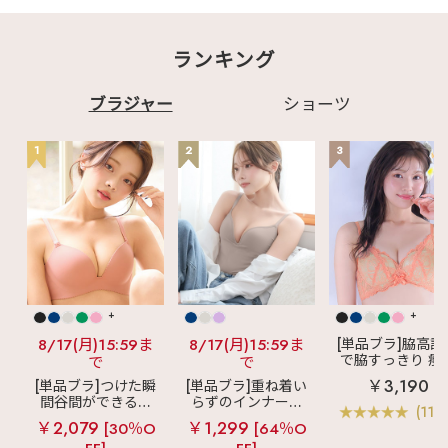
ランキング
ブラジャー
ショーツ
1
2
3
+
+
8/17(月)15:59ま
8/17(月)15:59ま
[単品ブラ]脇高設
で脇すっきり 痩
で
で
見えブラ
カシ
￥3,190
[単品ブラ]つけた瞬
[単品ブラ]重ね着い
クールレース脇
間谷間ができるシ
らずのインナーブ
ブラ(R) 単品ブラ
(119
ームレスブラ
超
ラ
リッチバスト
ャー
￥2,079
￥1,299
[30％O
[64％O
盛ブラ(R) シームレ
ブラトップ (ワイヤ