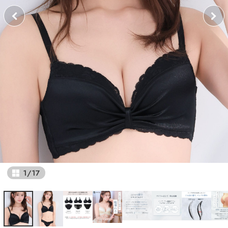
1
/
17