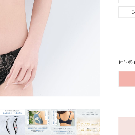
E
付与ポ