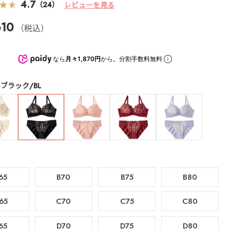
4.7
（24）
レビューを見る
10
（税込）
なら
月々1,870円
から。分割手数料無料
ブラック/BL
65
B70
B75
B80
65
C70
C75
C80
65
D70
D75
D80