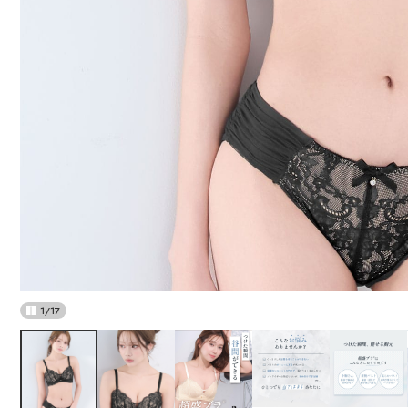
1
/
17