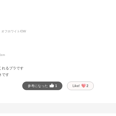
オフホワイト/OW
0cm
くれるブラです
きです
参考になった
1
Like!
2