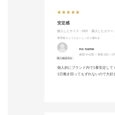
安定感
購入したサイズ：D65
購入したカラー：
着用感
:ちょうどよい,しっかり盛れる
no name
体型:
やせ型
身長:
161～17
個人的にブランド内で1番安定して
1日働き回ってもずれないので大好