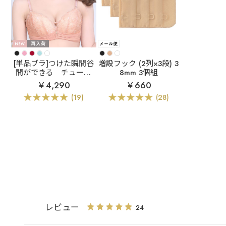
[単品ブラ]つけた瞬間谷
増設フック (2列×3段) 3
間ができる
チュール
8mm 3個組
レース 超盛ブラ(R) 単
￥4,290
￥660
品ブラジャー
(19)
(28)
レビュー
24