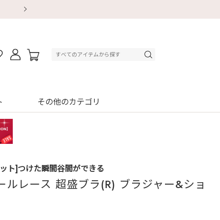
【重要】地震による配送遅延・店舗休業のお知ら
【重要】地震による配送遅延・店舗休業のお知ら
【8/13～8/16】夏季休業のお知らせ
【8/13～8/16】夏季休業のお知らせ
初回購入はブラ返送料無料
初回購入はブラ返送料無料
初回購入はブラ返送料無料
デジタルギフトサービス
ト
その他のカテゴリ
セット]つけた瞬間谷間ができる
ールレース 超盛ブラ(R) ブラジャー&ショ
1