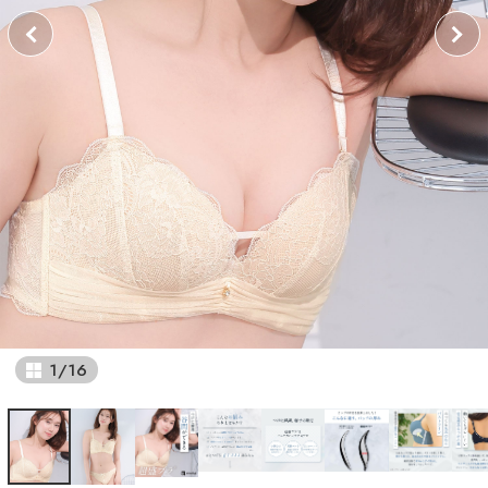
1
/
16