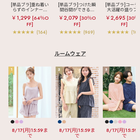
[単品ブラ]重ね着い
[単品ブラ]つけた瞬
[単品ブラ]コーデ
らずのインナーブ
間谷間ができるシ
大活躍の盛りブ
ラ
リッチバスト
ームレスブラ
超
ショートレン
￥1,299
￥2,079
￥2,695
[64％O
[30％O
[30％
ブラトップ (ワイヤ
盛ブラ(R) シームレ
ス ブラトップ 超
FF]
FF]
FF]
ー入り)
ス 単品ブラジャー
ブラ(R) 単品ブラ
ャー
(164)
(969)
(103
ルームウェア
1
2
3
8/17(月)15:59ま
8/17(月)15:59ま
8/17(月)15:59
で
で
で