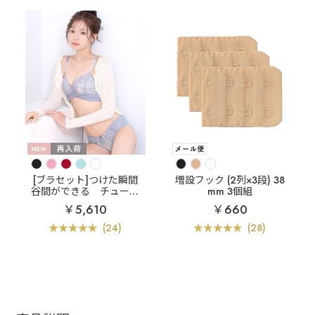
[ブラセット]つけた瞬間
増設フック (2列×3段) 38
谷間ができる
チュール
mm 3個組
レース 超盛ブラ(R) ブラ
￥5,610
￥660
ジャー&ショーツ
(24)
(28)