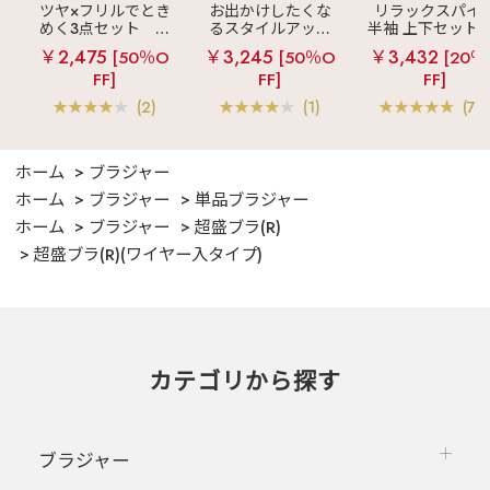
ツヤ×フリルでとき
お出かけしたくな
リラックスパイ
めく3点セット
シ
るスタイルアップ
半袖 上下セット 
ルキー ショートパ
見え
ストライプ
女兼用サイズ)
￥2,475
￥3,245
￥3,432
[50％O
[50％O
[20％
ンツ 3点セット
フリル ロングパン
FF]
FF]
FF]
ツ 綿混 上下セット
(2)
(1)
(70
ホーム
ブラジャー
ホーム
ブラジャー
単品ブラジャー
ホーム
ブラジャー
超盛ブラ(R)
超盛ブラ(R)(ワイヤー入タイプ)
カテゴリから探す
ブラジャー