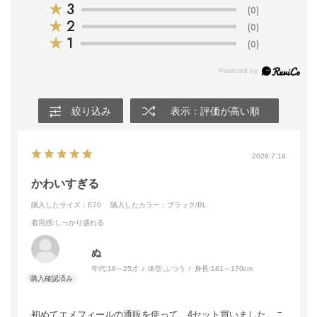
★
3
(0)
★
2
(0)
★
1
(0)
絞り込み
表示：評価が高い順
2026.7.18
かわいすぎる
購入したサイズ：E70
購入したカラー：ブラック/BL
着用感
:しっかり盛れる
ぬ
年代:
16～25才
体型:
ふつう
身長:
161～170cm
初めてエメフィールの通販を使って、4セット買いました。こ