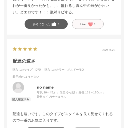
れが一番良かったかも、、、盛れるし真ん中の紐がかわい
い。どエロです！！！絶対リピする。
参考になった
0
Like!
0
2026.5.23
配達の速さ
購入したサイズ：D75
購入したカラー：ボルドー/BO
着用感
:ちょうどよい
no name
年代:
36～45才
体型:
やせ型
身長:
161～170cm
骨格タイプ:
ナチュラル
配達も速いです。このタイプがスタイルを良く見せてくれる
ので一番のお気に入りです。