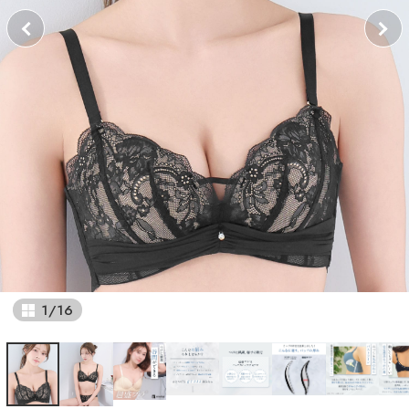
1
/
16