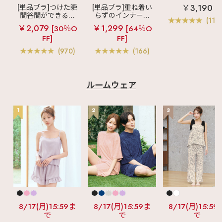
見えブラ
カシ
￥3,190
[単品ブラ]つけた瞬
[単品ブラ]重ね着い
クールレース脇
間谷間ができるシ
らずのインナーブ
ブラ(R) 単品ブラ
(119
ームレスブラ
超
ラ
リッチバスト
ャー
￥2,079
￥1,299
[30％O
[64％O
盛ブラ(R) シームレ
ブラトップ (ワイヤ
FF]
FF]
ス 単品ブラジャー
ー入り)
(970)
(166)
ルームウェア
1
2
3
8/17(月)15:59ま
8/17(月)15:59ま
8/17(月)15:59
で
で
で