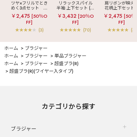
ツヤ×フリルでとき
リラックスパイル
肩リボンが映え
めく3点セット
シ
半袖 上下セット (男
花柄上下セット
ルキー ショートパ
女兼用サイズ)
メニーフラワー 
￥2,475
￥3,432
￥2,475
[50％O
[20％O
[50％
ンツ 3点セット
ングパンツ 上下
FF]
FF]
FF]
ット
(3)
(70)
(3)
ホーム
ブラジャー
ホーム
ブラジャー
単品ブラジャー
ホーム
ブラジャー
超盛ブラ(R)
超盛ブラ(R)(ワイヤー入タイプ)
カテゴリから探す
ブラジャー