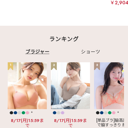
￥2,90
ランキング
ブラジャー
ショーツ
1
2
3
+
+
8/17(月)15:59ま
8/17(月)15:59ま
[単品ブラ]脇高設
で脇すっきり 痩
で
で