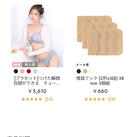
[ブラセット]つけた瞬間
増設フック (2列×3段) 38
谷間ができる
チュール
mm 3個組
レース 超盛ブラ(R) ブラ
￥5,610
￥660
ジャー&ショーツ
(24)
(28)