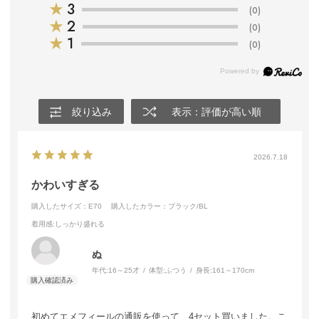
★
3
(0)
★
2
(0)
★
1
(0)
絞り込み
表示：評価が高い順
2026.7.18
かわいすぎる
購入したサイズ：E70
購入したカラー：ブラック/BL
着用感
:しっかり盛れる
ぬ
年代:
16～25才
体型:
ふつう
身長:
161～170cm
初めてエメフィールの通販を使って、4セット買いました。こ