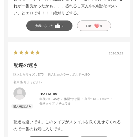
れが一番良かったかも、、、盛れるし真ん中の紐がかわい
い。どエロです！！！絶対リピする。
参考になった
0
Like!
0
2026.5.23
配達の速さ
購入したサイズ：D75
購入したカラー：ボルドー/BO
着用感
:ちょうどよい
no name
年代:
36～45才
体型:
やせ型
身長:
161～170cm
骨格タイプ:
ナチュラル
配達も速いです。このタイプがスタイルを良く見せてくれる
ので一番のお気に入りです。