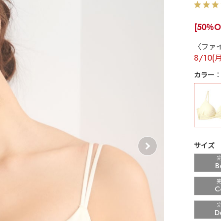
[50％O
〈ファ
8/10(
カラー
サイズ
B
C
D