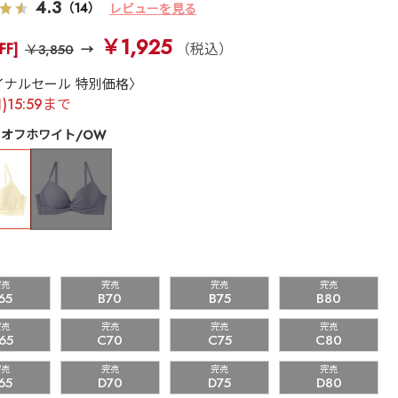
4.3
（14）
レビューを見る
￥1,925
FF]
（税込）
￥3,850
イナルセール 特別価格〉
月)15:59まで
オフホワイト/OW
完売
完売
完売
完売
65
B70
B75
B80
完売
完売
完売
完売
65
C70
C75
C80
完売
完売
完売
完売
65
D70
D75
D80