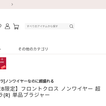
【重要】地震による配送遅延・店舗休業のお知ら
【重要】地震による配送遅延・店舗休業のお知ら
【8/13～8/16】夏季休業のお知らせ
【8/13～8/16】夏季休業のお知らせ
初回購入はブラ返送料無料
初回購入はブラ返送料無料
初回購入はブラ返送料無料
デジタルギフトサービス
ト
その他のカテゴリ
ブラ]ノンワイヤーなのに超盛れる
EB限定】フロントクロス ノンワイヤー 超
ラ(R) 単品ブラジャー
4