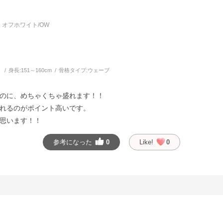
オフホワイト/OW
う
身長:
151～160cm
骨格タイプ:
ウェーブ
のに、めちゃくちゃ盛れます！！
れるのがポイント高いです。
思います！！
参考になった
0
Like!
0