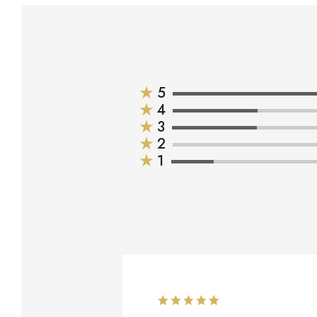
★
5
★
4
★
3
★
2
★
1