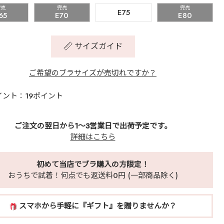
完売
完売
完売
E75
65
E70
E80
サイズガイド
ご希望のブラサイズが売切れですか？
イント：19ポイント
ご注文の翌日から1～3営業日で出荷予定です。
詳細はこちら
初めて当店でブラ購入の方限定！
おうちで試着！何点でも返送料0円 (一部商品除く)
スマホから手軽に『ギフト』を贈りませんか？