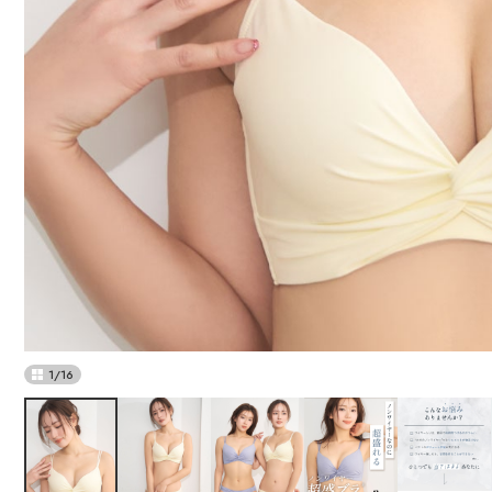
1
/
16