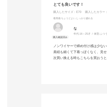
とても良いです！
購入したサイズ：E70
購入したカラー：
着用感
:ちょうどよい,しっかり盛れる
な
年代:
16～25才
体型:
ふつ
ノンワイヤーで締め付け感は少ない
肩紐も細くて下着っぽくなく、見せ
次買い換える時もこちらを買おうと