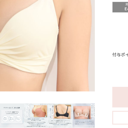
E
付与ポ