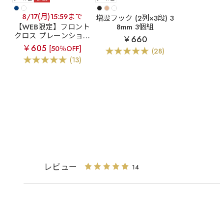
8/17(月)15:59まで
増設フック (2列×3段) 3
【WEB限定】フロント
8mm 3個組
クロス プレーンショー
￥660
ツ
￥605
[50％OFF]
(28)
(13)
レビュー
14