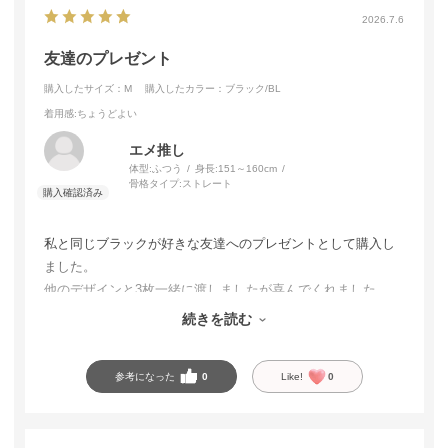
2026.7.6
友達のプレゼント
購入したサイズ：M
購入したカラー：ブラック/BL
着用感
:ちょうどよい
エメ推し
体型:
ふつう
身長:
151～160cm
骨格タイプ:
ストレート
私と同じブラックが好きな友達へのプレゼントとして購入し
ました。
他のデザインと3枚一緒に渡しましたが喜んでくれました。
友達へのプレゼントは、エメフィールのランジェリーが定番
続きを読む
になりました🎁
参考になった
0
Like!
0