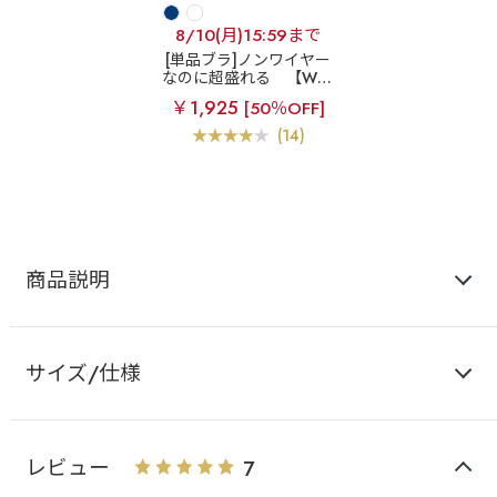
8/10(月)15:59まで
[単品ブラ]ノンワイヤー
なのに超盛れる
【WEB
限定】フロントクロス ノ
￥1,925
[50％OFF]
ンワイヤー 超盛ブラ(R)
単品ブラジャー
(14)
商品説明
サイズ/仕様
レビュー
7