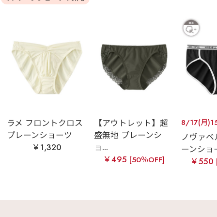
ラメ フロントクロス
【アウトレット】超
8/17(月)1
プレーンショーツ
盛無地 プレーンシ
ノヴァベル
￥1,320
ョ...
ーンショ
￥495
[50％OFF]
￥550