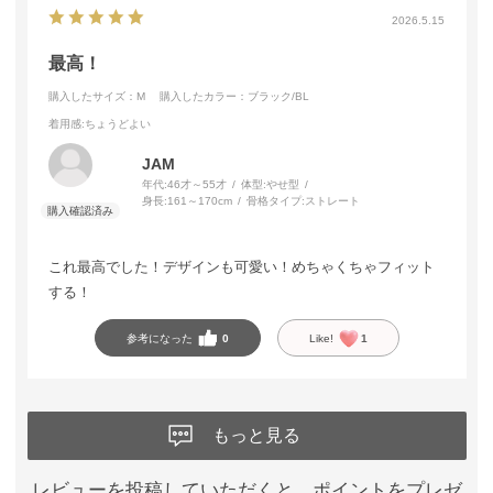
2026.5.15
最高！
購入したサイズ：M
購入したカラー：ブラック/BL
着用感
:ちょうどよい
JAM
年代:
46才～55才
体型:
やせ型
身長:
161～170cm
骨格タイプ:
ストレート
これ最高でした！デザインも可愛い！めちゃくちゃフィット
する！
参考になった
0
Like!
1
もっと見る
レビューを投稿していただくと、ポイントをプレゼ