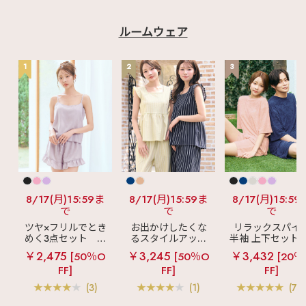
ルームウェア
1
2
3
8/17(月)15:59ま
8/17(月)15:59ま
8/17(月)15:59
で
で
で
ツヤ×フリルでとき
お出かけしたくな
リラックスパイ
めく3点セット
シ
るスタイルアップ
半袖 上下セット 
ルキー ショートパ
見え
ストライプ
女兼用サイズ)
￥2,475
￥3,245
￥3,432
[50％O
[50％O
[20％
ンツ 3点セット
フリル ロングパン
FF]
FF]
FF]
ツ 綿混 上下セット
(3)
(1)
(70