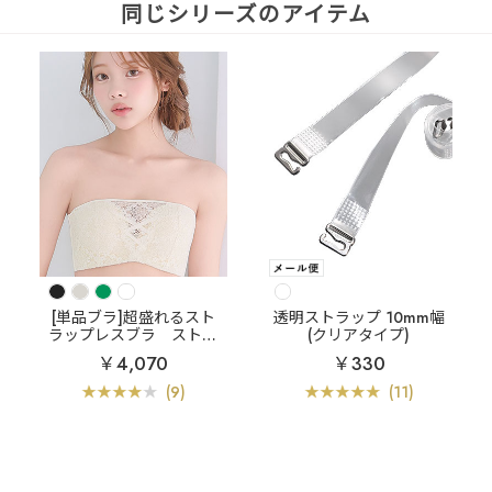
同じシリーズのアイテム
[単品ブラ]超盛れるスト
透明ストラップ 10mm幅
ラップレスブラ
ストラ
(クリアタイプ)
ップレス スクエアレース
￥4,070
￥330
ハーフカップ 超盛ブラ
(R) 単品ブラジャー
(9)
(11)