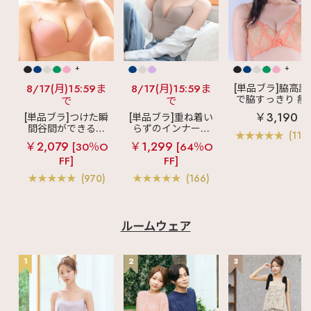
+
+
8/17(月)15:59ま
8/17(月)15:59ま
[単品ブラ]脇高設
で脇すっきり 痩
で
で
見えブラ
カシ
￥3,190
[単品ブラ]つけた瞬
[単品ブラ]重ね着い
クールレース脇
間谷間ができるシ
らずのインナーブ
ブラ(R) 単品ブラ
(119
ームレスブラ
超
ラ
リッチバスト
ャー
￥2,079
￥1,299
[30％O
[64％O
盛ブラ(R) シームレ
ブラトップ (ワイヤ
FF]
FF]
ス 単品ブラジャー
ー入り)
(970)
(166)
ルームウェア
1
2
3