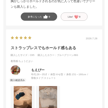
胸がしっかりホールドされるのが気に入って色違いでグリー
ンも購入しました。
参考になった
0
Like!
0
2026.7.28
ストラップレスでもホールド感もある
購入したサイズ：C65
購入したカラー：ブルーグリーン/BG
着用感
:ちょうどよい
もえぴー
年代:
26～35才
体型:
やせ型
身長:
151～160cm
骨格タイプ:
ストレート