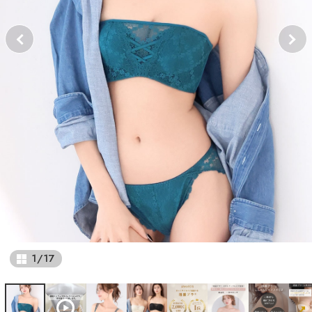
1
/
17