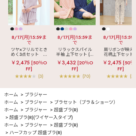
8/17(月)15:59ま
8/17(月)15:59ま
8/17(月)15:59
で
で
で
ツヤ×フリルでとき
リラックスパイル
肩リボンが映え
めく3点セット
シ
半袖 上下セット (男
花柄上下セット
ルキー ショートパ
女兼用サイズ)
メニーフラワー 
￥2,475
￥3,432
￥2,475
[50％O
[20％O
[50％
ンツ 3点セット
ングパンツ 上下
FF]
FF]
FF]
ット
(3)
(70)
(3)
ホーム
ブラジャー
ホーム
ブラジャー
ブラセット（ブラ＆ショーツ）
ホーム
ブラジャー
超盛ブラ(R)
超盛ブラ(R)(ワイヤー入タイプ)
ホーム
ブラジャー
超盛ブラ(R)
ハーフカップ 超盛ブラ(R)