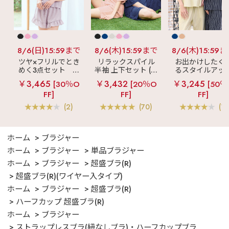
8/6(日)15:59まで
8/6(木)15:59まで
8/6(木)15:59
ツヤ×フリルでとき
リラックスパイル
お出かけしたく
めく3点セット
シ
半袖 上下セット (男
るスタイルアッ
ルキー ショートパ
女兼用サイズ)
見え
ストライ
￥3,465
￥3,432
￥3,245
[30％O
[20％O
[50％
ンツ 3点セット
フリル ロングパ
FF]
FF]
FF]
ツ 綿混 上下セッ
(2)
(70)
(1)
ホーム
ブラジャー
ホーム
ブラジャー
単品ブラジャー
ホーム
ブラジャー
超盛ブラ(R)
超盛ブラ(R)(ワイヤー入タイプ)
ホーム
ブラジャー
超盛ブラ(R)
ハーフカップ 超盛ブラ(R)
ホーム
ブラジャー
ストラップレスブラ(紐なしブラ)・ハーフカップブラ