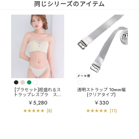
同じシリーズのアイテム
[ブラセット]超盛れるス
透明ストラップ 10mm幅
トラップレスブラ
スト
(クリアタイプ)
ラップレス スクエアレー
￥5,280
￥330
ス ハーフカップ 超盛ブ
ラ(R) ブラジャー&ショー
(8)
(11)
ツ