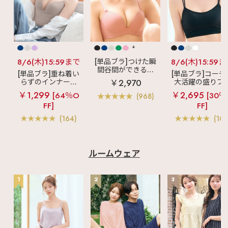
+
8/6(木)15:59まで
[単品ブラ]つけた瞬
8/6(木)15:59
間谷間ができるシ
[単品ブラ]重ね着い
[単品ブラ]コーデ
ームレスブラ
超
らずのインナーブ
大活躍の盛りブ
￥2,970
盛ブラ(R) シームレ
ラ
リッチバスト
ショートレン
￥1,299
￥2,695
ス 単品ブラジャー
[64％O
[30％
(968)
ブラトップ (ワイヤ
ス ブラトップ 超
FF]
FF]
ー入り)
ブラ(R) 単品ブラ
ャー
(164)
(103
ルームウェア
1
2
3