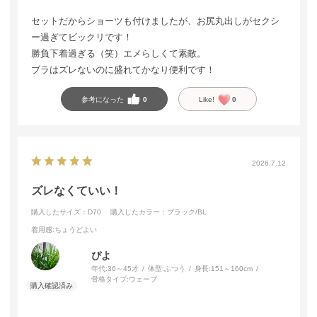
セットだからショーツも付けましたが、お尻丸出しがセクシ
ー過ぎてビックリです！
勝負下着過ぎる（笑）エメらしくて素敵。
ブラはズレないのに盛れてかなり便利です！
参考になった
0
Like!
0
2026.7.12
ズレなくていい！
購入したサイズ：D70
購入したカラー：ブラック/BL
着用感
:ちょうどよい
ぴよ
年代:
36～45才
体型:
ふつう
身長:
151～160cm
骨格タイプ:
ウェーブ