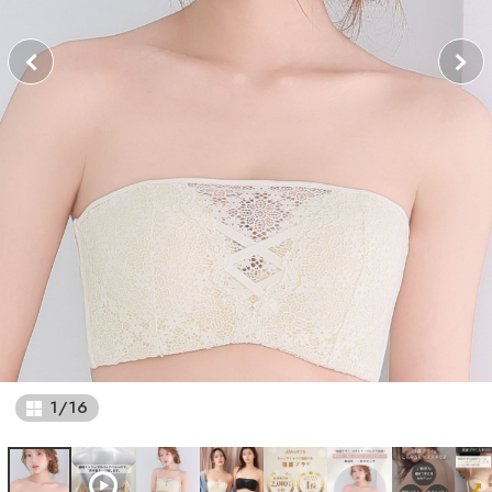
1
/
16