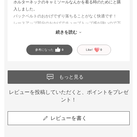
ホルターネックのキャミソールなんかを着る時のためにと購
入しました。
バックベルトのおかげでずり落ちることがなく快適です！
レースアップ部分のおかげでチューブトップ感が強いので万
が一胸元が見えてもあまり下着っぽくないのも良いなと思っ
続きを読む
ています。
参考になった
0
Like!
0
もっと見る
レビューを投稿していただくと、ポイントをプレゼ
ント！
レビューを書く