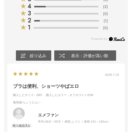
★
4
(2)
★
3
(0)
★
2
(1)
★
1
(0)
絞り込み
表示：評価が高い順
2026.7.15
ブラは便利、ショーツやばエロ
購入したサイズ：D65
購入したカラー：オフホワイト/OW
着用感
:ちょうどよい
エメファン
年代:
46才～55才
体型:
ふつう
身長:
151～160cm