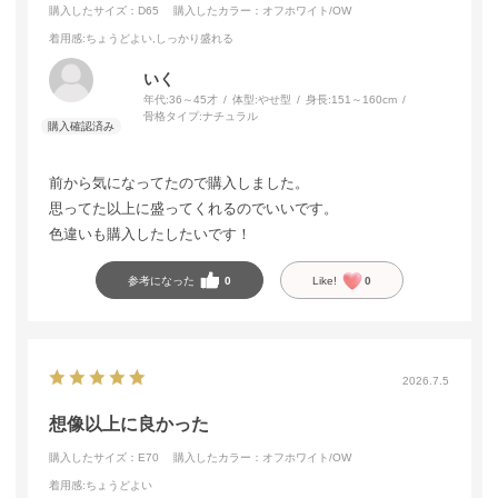
購入したサイズ：D65
購入したカラー：オフホワイト/OW
着用感
:ちょうどよい,しっかり盛れる
いく
年代:
36～45才
体型:
やせ型
身長:
151～160cm
骨格タイプ:
ナチュラル
前から気になってたので購入しました。
思ってた以上に盛ってくれるのでいいです。
色違いも購入したしたいです！
参考になった
0
Like!
0
2026.7.5
想像以上に良かった
購入したサイズ：E70
購入したカラー：オフホワイト/OW
着用感
:ちょうどよい