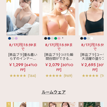
+
8/17(月)15:59ま
8/17(月)15:59ま
8/17(月)15:59
で
で
で
[単品ブラ]重ね着い
[単品ブラ]つけた瞬
[単品ブラ]コーデ
らずのインナーブ
間谷間ができるシ
大活躍の盛りブ
ラ
リッチバスト
ームレスブラ
超
ショートレン
￥1,299
￥2,079
￥2,695
[64％O
[30％O
[30％
ブラトップ (ワイヤ
盛ブラ(R) シームレ
ス ブラトップ 超
FF]
FF]
FF]
ー入り)
ス 単品ブラジャー
ブラ(R) 単品ブラ
ャー
(164)
(969)
(103
ルームウェア
1
2
3