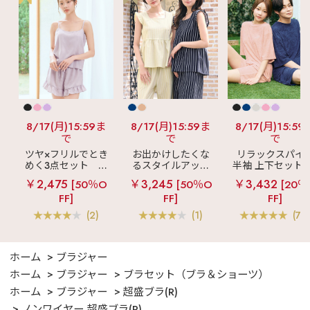
8/17(月)15:59ま
8/17(月)15:59ま
8/17(月)15:59
で
で
で
ツヤ×フリルでとき
お出かけしたくな
リラックスパイ
めく3点セット
シ
るスタイルアップ
半袖 上下セット 
ルキー ショートパ
見え
ストライプ
女兼用サイズ)
￥2,475
￥3,245
￥3,432
[50％O
[50％O
[20％
ンツ 3点セット
フリル ロングパン
FF]
FF]
FF]
ツ 綿混 上下セット
(2)
(1)
(70
ホーム
ブラジャー
ホーム
ブラジャー
ブラセット（ブラ＆ショーツ）
ホーム
ブラジャー
超盛ブラ(R)
ノンワイヤー 超盛ブラ(R)