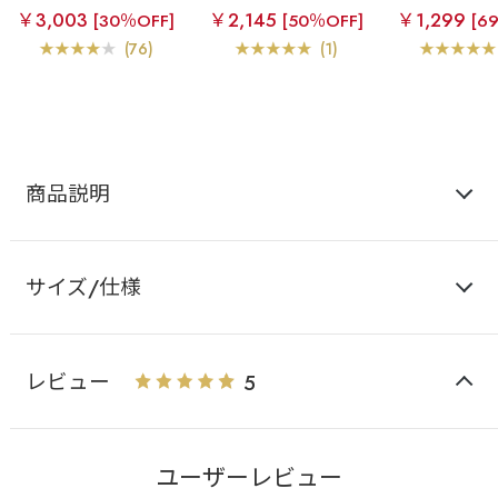
ホックブラ
フロントホ
ホックブラ
フロントホ
ホックブラ
￥3,003
￥2,145
￥1,299
[30％OFF]
[50％OFF]
[6
ック ブラトップ ノンワ
ック ブラトップ ノンワ
ック ブラトッ
イヤー 超盛ブラ(R) 単品
イヤー 超盛ブラ(R) 単品
イヤー 超盛ブラ
(76)
(1)
ブラジャー
ブラジャー
ブラジ
商品説明
サイズ/仕様
レビュー
5
ユーザーレビュー