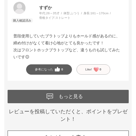
すずか
年代:
26～35才
体型:
ふつう
身長:
161～170cm
骨格タイプ:
ストレート
普段使用していたブラトップよりもホールド感があるのに、
締め付けがなくて着け心地がとても良かったです！
次はフロントホックブラトップなど、違うものも試してみた
いです😊
参考になった
0
Like!
0
もっと見る
レビューを投稿していただくと、ポイントをプレゼ
ント！