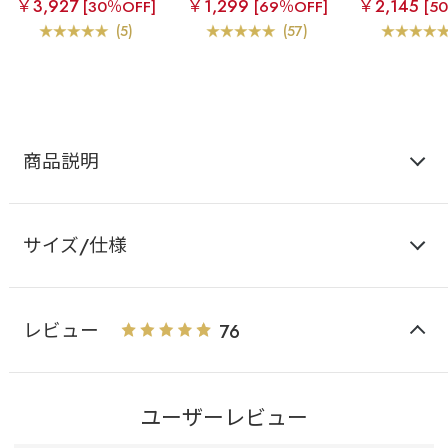
￥3,927
￥1,299
￥2,145
[30％OFF]
[69％OFF]
[5
ホック ブラトップ ノン
ック ブラトップ ノンワ
ック ブラトッ
ワイヤー 超盛ブラ(R) ブ
イヤー 超盛ブラ(R) 単品
イヤー 超盛ブラ
(5)
(57)
ラジャー&ハーフバック
ブラジャー
ブラジ
ショーツ
商品説明
サイズ/仕様
レビュー
76
ユーザーレビュー