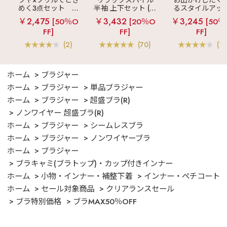
AW
めく3点セット
シ
半袖 上下セット (男
るスタイルアッ
ルキー ショートパ
女兼用サイズ)
見え
ストライ
￥2,475
￥3,432
￥3,245
[50％O
[20％O
[50％
ンツ 3点セット
フリル ロングパ
FF]
FF]
FF]
ツ 綿混 上下セッ
(2)
(70)
(1)
ホーム
ブラジャー
ホーム
ブラジャー
単品ブラジャー
ホーム
ブラジャー
超盛ブラ(R)
ノンワイヤー 超盛ブラ(R)
ホーム
ブラジャー
シームレスブラ
ホーム
ブラジャー
ノンワイヤーブラ
ホーム
ブラジャー
ブラキャミ(ブラトップ)・カップ付きインナー
ホーム
小物・インナー・補整下着
インナー・ペチコート
ホーム
セール対象商品
クリアランスセール
ブラ特別価格
ブラMAX50％OFF