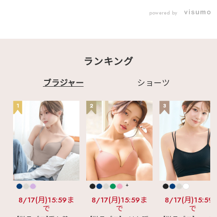
い季節🫶
♡┈┈┈┈┈┈┈┈┈
powered by
┈┈┈┈┈┈┈┈┈┈
┈♡ ▽商品はこちら▽
✧1104611 シアーチ
ェック ハーフカップ
超盛ブラ(R)
✧1104511 Vibrant
ランキング
ハーフカップ 超盛ブラ
(R) ✧1600213
2WAY 谷間カバー脇高
ブラ ✧120234 とろ
ブラジャー
ショーツ
ける ノンワイヤー ブ
ラトップ ✧1103814
フロントホック ブラト
1
2
3
ップ ノンワイヤー 超
盛ブラ(R) ✧1101014
クロスコードレース ノ
ンワイヤー 超盛ブラ
(R) ✧605913 モノト
ーンフラワー カシュク
ールレース脇高ブラ
✧192513 プリンセス
バスト 超盛ブラ(R)
おそろいのショーツも
ございます✨✨✨
+
♡┈┈┈┈┈┈┈┈┈
┈┈┈┈┈┈┈┈┈┈
8/17(月)15:59ま
8/17(月)15:59ま
8/17(月)15:59
┈♡ 最後までご覧い
で
で
で
ただきありがとうござ