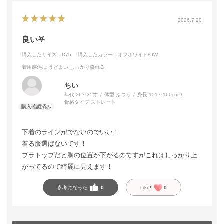
2026.7.20
良い‎‎𖤐
購入したサイズ：D75
購入したカラー：オフホワイト/OW
着用感
:ちょうどよい,しっかり盛れる
ちい
年代:
26～35才
体型:
ふつう
身長:
151～160cm
骨格タイプ:
ストレート
下着のラインがでないのでいい！
着る服選ばないです！
ブラトップだと胸の位置が下がるのですがこれはしっかり上
がってるので綺麗に見えます！
参考になった
0
Like!
0