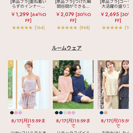
[単品ブラ]重ね着い
[単品ブラ]つけた瞬
[単品ブラ]コーデ
います♪ 掲載商品は画
らずのインナーブ
間谷間ができるシ
大活躍の盛りブ
像をタップ‼ 気になる
投稿は"保存"がオスス
ラ
リッチバスト
ームレスブラ
超
ショートレン
￥1,299
￥2,079
￥2,695
[64％O
[30％O
[30％
メ☑ この投稿の他に
ブラトップ (ワイヤ
盛ブラ(R) シームレ
ス ブラトップ 超
も ・ランジェリー、ル
FF]
FF]
FF]
ー入り)
ス 単品ブラジャー
ブラ(R) 単品ブラ
ームウェアの商品情報
ャー
(164)
(968)
(103
・下着にまつわる最新
情報 などなど毎日更
新中🪄 ☞〖
@aimerfeel_official
〗
ルームウェア
♡┈┈┈┈┈┈┈┈┈
┈┈┈┈┈┈┈┈┈┈
┈♡ #aimerfeel #エ
1
2
3
メフィール #ランジェ
リーブランド #ランジ
ェリーショップ #下着
通販 #大人可愛い #か
わいい #ランジェリー
#かわいいランジェリ
ー #大人エレガント #
大人ガーリー #ブラ #
コード #ブラジャー #
ノンワイヤー #レース
#ノンワイヤーブラ #
盛れるブラ #肌見せコ
ーデ #秋ランジェリー
8/17(月)15:59ま
8/17(月)15:59ま
8/17(月)15:59
#秋コーデ #見せイン
で
で
で
ナー #抜け感おしゃれ
#秋ファッション ＃
ツヤ×フリルでとき
リラックスパイル
お出かけしたく