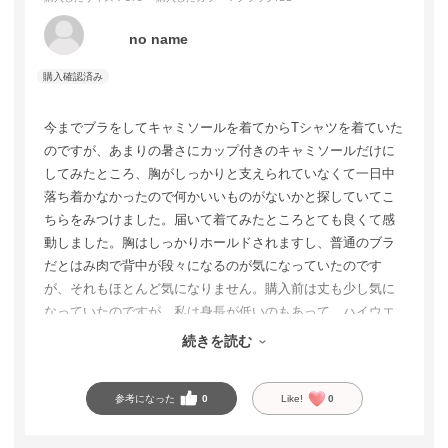
no name
今までブラをしてキャミソールを着てからTシャツを着ていた
のですが、あまりの暑さにカップ付きのキャミソールだけに
してみたところ、胸がしっかりと支えられていなくて一日中
落ち着かなかったので何かいいものがないかと探していてこ
ちらをみつけました。届いて着てみたところとても良くて感
動しました。胸はしっかりホールドされますし、普通のブラ
だとはみ肉で背中が段々になるのが気になっていたのです
が、それもほとんど気になりません。購入前は丈も少し気に
なっていたのですが、私は身長が低いのもあって、ハイウエ
ストのパンツを履けば手を上げて脇腹が見えてしまっても見
続きを読む
苦しい感じにはなりませんでした。とってもオススメです。
参考になった
0
Like!
0