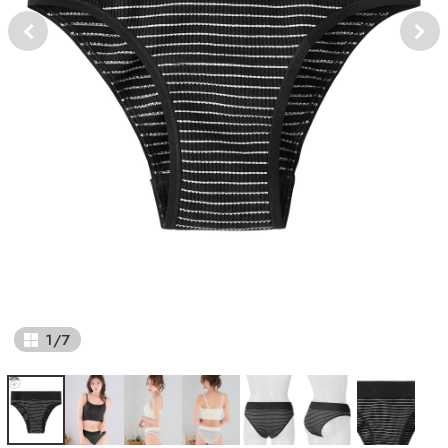
1
/
7