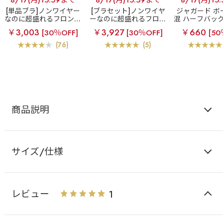
[単品ブラ]ノンワイヤー
[ブラセット]ノンワイヤ
ジャガード ボ
なのに超盛れるフロント
ーなのに超盛れるフロン
混 ハーフバッ
ホックブラ
フロントホ
トホックブラ
フロント
￥3,003
￥3,927
￥660
[30％OFF]
[30％OFF]
[50
ック ブラトップ ノンワ
ホック ブラトップ ノン
イヤー 超盛ブラ(R) 単品
ワイヤー 超盛ブラ(R) ブ
(76)
(5)
ブラジャー
ラジャー&ハーフバック
ショーツ
商品説明
サイズ/仕様
レビュー
1