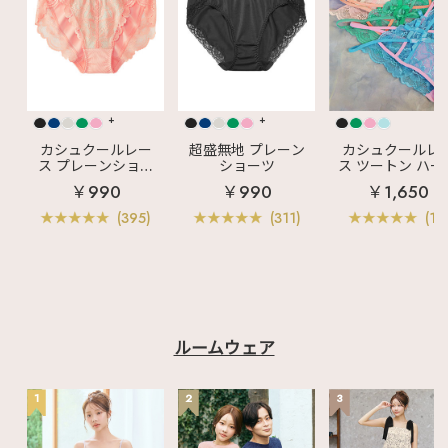
+
+
カシュクールレー
超盛無地 プレーン
カシュクールレ
ス プレーンショー
ショーツ
ス ツートン ハー
ツ
バックショーツ
￥990
￥990
￥1,650
(395)
(311)
(11)
ルームウェア
1
2
3