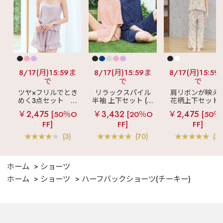
8/17(月)15:59ま
8/17(月)15:59ま
8/17(月)15:59
で
で
で
ツヤ×フリルでとき
リラックスパイル
肩リボンが映え
めく3点セット
シ
半袖 上下セット (男
花柄上下セット
ルキー ショートパ
女兼用サイズ)
メニーフラワー 
￥2,475
￥3,432
￥2,475
[50％O
[20％O
[50％
ンツ 3点セット
ングパンツ 上下
FF]
FF]
FF]
ット
(3)
(70)
(3)
ホーム
ショーツ
ホーム
ショーツ
ハーフバックショーツ(チーキー)