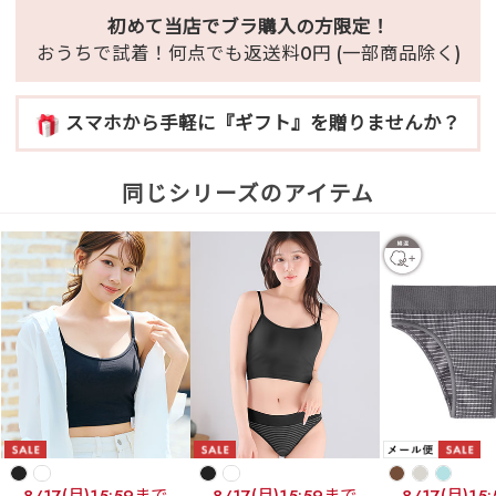
初めて当店でブラ購入の方限定！
おうちで試着！何点でも返送料0円 (一部商品除く)
スマホから手軽に『ギフト』を贈りませんか？
同じシリーズのアイテム
8/17(月)15:59まで
8/17(月)15:59まで
8/17(月)15