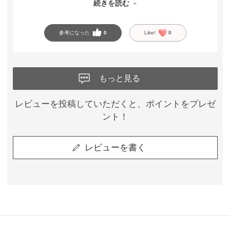
続きを読む
ノンワイヤーとは思えないホールド力があり、しっかり支え
てくれるのに苦しくありません。生地もさらさらしていて肌
参考になった
0
Like!
0
触りがよく、暑い季節にも使いやすいところが嬉しいです。
自分に合うブラを見つけるきっかけになり、丁寧に対応して
もっと見る
くださった店員さんに感謝しています。
セール期間中だったので、お得に購入できて嬉しかったで
す。着け心地やシルエットがとても気に入ったので、セール
レビューを投稿していただくと、ポイントをプレゼ
期間中にリピート購入したいと思います。
ント！
レビューを書く