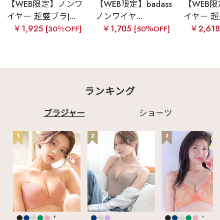
【WEB限定】ノンワ
【WEB限定】badass
【WEB
イヤー 超盛ブラ(...
ノンワイヤ...
イヤー 超盛
￥1,925
￥1,705
￥2,61
[30％OFF]
[50％OFF]
ランキング
ブラジャー
ショーツ
1
2
3
+
+