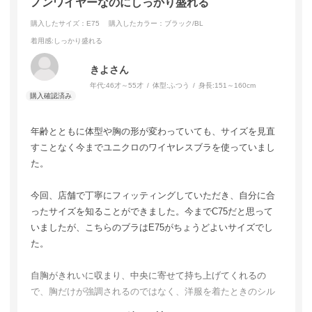
ノンワイヤーなのにしっかり盛れる
ットがとても気に入ったので、セール期間中にはリピート購
入したいと思います。
購入したサイズ：E75
購入したカラー：ブラック/BL
着用感
:しっかり盛れる
きよさん
年代:
46才～55才
体型:
ふつう
身長:
151～160cm
年齢とともに体型や胸の形が変わっていても、サイズを見直
すことなく今までユニクロのワイヤレスブラを使っていまし
た。
今回、店舗で丁寧にフィッティングしていただき、自分に合
ったサイズを知ることができました。今までC75だと思って
いましたが、こちらのブラはE75がちょうどよいサイズでし
た。
自胸がきれいに収まり、中央に寄せて持ち上げてくれるの
で、胸だけが強調されるのではなく、洋服を着たときのシル
エットがすっきり見えます。