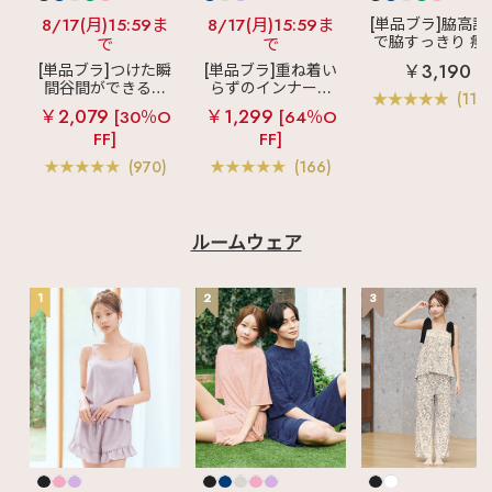
8/17(月)15:59ま
8/17(月)15:59ま
[単品ブラ]脇高設
で脇すっきり 痩
で
で
見えブラ
カシ
￥3,190
[単品ブラ]つけた瞬
[単品ブラ]重ね着い
クールレース脇
間谷間ができるシ
らずのインナーブ
ブラ(R) 単品ブラ
(119
ームレスブラ
超
ラ
リッチバスト
ャー
￥2,079
￥1,299
[30％O
[64％O
盛ブラ(R) シームレ
ブラトップ (ワイヤ
FF]
FF]
ス 単品ブラジャー
ー入り)
(970)
(166)
ルームウェア
1
2
3