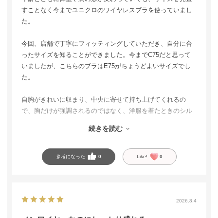
すことなく今までユニクロのワイヤレスブラを使っていまし
た。
今回、店舗で丁寧にフィッティングしていただき、自分に合
ったサイズを知ることができました。今までC75だと思って
いましたが、こちらのブラはE75がちょうどよいサイズでし
た。
自胸がきれいに収まり、中央に寄せて持ち上げてくれるの
で、胸だけが強調されるのではなく、洋服を着たときのシル
エットがすっきり見えます。
続きを読む
ノンワイヤーとは思えないホールド力があり、しっかり支え
てくれるのに苦しくありません。生地もさらさらしていて肌
参考になった
0
Like!
0
触りがよく、暑い季節にも使いやすいところが嬉しいです。
自分に合うブラを見つけるきっかけになり、丁寧に対応して
くださった店員さんに感謝しています。セール期間中だった
2026.8.4
ので、お得に購入できて嬉しかったです。着け心地やシルエ