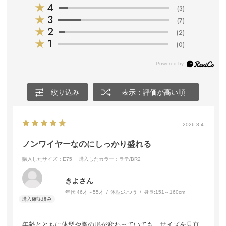
★
4
(3)
★
3
(7)
★
2
(2)
★
1
(0)
絞り込み
表示：評価が高い順
2026.8.4
ノンワイヤーなのにしっかり盛れる
購入したサイズ：E75
購入したカラー：ラテ/BR2
きよさん
年代:
46才～55才
体型:
ふつう
身長:
151～160cm
年齢とともに体型や胸の形が変わっていても、サイズを見直