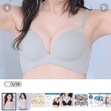
1
/
18