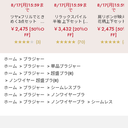
8/17(月)15:59ま
8/17(月)15:59ま
8/17(月)15:59
で
で
で
ツヤ×フリルでとき
リラックスパイル
肩リボンが映え
めく3点セット
シ
半袖 上下セット (男
花柄上下セット
ルキー ショートパ
女兼用サイズ)
メニーフラワー 
￥2,475
￥3,432
￥2,475
[50％O
[20％O
[50％
ンツ 3点セット
ングパンツ 上下
FF]
FF]
FF]
ット
(3)
(70)
(3)
ホーム
ブラジャー
ホーム
ブラジャー
単品ブラジャー
ホーム
ブラジャー
超盛ブラ(R)
ノンワイヤー 超盛ブラ(R)
ホーム
ブラジャー
シームレスブラ
ホーム
ブラジャー
ノンワイヤーブラ
ホーム
ブラジャー
ノンワイヤーブラ
シームレス