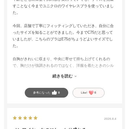
すことなく今までユニクロのワイヤレスブラを使っていまし
た。
今回、店舗で丁寧にフィッティングしていただき、自分に合
ったサイズを知ることができました。今までC75だと思って
いましたが、こちらのブラはE75がちょうどよいサイズでし
た。
自胸がきれいに収まり、中央に寄せて持ち上げてくれるの
で、胸だけが強調されるのではなく、洋服を着たときのシル
エットがすっきり見えます。
続きを読む
ノンワイヤーとは思えないホールド力があり、しっかり支え
てくれるのに苦しくありません。生地もさらさらしていて肌
参考になった
0
Like!
0
触りがよく、暑い季節にも使いやすいところが嬉しいです。
自分に合うブラを見つけるきっかけになり、丁寧に対応して
くださった店員さんに感謝しています。セール期間中だった
2026.8.4
ので、お得に購入できて嬉しかったです。着け心地やシルエ