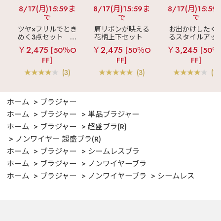
8/17(月)15:59ま
8/17(月)15:59ま
8/17(月)15:59
で
で
で
ツヤ×フリルでとき
肩リボンが映える
お出かけしたく
めく3点セット
シ
花柄上下セット
るスタイルアッ
ルキー ショートパ
メニーフラワー ロ
見え
ストライ
￥2,475
￥2,475
￥3,245
[50％O
[50％O
[50％
ンツ 3点セット
ングパンツ 上下セ
フリル ロングパ
FF]
FF]
FF]
ット
ツ 綿混 上下セッ
(3)
(3)
(1)
ホーム
ブラジャー
ホーム
ブラジャー
単品ブラジャー
ホーム
ブラジャー
超盛ブラ(R)
ノンワイヤー 超盛ブラ(R)
ホーム
ブラジャー
シームレスブラ
ホーム
ブラジャー
ノンワイヤーブラ
ホーム
ブラジャー
ノンワイヤーブラ
シームレス