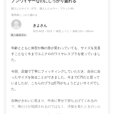
ノンワイヤーなのにしっかり盛れる
ットがとても気に入ったので、セール期間中にはリピート購
入したいと思います。
購入したサイズ：E75
購入したカラー：ブラック/BL
着用感
:しっかり盛れる
きよさん
年代:
46才～55才
体型:
ふつう
身長:
151～160cm
年齢とともに体型や胸の形が変わっていても、サイズを見直
すことなく今までユニクロのワイヤレスブラを使っていまし
た。
今回、店舗で丁寧にフィッティングしていただき、自分に合
ったサイズを知ることができました。今までC75だと思って
いましたが、こちらのブラはE75がちょうどよいサイズでし
た。
自胸がきれいに収まり、中央に寄せて持ち上げてくれるの
で、胸だけが強調されるのではなく、洋服を着たときのシル
エットがすっきり見えます。