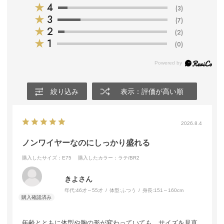
★
4
(3)
★
3
(7)
★
2
(2)
★
1
(0)
絞り込み
表示：評価が高い順
2026.8.4
ノンワイヤーなのにしっかり盛れる
購入したサイズ：E75
購入したカラー：ラテ/BR2
きよさん
年代:
46才～55才
体型:
ふつう
身長:
151～160cm
年齢とともに体型や胸の形が変わっていても、サイズを見直