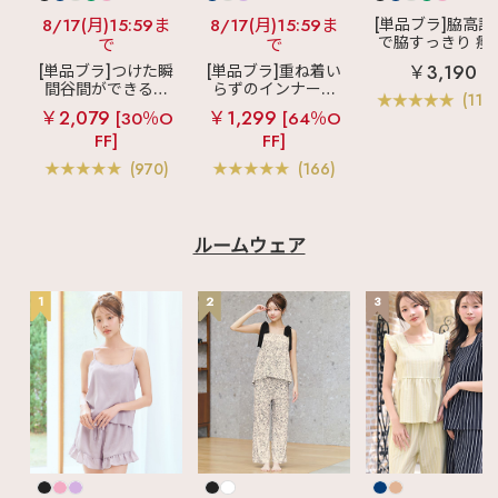
8/17(月)15:59ま
8/17(月)15:59ま
[単品ブラ]脇高設
で脇すっきり 痩
で
で
見えブラ
カシ
￥3,190
[単品ブラ]つけた瞬
[単品ブラ]重ね着い
クールレース脇
間谷間ができるシ
らずのインナーブ
ブラ(R) 単品ブラ
(119
ームレスブラ
超
ラ
リッチバスト
ャー
￥2,079
￥1,299
[30％O
[64％O
盛ブラ(R) シームレ
ブラトップ (ワイヤ
FF]
FF]
ス 単品ブラジャー
ー入り)
(970)
(166)
ルームウェア
1
2
3