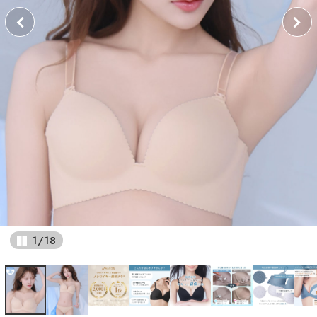
1
/
18