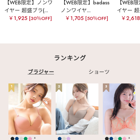
【WEB限定】ノンワ
【WEB限定】badass
【WEB
イヤー 超盛ブラ(...
ノンワイヤ...
イヤー 超盛
￥1,925
￥1,705
￥2,61
[30％OFF]
[50％OFF]
ランキング
ブラジャー
ショーツ
1
2
3
+
+