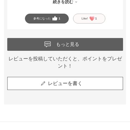
続きを読む
ノンワイヤーとは思えないホールド力があり、しっかり支え
てくれるのに苦しくありません。生地もさらさらしていて肌
参考になった
1
Like!
1
触りがよく、暑い季節にも使いやすいところが嬉しいです。
自分に合うブラを見つけるきっかけになり、丁寧に対応して
もっと見る
くださった店員さんに感謝しています。
セール期間中だったので、お得に購入できて嬉しかったで
す。着け心地やシルエットがとても気に入ったので、セール
レビューを投稿していただくと、ポイントをプレゼ
期間中にリピート購入したいと思います。
ント！
レビューを書く