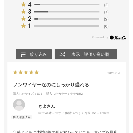
★
4
(3)
★
3
(7)
★
2
(2)
★
1
(0)
絞り込み
表示：評価が高い順
2026.8.4
ノンワイヤーなのにしっかり盛れる
購入したサイズ：E75
購入したカラー：ラテ/BR2
きよさん
年代:
46才～55才
体型:
ふつう
身長:
151～160cm
年齢とともに体型や胸の形が変わっていても、サイズを見直