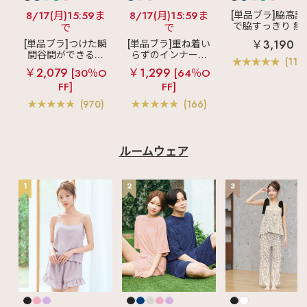
8/17(月)15:59ま
8/17(月)15:59ま
[単品ブラ]脇高設
で脇すっきり 痩
で
で
見えブラ
カシ
￥3,190
[単品ブラ]つけた瞬
[単品ブラ]重ね着い
クールレース脇
間谷間ができるシ
らずのインナーブ
ブラ(R) 単品ブラ
(119
ームレスブラ
超
ラ
リッチバスト
ャー
￥2,079
￥1,299
[30％O
[64％O
盛ブラ(R) シームレ
ブラトップ (ワイヤ
FF]
FF]
ス 単品ブラジャー
ー入り)
(970)
(166)
ルームウェア
1
2
3