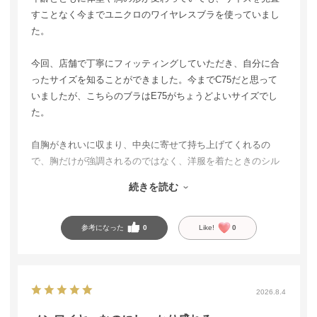
すことなく今までユニクロのワイヤレスブラを使っていまし
た。
今回、店舗で丁寧にフィッティングしていただき、自分に合
ったサイズを知ることができました。今までC75だと思って
いましたが、こちらのブラはE75がちょうどよいサイズでし
た。
自胸がきれいに収まり、中央に寄せて持ち上げてくれるの
で、胸だけが強調されるのではなく、洋服を着たときのシル
エットがすっきり見えます。
続きを読む
ノンワイヤーとは思えないホールド力があり、しっかり支え
てくれるのに苦しくありません。生地もさらさらしていて肌
参考になった
0
Like!
0
触りがよく、暑い季節にも使いやすいところが嬉しいです。
自分に合うブラを見つけるきっかけになり、丁寧に対応して
くださった店員さんに感謝しています。セール期間中だった
2026.8.4
ので、お得に購入できて嬉しかったです。着け心地やシルエ