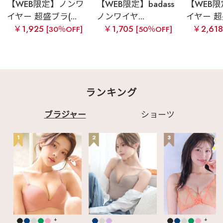
【WEB限定】ノンワ
【WEB限定】badass
【WEB
イヤー 超盛ブラ(...
ノンワイヤ...
イヤー 超盛
￥1,925
￥1,705
￥2,61
[30％OFF]
[50％OFF]
ランキング
ブラジャー
ショーツ
1
2
3
+
+