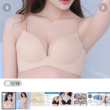
1
/
18