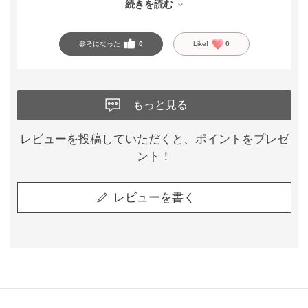
続きを読む
ノンワイヤーとは思えないホールド力があり、しっかり支え
てくれるのに苦しくありません。生地もさらさらしていて肌
参考になった
0
Like!
0
触りがよく、暑い季節にも使いやすいところが嬉しいです。
自分に合うブラを見つけるきっかけになり、丁寧に対応して
もっと見る
くださった店員さんに感謝しています。
セール期間中だったので、お得に購入できて嬉しかったで
す。着け心地やシルエットがとても気に入ったので、セール
レビューを投稿していただくと、ポイントをプレゼ
期間中にリピート購入したいと思います。
ント！
レビューを書く