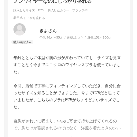
ノンワイヤーなのにしっかり盛れる
ットがとても気に入ったので、セール期間中にはリピート購
入したいと思います。
購入したサイズ：E75
購入したカラー：ブラック/BL
着用感
:しっかり盛れる
きよさん
年代:
46才～55才
体型:
ふつう
身長:
151～160cm
年齢とともに体型や胸の形が変わっていても、サイズを見直
すことなく今までユニクロのワイヤレスブラを使っていまし
た。
今回、店舗で丁寧にフィッティングしていただき、自分に合
ったサイズを知ることができました。今までC75だと思って
いましたが、こちらのブラはE75がちょうどよいサイズでし
た。
自胸がきれいに収まり、中央に寄せて持ち上げてくれるの
で、胸だけが強調されるのではなく、洋服を着たときのシル
エットがすっきり見えます。