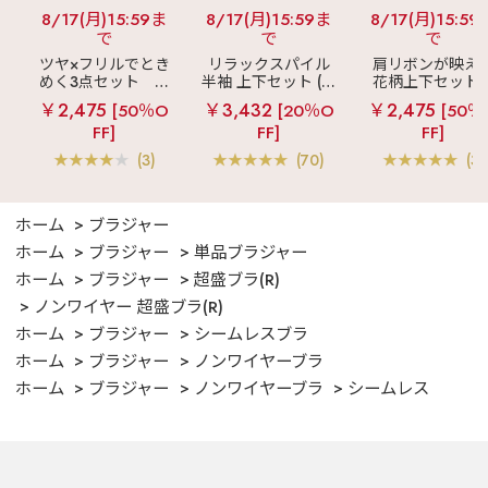
8/17(月)15:59ま
8/17(月)15:59ま
8/17(月)15:59
で
で
で
ツヤ×フリルでとき
リラックスパイル
肩リボンが映え
めく3点セット
シ
半袖 上下セット (男
花柄上下セット
ルキー ショートパ
女兼用サイズ)
メニーフラワー 
￥2,475
￥3,432
￥2,475
[50％O
[20％O
[50％
ンツ 3点セット
ングパンツ 上下
FF]
FF]
FF]
ット
(3)
(70)
(3)
ホーム
ブラジャー
ホーム
ブラジャー
単品ブラジャー
ホーム
ブラジャー
超盛ブラ(R)
ノンワイヤー 超盛ブラ(R)
ホーム
ブラジャー
シームレスブラ
ホーム
ブラジャー
ノンワイヤーブラ
ホーム
ブラジャー
ノンワイヤーブラ
シームレス