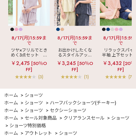
8/17(月)15:59ま
8/17(月)15:59ま
8/17(月)15:59
で
で
で
ツヤ×フリルでとき
お出かけしたくな
リラックスパイ
めく3点セット
シ
るスタイルアップ
半袖 上下セット 
ルキー ショートパ
見え
ストライプ
女兼用サイズ)
￥2,475
￥3,245
￥3,432
[50％O
[50％O
[20％
ンツ 3点セット
フリル ロングパン
FF]
FF]
FF]
ツ 綿混 上下セット
(3)
(1)
(70
ホーム
ショーツ
ホーム
ショーツ
ハーフバックショーツ(チーキー)
ホーム
ショーツ
セクシーショーツ
ホーム
セール対象商品
クリアランスセール
ショーツ
ショーツ特別価格
ホーム
アウトレット
ショーツ