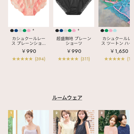
+
+
カシュクールレー
超盛無地 プレーン
カシュクールレ
ス プレーンショー
ショーツ
ス ツートン ハー
ツ
バックショーツ
￥990
￥990
￥1,650
(394)
(311)
(11)
ルームウェア
1
2
3