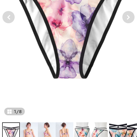
1
/
8