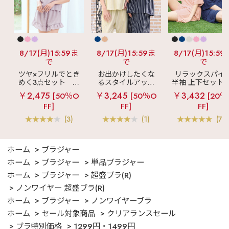
8/17(月)15:59ま
8/17(月)15:59ま
8/17(月)15:59
で
で
で
ツヤ×フリルでとき
お出かけしたくな
リラックスパイ
めく3点セット
シ
るスタイルアップ
半袖 上下セット 
ルキー ショートパ
見え
ストライプ
女兼用サイズ)
￥2,475
￥3,245
￥3,432
[50％O
[50％O
[20％
ンツ 3点セット
フリル ロングパン
FF]
FF]
FF]
ツ 綿混 上下セット
(3)
(1)
(70
ホーム
ブラジャー
ホーム
ブラジャー
単品ブラジャー
ホーム
ブラジャー
超盛ブラ(R)
ノンワイヤー 超盛ブラ(R)
ホーム
ブラジャー
ノンワイヤーブラ
ホーム
セール対象商品
クリアランスセール
ブラ特別価格
1299円・1499円