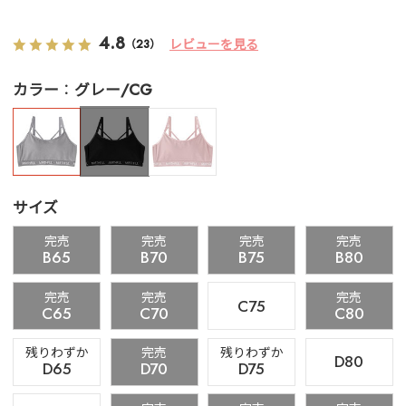
4.8
レビューを見る
（23）
カラー
グレー/CG
サイズ
完売
完売
完売
完売
B65
B70
B75
B80
完売
完売
完売
C75
C65
C70
C80
残りわずか
完売
残りわずか
D80
D65
D70
D75