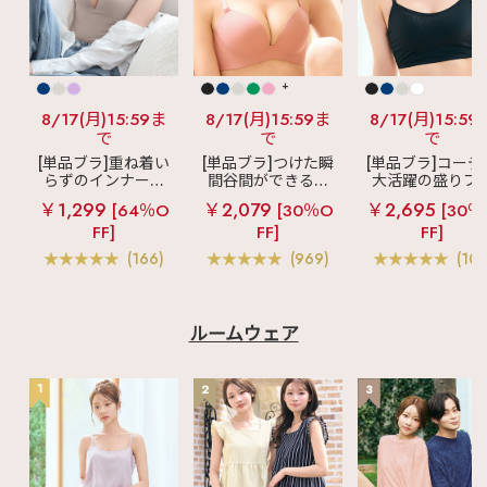
+
8/17(月)15:59ま
8/17(月)15:59ま
8/17(月)15:59
で
で
で
[単品ブラ]重ね着い
[単品ブラ]つけた瞬
[単品ブラ]コーデ
らずのインナーブ
間谷間ができるシ
大活躍の盛りブ
ラ
リッチバスト
ームレスブラ
超
ショートレン
￥1,299
￥2,079
￥2,695
[64％O
[30％O
[30％
ブラトップ (ワイヤ
盛ブラ(R) シームレ
ス ブラトップ 超
FF]
FF]
FF]
ー入り)
ス 単品ブラジャー
ブラ(R) 単品ブラ
ャー
(166)
(969)
(103
ルームウェア
1
2
3