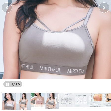
1
/
16