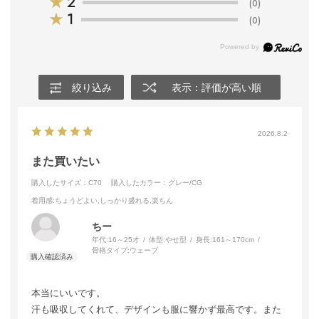
★
2
(0)
★
1
(0)
絞り込み
表示：評価が高い順
2026.8.2
また買いたい
購入したサイズ：C70
購入したカラー：グレー/CG
着用感
:ちょうどよい,しっかり盛れる,楽ちん
ちー
年代:
16～25才
体型:
やせ型
身長:
161～170cm
骨格タイプ:
ウェーブ
本当にいいです。
汗も吸収してくれて、デザインも服に響かず最高です。また