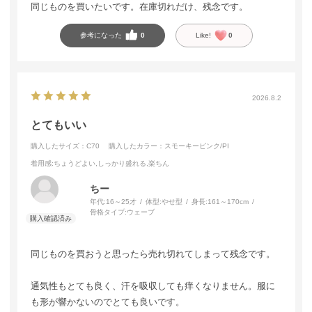
同じものを買いたいです。在庫切れだけ、残念です。
参考になった
0
Like!
0
2026.8.2
とてもいい
購入したサイズ：C70
購入したカラー：スモーキーピンク/PI
着用感
:ちょうどよい,しっかり盛れる,楽ちん
ちー
年代:
16～25才
体型:
やせ型
身長:
161～170cm
骨格タイプ:
ウェーブ
同じものを買おうと思ったら売れ切れてしまって残念です。
通気性もとても良く、汗を吸収しても痒くなりません。服に
も形が響かないのでとても良いです。