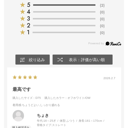
★
5
(2)
★
4
(0)
★
3
(0)
★
2
(0)
★
1
(0)
絞り込み
表示：評価が高い順
2026.2.7
最高です
購入したサイズ：D75
購入したカラー：オフホワイト/OW
着用感
:ちょうどよい,しっかり盛れる
ちょき
年代:
16～25才
体型:
ふつう
身長:
161～170cm
骨格タイプ:
ストレート