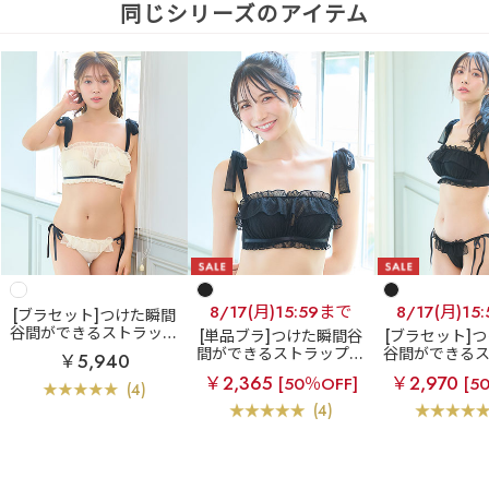
同じシリーズのアイテム
8/17(月)15:59まで
8/17(月)15
[ブラセット]つけた瞬間
谷間ができるストラップ
[単品ブラ]つけた瞬間谷
[ブラセット]
レスブラ
シアーチェッ
間ができるストラップレ
谷間ができる
￥5,940
ク ハーフカップ 超盛ブ
スブラ
シアーチェック
レスブラ
シ
￥2,365
￥2,970
[50％OFF]
[5
ラ(R) ブラジャー&ショー
ハーフカップ 超盛ブラ
ク ハーフカッ
(4)
ツ
(R) 単品ブラジャー
ラ(R) ブラジ
(4)
ツ