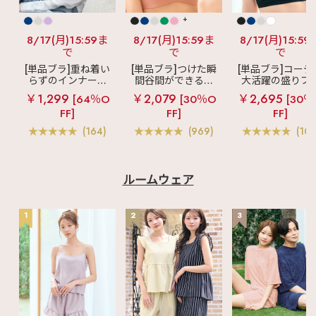
+
8/17(月)15:59ま
8/17(月)15:59ま
8/17(月)15:59
で
で
で
[単品ブラ]重ね着い
[単品ブラ]つけた瞬
[単品ブラ]コーデ
らずのインナーブ
間谷間ができるシ
大活躍の盛りブ
ラ
リッチバスト
ームレスブラ
超
ショートレン
￥1,299
￥2,079
￥2,695
[64％O
[30％O
[30％
ブラトップ (ワイヤ
盛ブラ(R) シームレ
ス ブラトップ 超
FF]
FF]
FF]
ー入り)
ス 単品ブラジャー
ブラ(R) 単品ブラ
ャー
(164)
(969)
(103
ルームウェア
1
2
3