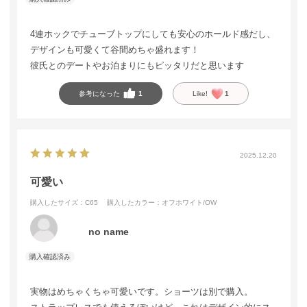
4連ホックでチューブトップにしても安心のホールド感だし、
デザインも可愛くて谷間めちゃ盛れます！
彼氏とのデートやお泊まりにもピッタリだと思います
参考になった
1
Like!
1
2025.12.20
可愛い
購入したサイズ：C65
購入したカラー：オフホワイト/OW
no name
実物はめちゃくちゃ可愛いです。ショーツは別で購入。