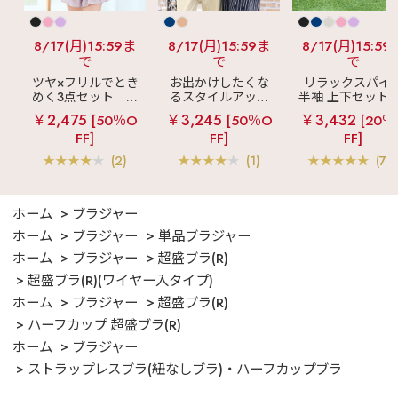
8/17(月)15:59ま
8/17(月)15:59ま
8/17(月)15:59
で
で
で
ツヤ×フリルでとき
お出かけしたくな
リラックスパイ
めく3点セット
シ
るスタイルアップ
半袖 上下セット 
ルキー ショートパ
見え
ストライプ
女兼用サイズ)
￥2,475
￥3,245
￥3,432
[50％O
[50％O
[20％
ンツ 3点セット
フリル ロングパン
FF]
FF]
FF]
ツ 綿混 上下セット
(2)
(1)
(70
ホーム
ブラジャー
ホーム
ブラジャー
単品ブラジャー
ホーム
ブラジャー
超盛ブラ(R)
超盛ブラ(R)(ワイヤー入タイプ)
ホーム
ブラジャー
超盛ブラ(R)
ハーフカップ 超盛ブラ(R)
ホーム
ブラジャー
ストラップレスブラ(紐なしブラ)・ハーフカップブラ