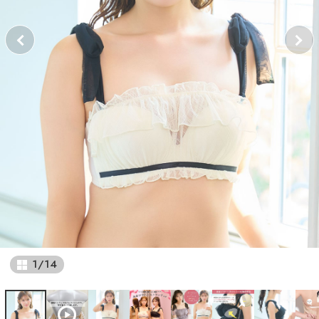
1
/
14