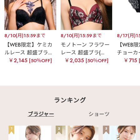
8/10(月)15:59まで
8/10(月)15:59まで
8/17(月)1
【WEB限定】ケミカ
モノトーン フラワー
【WEB
ルレース 超盛ブラ...
レース 超盛ブラ(...
チョーカー
￥2,145
￥2,035
￥715
[50％OFF]
[50％OFF]
ランキング
ブラジャー
ショーツ
1
2
3