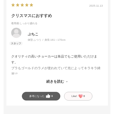
2025.11.13
クリスマスにおすすめ
着用感
:しっかり盛れる
ぷちこ
体型:
ふつう
身長:
161～170cm
クオリティの高いチョーカーは単品でもご使用いただけま
す。
ブラもゴールドのラメが使われていて光によってキラキラ綺
麗で
テンションが上がります。
続きを読む
盛れることで定評のある超盛ブラなのでおすすめです
参考になった
0
Like!
0