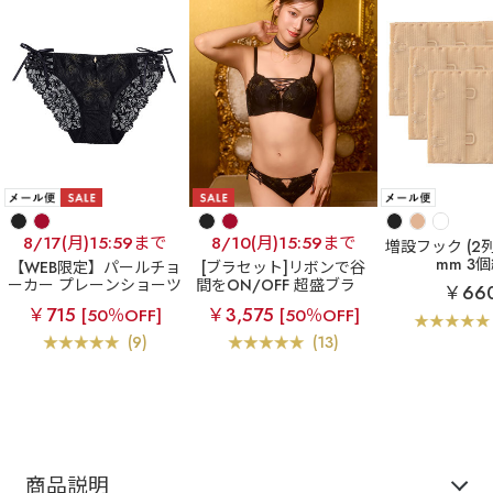
8/17(月)15:59まで
8/10(月)15:59まで
増設フック (2列×
mm 3
【WEB限定】パールチョ
[ブラセット]リボンで谷
ーカー プレーンショーツ
間をON/OFF 超盛ブラ
￥66
【WEB限定】パールチョ
￥715
￥3,575
[50％OFF]
[50％OFF]
ーカー 超盛ブラ(R) ブラ
ジャー&ショーツ
(9)
(13)
商品説明