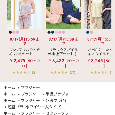
8/17(月)15:59ま
8/17(月)15:59ま
8/17(月)15:59
で
で
で
ツヤ×フリルでとき
リラックスパイル
お出かけしたく
めく3点セット
シ
半袖 上下セット (男
るスタイルアッ
ルキー ショートパ
女兼用サイズ)
見え
ストライ
￥2,475
￥3,432
￥3,245
[50％O
[20％O
[50％
ンツ 3点セット
フリル ロングパ
FF]
FF]
FF]
ツ 綿混 上下セッ
(2)
(70)
(1)
ホーム
ブラジャー
ホーム
ブラジャー
単品ブラジャー
ホーム
ブラジャー
超盛ブラ(R)
超盛ブラ(R)(ワイヤー入タイプ)
ホーム
ブラジャー
セクシーブラ