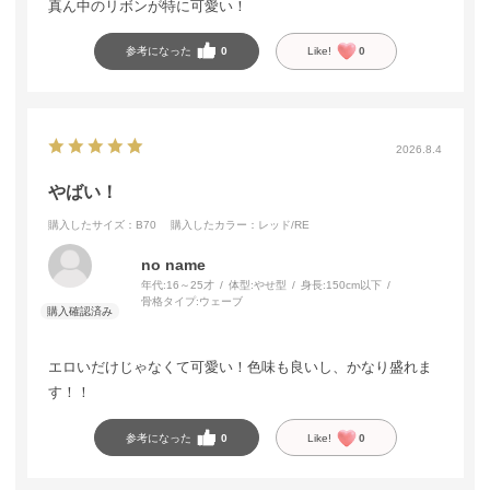
真ん中のリボンが特に可愛い！
参考になった
0
Like!
0
2026.8.4
やばい！
購入したサイズ：B70
購入したカラー：レッド/RE
no name
年代:
16～25才
体型:
やせ型
身長:
150cm以下
骨格タイプ:
ウェーブ
エロいだけじゃなくて可愛い！色味も良いし、かなり盛れま
す！！
参考になった
0
Like!
0