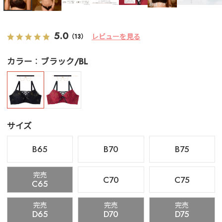
5.0
レビューを見る
（13）
カラー
ブラック/BL
サイズ
B65
B70
B75
完売
C70
C75
C65
完売
完売
完売
D65
D70
D75