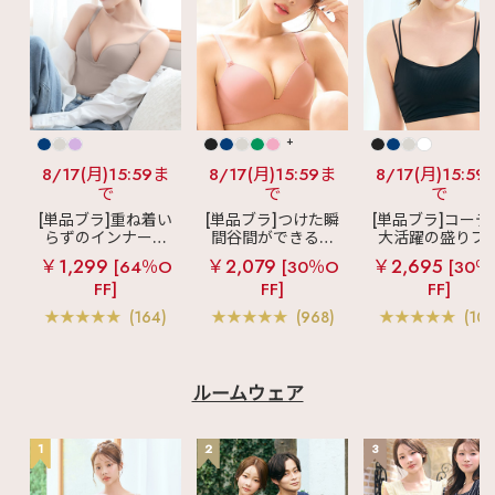
+
8/17(月)15:59ま
8/17(月)15:59ま
8/17(月)15:59
で
で
で
[単品ブラ]重ね着い
[単品ブラ]つけた瞬
[単品ブラ]コーデ
らずのインナーブ
間谷間ができるシ
大活躍の盛りブ
ラ
リッチバスト
ームレスブラ
超
ショートレン
￥1,299
￥2,079
￥2,695
[64％O
[30％O
[30％
ブラトップ (ワイヤ
盛ブラ(R) シームレ
ス ブラトップ 超
FF]
FF]
FF]
ー入り)
ス 単品ブラジャー
ブラ(R) 単品ブラ
ャー
(164)
(968)
(103
ルームウェア
1
2
3