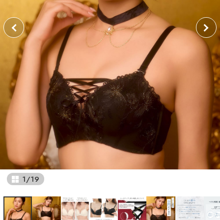
1
/
19