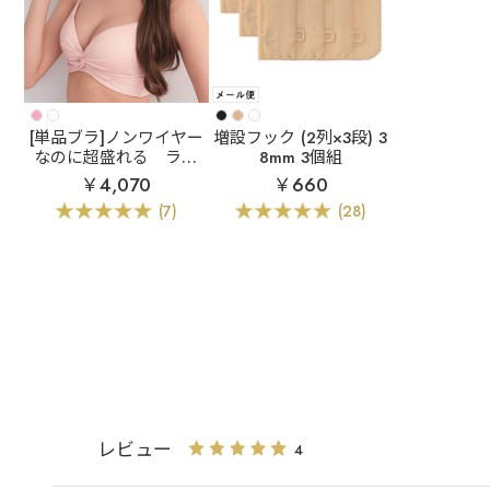
[単品ブラ]ノンワイヤー
増設フック (2列×3段) 3
なのに超盛れる
ラメ
8mm 3個組
フロントクロス ノンワ
￥4,070
￥660
イヤー 超盛ブラ(R) 単
(7)
(28)
品ブラジャー
レビュー
4