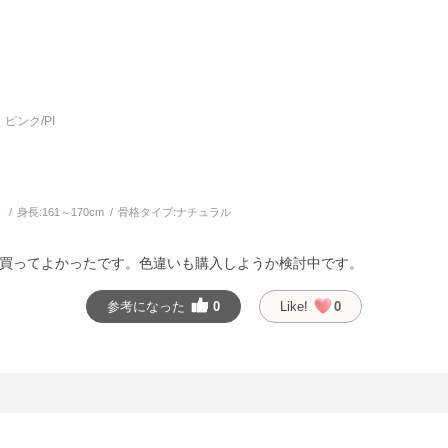
ピンク/PI
う
身長:
161～170cm
骨格タイプ:
ナチュラル
買ってよかったです。色違いも購入しようか検討中です。
参考になった
0
Like!
0