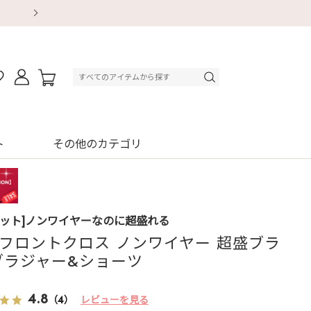
【重要】地震による配送遅延・店舗休業のお知ら
【重要】地震による配送遅延・店舗休業のお知ら
【8/13～8/16】夏季休業のお知らせ
【8/13～8/16】夏季休業のお知らせ
初回購入はブラ返送料無料
初回購入はブラ返送料無料
初回購入はブラ返送料無料
デジタルギフトサービス
ト
その他のカテゴリ
セット]ノンワイヤーなのに超盛れる
 フロントクロス ノンワイヤー 超盛ブラ
) ブラジャー&ショーツ
1
4.8
（4）
レビューを見る