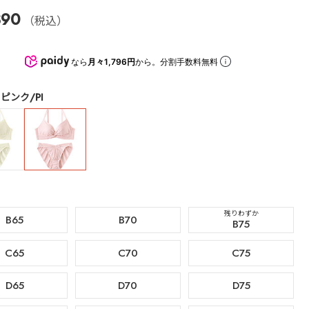
390
（税込）
なら
月々1,796円
から。分割手数料無料
ピンク/PI
残りわずか
B65
B70
B75
C65
C70
C75
D65
D70
D75