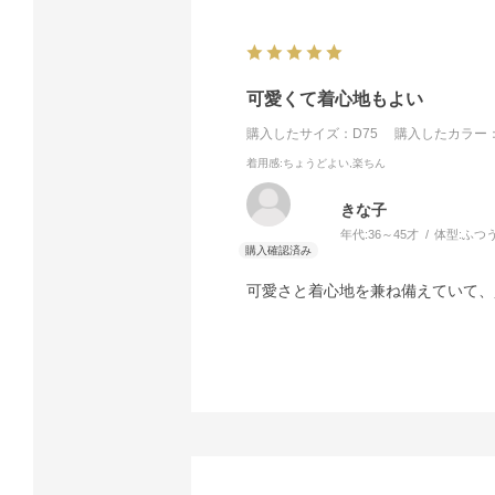
可愛くて着心地もよい
購入したサイズ：D75
購入したカラー：
着用感
:ちょうどよい,楽ちん
きな子
年代:
36～45才
体型:
ふつ
可愛さと着心地を兼ね備えていて、