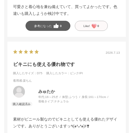
可愛さと着心地を兼ね備えていて、買ってよかったです。色
違いも購入しようか検討中です。
参考になった
0
Like!
0
2026.7.13
ビキニにも使える優れ物です
購入したサイズ：D75
購入したカラー：ピンク/PI
着用感
:楽ちん
みゅたか
年代:
16～25才
体型:
ふつう
身長:
161～170cm
骨格タイプ:
ナチュラル
素材がビニール製なのでビキニとしても使える優れたデザイ
ンです。ありがとうございますッ٩(๑❛ᴗ❛๑)۶❣️