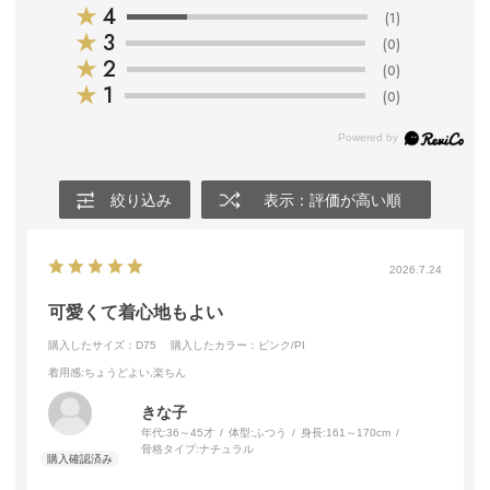
★
4
(1)
★
3
(0)
★
2
(0)
★
1
(0)
絞り込み
表示：評価が高い順
2026.7.24
可愛くて着心地もよい
購入したサイズ：D75
購入したカラー：ピンク/PI
着用感
:ちょうどよい,楽ちん
きな子
年代:
36～45才
体型:
ふつう
身長:
161～170cm
骨格タイプ:
ナチュラル