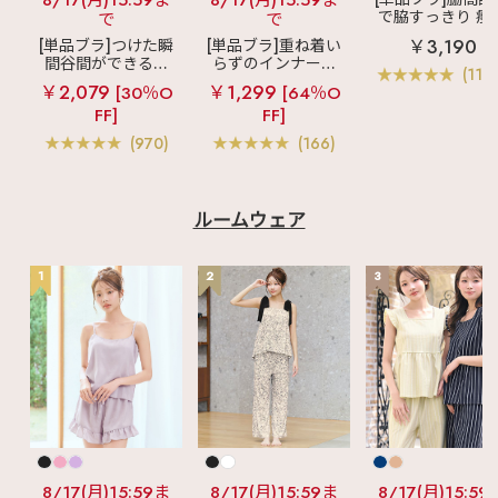
8/17(月)15:59ま
8/17(月)15:59ま
で脇すっきり 痩
で
で
見えブラ
カシ
￥3,190
[単品ブラ]つけた瞬
[単品ブラ]重ね着い
クールレース脇
間谷間ができるシ
らずのインナーブ
ブラ(R) 単品ブラ
(119
ームレスブラ
超
ラ
リッチバスト
ャー
￥2,079
￥1,299
[30％O
[64％O
盛ブラ(R) シームレ
ブラトップ (ワイヤ
FF]
FF]
ス 単品ブラジャー
ー入り)
(970)
(166)
ルームウェア
1
2
3
8/17(月)15:59ま
8/17(月)15:59ま
8/17(月)15:59