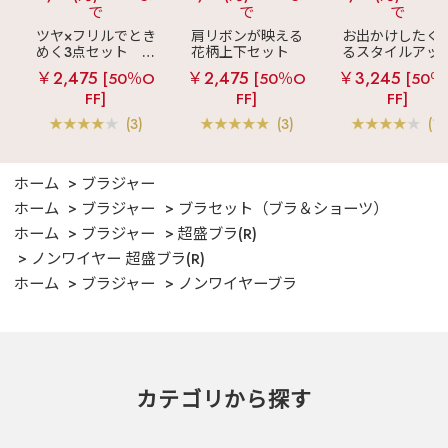
で
で
で
ツヤ×フリルでとき
肩リボンが映える
お出かけしたく
めく3点セット
シ
花柄上下セット
るスタイルアッ
ルキー ショートパ
メニーフラワー ロ
見え
ストライ
￥2,475
￥2,475
￥3,245
[50％O
[50％O
[50％
ンツ 3点セット
ングパンツ 上下セ
フリル ロングパ
FF]
FF]
FF]
ット
ツ 綿混 上下セッ
(3)
(3)
(1)
ホーム
ブラジャー
ホーム
ブラジャー
ブラセット（ブラ＆ショーツ）
ホーム
ブラジャー
超盛ブラ(R)
ノンワイヤー 超盛ブラ(R)
ホーム
ブラジャー
ノンワイヤーブラ
カテゴリから探す