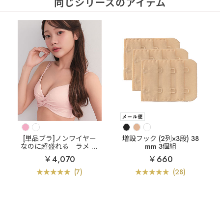
同じシリーズのアイテム
[単品ブラ]ノンワイヤー
増設フック (2列×3段) 38
なのに超盛れる
ラメ フ
mm 3個組
ロントクロス ノンワイヤ
￥4,070
￥660
ー 超盛ブラ(R) 単品ブラ
ジャー
(7)
(28)