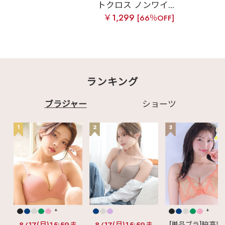
トクロス ノンワイ...
￥1,299
[66％OFF]
ランキング
ブラジャー
ショーツ
1
2
3
+
+
[単品ブラ]脇高設