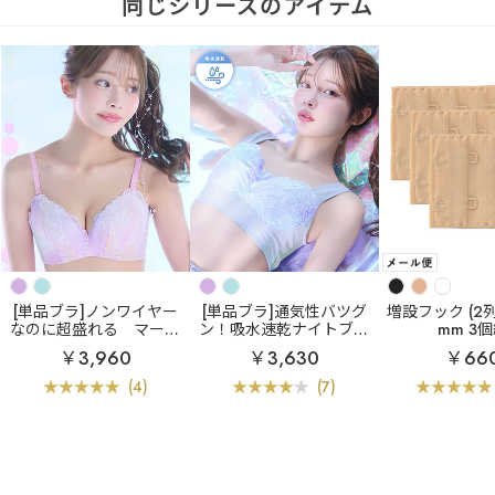
同じシリーズのアイテム
[単品ブラ]ノンワイヤー
[単品ブラ]通気性バツグ
増設フック (2列×
なのに超盛れる
マーメ
ン！吸水速乾ナイトブラ
mm 3
イド アクアレース ノン
エアリークール マーメ
￥3,960
￥3,630
￥66
ワイヤー 超盛ブラ(R) 単
イド アクアレース 夢ご
品ブラジャー
こち ナイトブラ 単品ブ
(4)
(7)
ラジャー