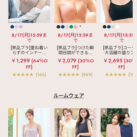
+
8/17(月)15:59ま
8/17(月)15:59ま
8/17(月)15:59
で
で
で
[単品ブラ]重ね着い
[単品ブラ]つけた瞬
[単品ブラ]コーデ
らずのインナーブ
間谷間ができるシ
大活躍の盛りブ
ラ
リッチバスト
ームレスブラ
超
ショートレン
￥1,299
￥2,079
￥2,695
[64％O
[30％O
[30％
ブラトップ (ワイヤ
盛ブラ(R) シームレ
ス ブラトップ 超
FF]
FF]
FF]
ー入り)
ス 単品ブラジャー
ブラ(R) 単品ブラ
ャー
(166)
(969)
(103
ルームウェア
1
2
3