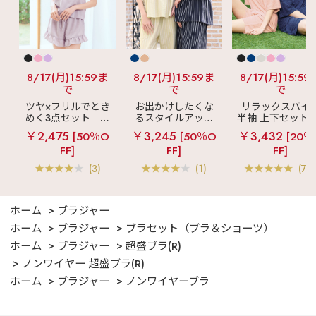
8/17(月)15:59ま
8/17(月)15:59ま
8/17(月)15:59
で
で
で
ツヤ×フリルでとき
お出かけしたくな
リラックスパイ
めく3点セット
シ
るスタイルアップ
半袖 上下セット 
ルキー ショートパ
見え
ストライプ
女兼用サイズ)
￥2,475
￥3,245
￥3,432
[50％O
[50％O
[20％
ンツ 3点セット
フリル ロングパン
FF]
FF]
FF]
ツ 綿混 上下セット
(3)
(1)
(70
ホーム
ブラジャー
ホーム
ブラジャー
ブラセット（ブラ＆ショーツ）
ホーム
ブラジャー
超盛ブラ(R)
ノンワイヤー 超盛ブラ(R)
ホーム
ブラジャー
ノンワイヤーブラ