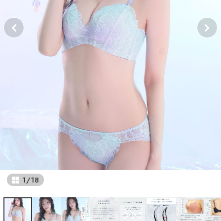
1
/
18