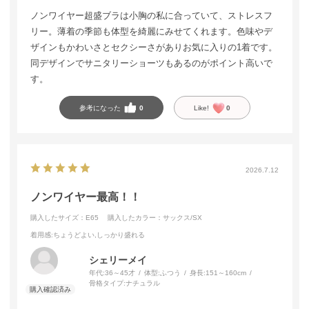
ノンワイヤー超盛ブラは小胸の私に合っていて、ストレスフ
リー。薄着の季節も体型を綺麗にみせてくれます。色味やデ
ザインもかわいさとセクシーさがありお気に入りの1着です。
同デザインでサニタリーショーツもあるのがポイント高いで
す。
参考になった
0
Like!
0
2026.7.12
ノンワイヤー最高！！
購入したサイズ：E65
購入したカラー：サックス/SX
着用感
:ちょうどよい,しっかり盛れる
シェリーメイ
年代:
36～45才
体型:
ふつう
身長:
151～160cm
骨格タイプ:
ナチュラル