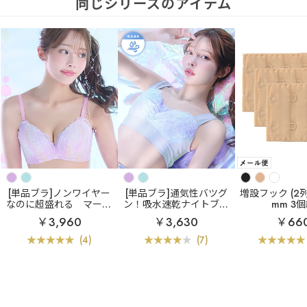
同じシリーズのアイテム
[単品ブラ]ノンワイヤー
[単品ブラ]通気性バツグ
増設フック (2列×
なのに超盛れる
マーメ
ン！吸水速乾ナイトブラ
mm 3
イド アクアレース ノン
エアリークール マーメ
￥3,960
￥3,630
￥66
ワイヤー 超盛ブラ(R) 単
イド アクアレース 夢ご
品ブラジャー
こち ナイトブラ 単品ブ
(4)
(7)
ラジャー