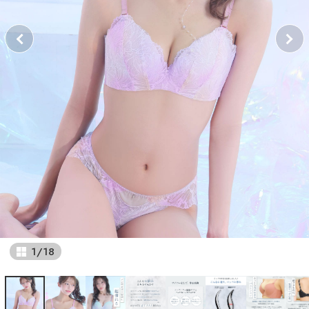
1
/
18