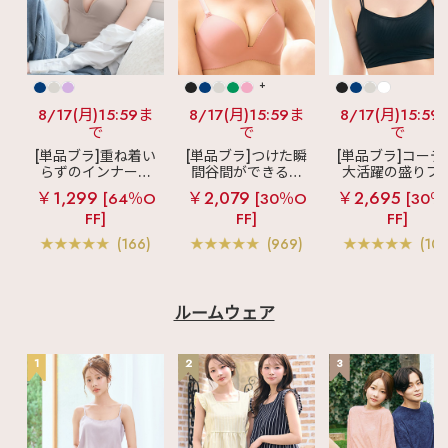
+
8/17(月)15:59ま
8/17(月)15:59ま
8/17(月)15:59
で
で
で
[単品ブラ]重ね着い
[単品ブラ]つけた瞬
[単品ブラ]コーデ
らずのインナーブ
間谷間ができるシ
大活躍の盛りブ
ラ
リッチバスト
ームレスブラ
超
ショートレン
￥1,299
￥2,079
￥2,695
[64％O
[30％O
[30％
ブラトップ (ワイヤ
盛ブラ(R) シームレ
ス ブラトップ 超
FF]
FF]
FF]
ー入り)
ス 単品ブラジャー
ブラ(R) 単品ブラ
ャー
(166)
(969)
(103
ルームウェア
1
2
3