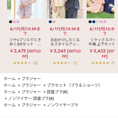
8/17(月)15:59ま
8/17(月)15:59ま
8/17(月)15:59
で
で
で
ツヤ×フリルでとき
お出かけしたくな
リラックスパイ
めく3点セット
シ
るスタイルアップ
半袖 上下セット 
ルキー ショートパ
見え
ストライプ
女兼用サイズ)
￥2,475
￥3,245
￥3,432
[50％O
[50％O
[20％
ンツ 3点セット
フリル ロングパン
FF]
FF]
FF]
ツ 綿混 上下セット
(3)
(1)
(70
ホーム
ブラジャー
ホーム
ブラジャー
ブラセット（ブラ＆ショーツ）
ホーム
ブラジャー
超盛ブラ(R)
ノンワイヤー 超盛ブラ(R)
ホーム
ブラジャー
ノンワイヤーブラ