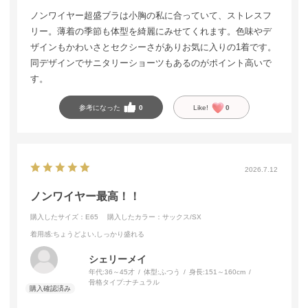
ノンワイヤー超盛ブラは小胸の私に合っていて、ストレスフ
リー。薄着の季節も体型を綺麗にみせてくれます。色味やデ
ザインもかわいさとセクシーさがありお気に入りの1着です。
同デザインでサニタリーショーツもあるのがポイント高いで
す。
参考になった
0
Like!
0
2026.7.12
ノンワイヤー最高！！
購入したサイズ：E65
購入したカラー：サックス/SX
着用感
:ちょうどよい,しっかり盛れる
シェリーメイ
年代:
36～45才
体型:
ふつう
身長:
151～160cm
骨格タイプ:
ナチュラル