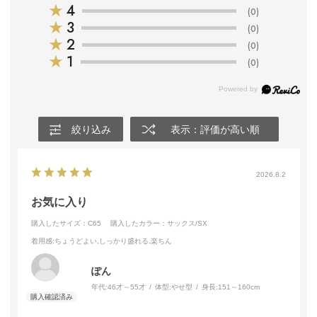
★
4
(0)
★
3
(0)
★
2
(0)
★
1
(0)
絞り込み
表示：評価が高い順
2026.8.2
お気に入り
購入したサイズ：C65
購入したカラー：サックス/SX
着用感
:ちょうどよい,しっかり盛れる,楽ちん
ぽん
年代:
46才～55才
体型:
やせ型
身長:
151～160cm