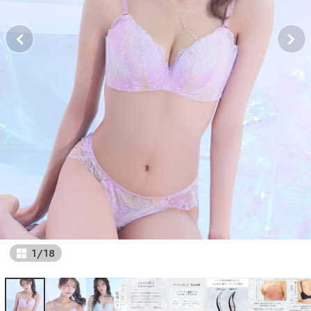
1
/
18