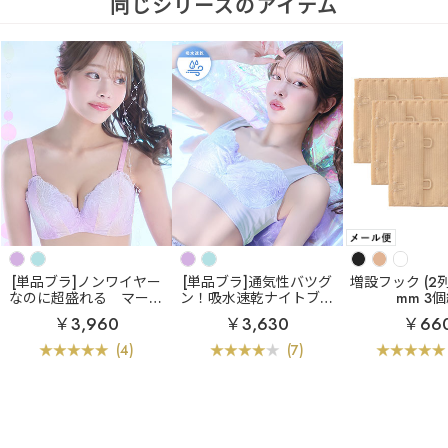
同じシリーズのアイテム
[単品ブラ]ノンワイヤー
[単品ブラ]通気性バツグ
増設フック (2列×
なのに超盛れる
マーメ
ン！吸水速乾ナイトブラ
mm 3
イド アクアレース ノン
エアリークール マーメ
￥3,960
￥3,630
￥66
ワイヤー 超盛ブラ(R) 単
イド アクアレース 夢ご
品ブラジャー
こち ナイトブラ 単品ブ
(4)
(7)
ラジャー