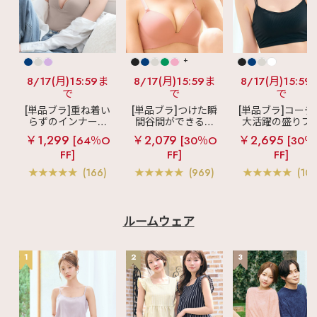
+
8/17(月)15:59ま
8/17(月)15:59ま
8/17(月)15:59
で
で
で
[単品ブラ]重ね着い
[単品ブラ]つけた瞬
[単品ブラ]コーデ
らずのインナーブ
間谷間ができるシ
大活躍の盛りブ
ラ
リッチバスト
ームレスブラ
超
ショートレン
￥1,299
￥2,079
￥2,695
[64％O
[30％O
[30％
ブラトップ (ワイヤ
盛ブラ(R) シームレ
ス ブラトップ 超
FF]
FF]
FF]
ー入り)
ス 単品ブラジャー
ブラ(R) 単品ブラ
ャー
(166)
(969)
(103
ルームウェア
1
2
3