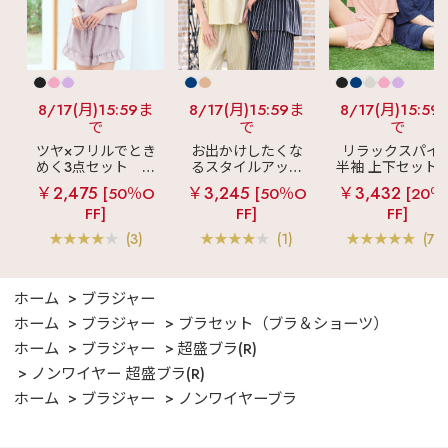
8/17(月)15:59ま
8/17(月)15:59ま
8/17(月)15:59
で
で
で
ツヤ×フリルでとき
お出かけしたくな
リラックスパイ
めく3点セット
シ
るスタイルアップ
半袖 上下セット 
ルキー ショートパ
見え
ストライプ
女兼用サイズ)
￥2,475
￥3,245
￥3,432
[50％O
[50％O
[20％
ンツ 3点セット
フリル ロングパン
FF]
FF]
FF]
ツ 綿混 上下セット
(3)
(1)
(70
ホーム
ブラジャー
ホーム
ブラジャー
ブラセット（ブラ＆ショーツ）
ホーム
ブラジャー
超盛ブラ(R)
ノンワイヤー 超盛ブラ(R)
ホーム
ブラジャー
ノンワイヤーブラ