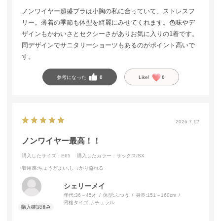
ノンワイヤー超盛ブラは小胸の私に合っていて、ストレスフ
リー。薄着の季節も体型を綺麗にみせてくれます。色味やデ
ザインもかわいさとセクシーさがありお気に入りの1着です。
同デザインでサニタリーショーツもあるのがポイント高いで
す。
参考になった
0
Like!
0
2026.7.12
ノンワイヤー最高！！
購入したサイズ：E65
購入したカラー：サックス/SX
着用感
:ちょうどよい,しっかり盛れる
シェリーメイ
年代:
36～45才
体型:
ふつう
身長:
151～160cm
骨格タイプ:
ナチュラル