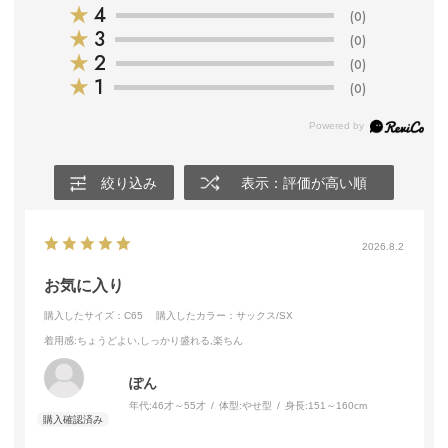
★
4
(0)
★
3
(0)
★
2
(0)
★
1
(0)
絞り込み
表示：評価が高い順
2026.8.2
お気に入り
購入したサイズ：C65
購入したカラー：サックス/SX
着用感
:ちょうどよい,しっかり盛れる,楽ちん
ぽん
年代:
46才～55才
体型:
やせ型
身長:
151～160cm