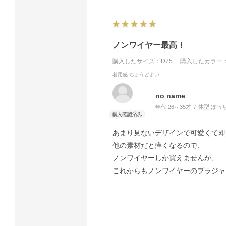
ノンワイヤー最高！
購入したサイズ：D75
購入したカラー：
着用感
:ちょうどよい
no name
年代:
26～35才
体型:
ぽっ
あまり見ないデザインで可愛くて即
他の素材だと痒くなるので、
ノンワイヤーしか買えませんが、
これからもノンワイヤーのブラジャ