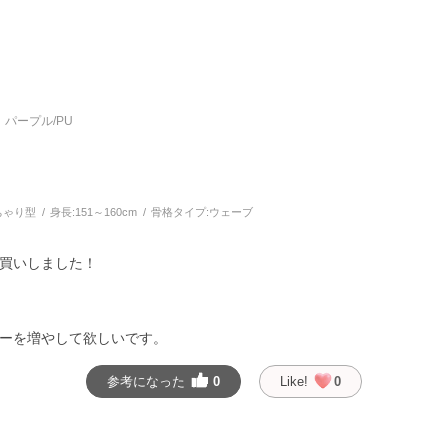
パープル/PU
ちゃり型
身長:
151～160cm
骨格タイプ:
ウェーブ
買いしました！
ーを増やして欲しいです。
参考になった
0
Like!
0