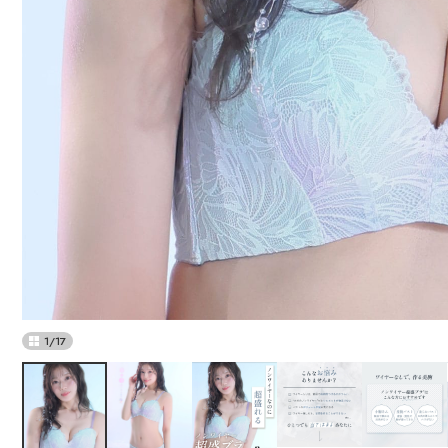
1
/
17