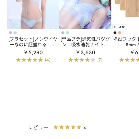
[ブラセット]ノンワイヤ
[単品ブラ]通気性バツグ
増設フック (
ーなのに超盛れる
マ
ン！吸水速乾ナイトブ
8mm
ーメイド アクアレース
ラ
エアリークール マ
￥5,280
￥3,630
￥6
ノンワイヤー 超盛ブラ
ーメイド アクアレース
(4)
(7)
(R) ブラジャー&ショー
夢ごこち ナイトブラ 単
ツ
品ブラジャー
レビュー
4