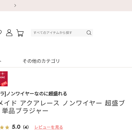
【重要】地震による配送遅延・店舗休業のお知ら
【重要】地震による配送遅延・店舗休業のお知ら
【8/13～8/16】夏季休業のお知らせ
【8/13～8/16】夏季休業のお知らせ
初回購入はブラ返送料無料
初回購入はブラ返送料無料
初回購入はブラ返送料無料
デジタルギフトサービス
ト
その他のカテゴリ
ブラ]ノンワイヤーなのに超盛れる
メイド アクアレース ノンワイヤー 超盛ブ
R) 単品ブラジャー
5.0
（4）
レビューを見る