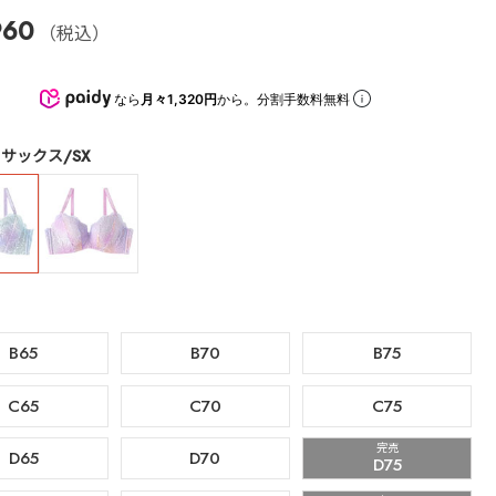
960
（税込）
なら
月々1,320円
から。分割手数料無料
サックス/SX
B65
B70
B75
C65
C70
C75
完売
D65
D70
D75