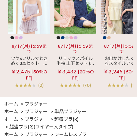
8/17(月)15:59ま
8/17(月)15:59ま
8/17(月)15:59
で
で
で
ツヤ×フリルでとき
リラックスパイル
お出かけしたく
めく3点セット
シ
半袖 上下セット (男
るスタイルアッ
ルキー ショートパ
女兼用サイズ)
見え
ストライ
￥2,475
￥3,432
￥3,245
[50％O
[20％O
[50％
ンツ 3点セット
フリル ロングパ
FF]
FF]
FF]
ツ 綿混 上下セッ
(2)
(70)
(1)
ホーム
ブラジャー
ホーム
ブラジャー
単品ブラジャー
ホーム
ブラジャー
超盛ブラ(R)
超盛ブラ(R)(ワイヤー入タイプ)
ホーム
ブラジャー
シームレスブラ