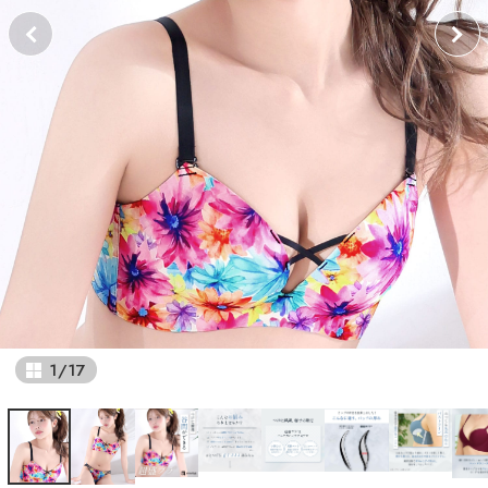
1
/
17