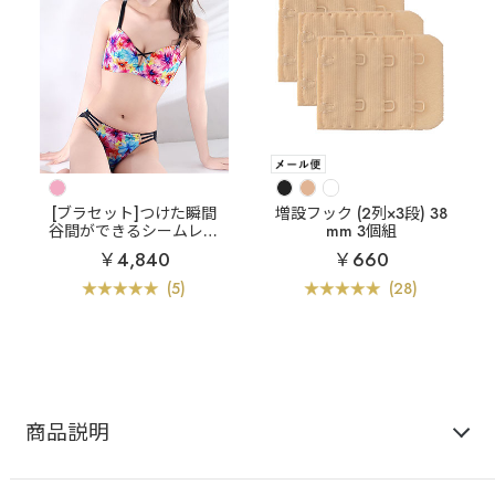
[ブラセット]つけた瞬間
増設フック (2列×3段) 38
谷間ができるシームレス
mm 3個組
ブラ
アルディフルール
￥4,840
￥660
超盛ブラ(R) ブラジャー&
ショーツ
(5)
(28)
商品説明