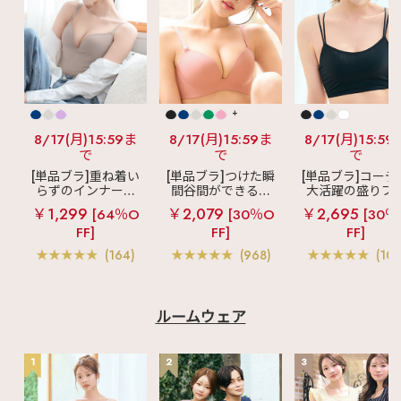
+
8/17(月)15:59ま
8/17(月)15:59ま
8/17(月)15:59
で
で
で
[単品ブラ]重ね着い
[単品ブラ]つけた瞬
[単品ブラ]コーデ
らずのインナーブ
間谷間ができるシ
大活躍の盛りブ
ラ
リッチバスト
ームレスブラ
超
ショートレン
￥1,299
￥2,079
￥2,695
[64％O
[30％O
[30％
ブラトップ (ワイヤ
盛ブラ(R) シームレ
ス ブラトップ 超
FF]
FF]
FF]
ー入り)
ス 単品ブラジャー
ブラ(R) 単品ブラ
ャー
(164)
(968)
(103
ルームウェア
1
2
3