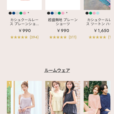
+
+
カシュクールレー
超盛無地 プレーン
カシュクールレ
ス プレーンショー
ショーツ
ス ツートン ハー
ツ
バックショーツ
￥990
￥990
￥1,650
(394)
(311)
(11)
ルームウェア
1
2
3