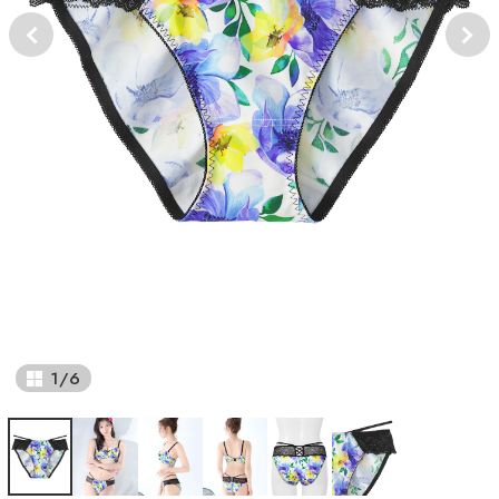
1
/
6