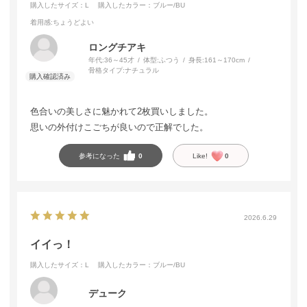
購入したサイズ：L
購入したカラー：ブルー/BU
着用感
:ちょうどよい
ロングチアキ
年代:
36～45才
体型:
ふつう
身長:
161～170cm
骨格タイプ:
ナチュラル
色合いの美しさに魅かれて2枚買いしました。
思いの外付けこごちが良いので正解でした。
参考になった
0
Like!
0
2026.6.29
イイっ！
購入したサイズ：L
購入したカラー：ブルー/BU
デューク