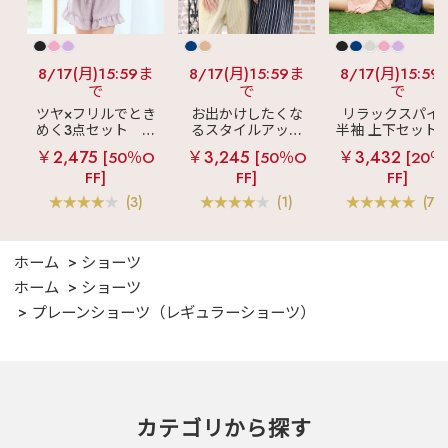
8/17(月)15:59ま
8/17(月)15:59ま
8/17(月)15:59
で
で
で
ツヤ×フリルでとき
お出かけしたくな
リラックスパイ
めく3点セット
シ
るスタイルアップ
半袖 上下セット 
ルキー ショートパ
見え
ストライプ
女兼用サイズ)
￥2,475
￥3,245
￥3,432
[50％O
[50％O
[20％
ンツ 3点セット
フリル ロングパン
FF]
FF]
FF]
ツ 綿混 上下セット
(3)
(1)
(70
ホーム
ショーツ
ホーム
ショーツ
プレーンショーツ（レギュラーショーツ）
カテゴリから探す