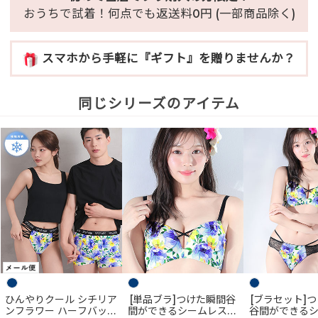
おうちで試着！何点でも返送料0円 (一部商品除く)
スマホから手軽に『ギフト』を贈りませんか？
同じシリーズのアイテム
ひんやりクール シチリア
[単品ブラ]つけた瞬間谷
[ブラセット]
ンフラワー ハーフバック
間ができるシームレスブ
谷間ができる