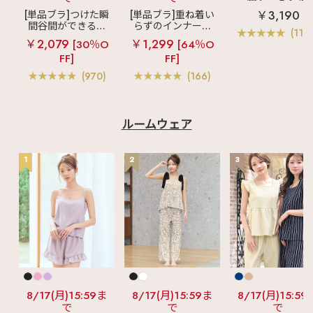
見えブラ
カシ
￥3,190
[単品ブラ]つけた瞬
[単品ブラ]重ね着い
クールレース脇
間谷間ができるシ
らずのインナーブ
ブラ(R) 単品ブラ
(119
ームレスブラ
超
ラ
リッチバスト
ャー
￥2,079
￥1,299
[30％O
[64％O
盛ブラ(R) シームレ
ブラトップ (ワイヤ
FF]
FF]
ス 単品ブラジャー
ー入り)
(970)
(166)
ルームウェア
1
2
3
8/17(月)15:59ま
8/17(月)15:59ま
8/17(月)15:59
で
で
で