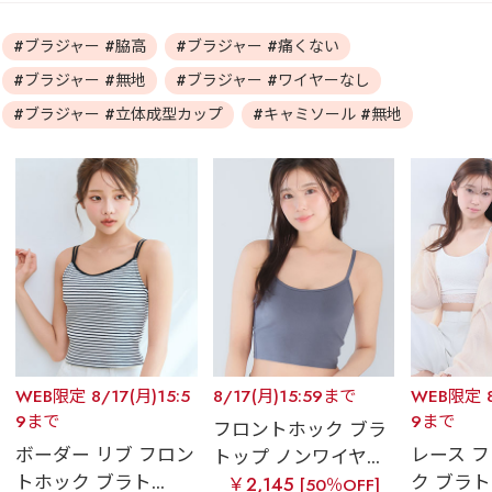
#ブラジャー #脇高
#ブラジャー #痛くない
#ブラジャー #無地
#ブラジャー #ワイヤーなし
#ブラジャー #立体成型カップ
#キャミソール #無地
WEB限定 8/17(月)15:5
8/17(月)15:59まで
WEB限定 8
9まで
9まで
フロントホック ブラ
ボーダー リブ フロン
レース 
トップ ノンワイヤ...
トホック ブラト...
ク ブラトッ
￥2,145
[50％OFF]