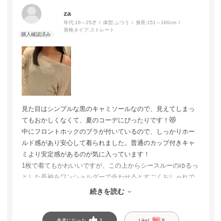
za
年代:
16～25才
体型:
ふつう
身長:
151～160cm
骨格タイプ:
ストレート
見た目はシンプルな黒のキャミソールなので、見えてしまっ
てもおかしくなくて、夏のコーデにぴったりです！😻
中にフロントホックのブラが付いているので、しっかりホー
ルド感があり安心して着られました。普通のカップ付きキャ
ミより安定感があるのが気に入っています！
1枚で着てもかわいいですが、この上からシースルーのゆるっ
とした長袖をワンショルダーで合わせるとすごくおしゃれで
お気に入りのコーデになりました。見せインナーとしてもお
続きを読む
すすめです🎶
参考になった
1
Like!
0