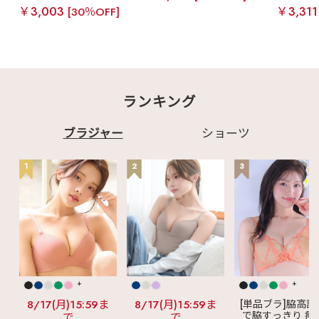
￥3,003
￥3,31
[30％OFF]
ランキング
ブラジャー
ショーツ
1
2
3
+
+
8/17(月)15:59ま
8/17(月)15:59ま
[単品ブラ]脇高設
で脇すっきり 痩
で
で