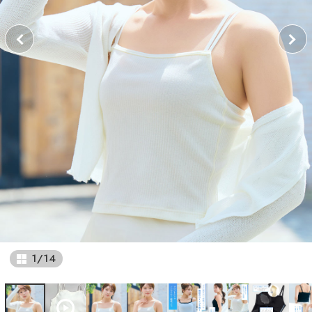
1
/
14