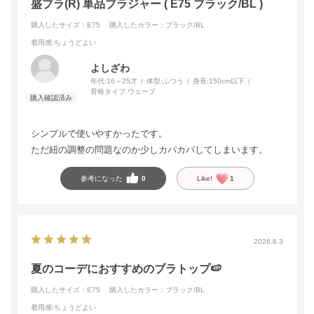
盛ブラ(R) 単品ブラジャー ( E75 ブラック/BL )
購入したサイズ：E75
購入したカラー：ブラック/BL
着用感
:ちょうどよい
よしざわ
年代:
16～25才
体型:
ふつう
身長:
150cm以下
骨格タイプ:
ウェーブ
シンプルで使いやすかったです。
ただ紐の調整の問題なのか少しカパカパしてしまいます。
参考になった
0
Like!
1
2026.8.3
夏のコーデにおすすめのブラトップ🍉
購入したサイズ：E75
購入したカラー：ブラック/BL
着用感
:ちょうどよい