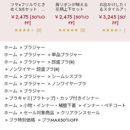
ツヤ×フリルでとき
肩リボンが映える
お出かけしたく
めく3点セット
シ
花柄上下セット
るスタイルアッ
ルキー ショートパ
メニーフラワー ロ
見え
ストライ
￥2,475
￥2,475
￥3,245
[50％O
[50％O
[50％
ンツ 3点セット
ングパンツ 上下セ
フリル ロングパ
FF]
FF]
FF]
ット
ツ 綿混 上下セッ
(3)
(3)
(1)
ホーム
ブラジャー
ホーム
ブラジャー
単品ブラジャー
ホーム
ブラジャー
超盛ブラ(R)
ノンワイヤー 超盛ブラ(R)
ホーム
ブラジャー
シームレスブラ
ホーム
ブラジャー
ノンワイヤーブラ
ホーム
ブラジャー
ブラキャミ(ブラトップ)・カップ付きインナー
ホーム
小物・インナー・補整下着
インナー・ペチコート
ホーム
セール対象商品
クリアランスセール
ブラ特別価格
ブラMAX50％OFF