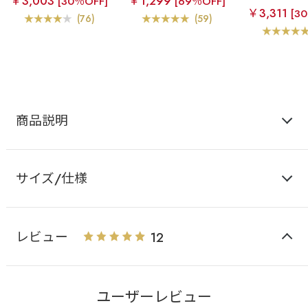
￥3,003
￥1,299
[30％OFF]
[69％OFF]
ック ブラトップ ノンワ
ック ブラトップ ノンワ
ホックブラ
レ
￥3,311
[3
イヤー 超盛ブラ(R) 単品
イヤー 超盛ブラ(R) 単品
ントホック ブ
(76)
(59)
ブラジャー
ブラジャー
ノンワイヤー 
(R) 単品ブ
商品説明
サイズ/仕様
レビュー
12
ユーザーレビュー