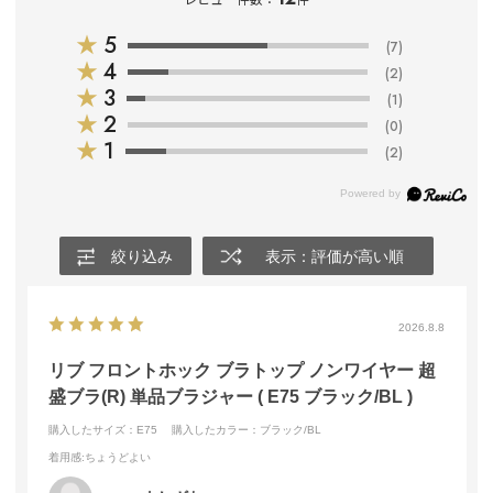
★
5
(7)
★
4
(2)
★
3
(1)
★
2
(0)
★
1
(2)
絞り込み
表示：評価が高い順
2026.8.8
リブ フロントホック ブラトップ ノンワイヤー 超
盛ブラ(R) 単品ブラジャー ( E75 ブラック/BL )
購入したサイズ：E75
購入したカラー：ブラック/BL
着用感
:ちょうどよい