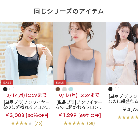
同じシリーズのアイテム
8/17(月)15:59まで
8/17(月)15:59まで
[単品ブラ]ノ
なのに超盛れ
[単品ブラ]ノンワイヤー
[単品ブラ]ノンワイヤー
ホックブラ
レ
なのに超盛れるフロント
なのに超盛れるフロント
￥4,7
ントホック ブ
ホックブラ
フロントホ
ホックブラ
フロントホ
￥3,003
￥1,299
[30％OFF]
[69％OFF]
ノンワイヤー 
ック ブラトップ ノンワ
ック ブラトップ ノンワ
(R) 単品ブ
イヤー 超盛ブラ(R) 単品
イヤー 超盛ブラ(R) 単品
(76)
(58)
ブラジャー
ブラジャー