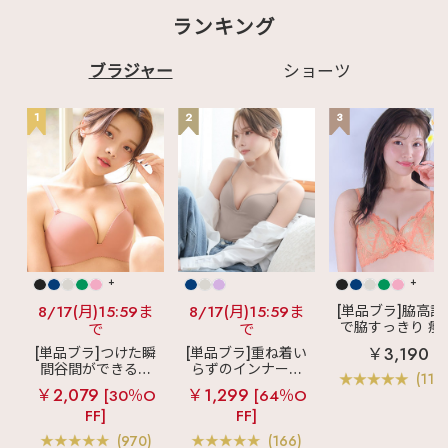
ランキング
ブラジャー
ショーツ
1
2
3
+
+
8/17(月)15:59ま
8/17(月)15:59ま
[単品ブラ]脇高設
で脇すっきり 痩
で
で
見えブラ
カシ
￥3,190
[単品ブラ]つけた瞬
[単品ブラ]重ね着い
クールレース脇
間谷間ができるシ
らずのインナーブ
ブラ(R) 単品ブラ
(119
ームレスブラ
超
ラ
リッチバスト
ャー
￥2,079
￥1,299
[30％O
[64％O
盛ブラ(R) シームレ
ブラトップ (ワイヤ
FF]
FF]
ス 単品ブラジャー
ー入り)
(970)
(166)