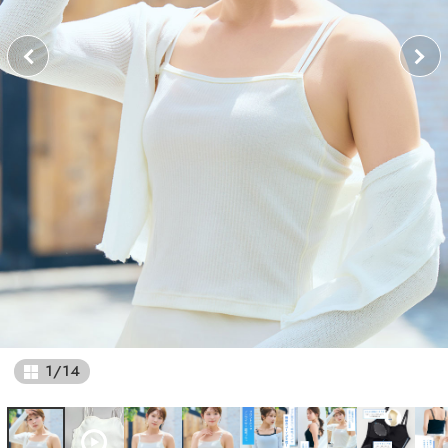
1
/
14