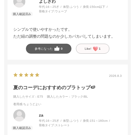
よしざわ
年代:
16～25才
体型:
ふつう
身長:
150cm以下
骨格タイプ:
ウェーブ
シンプルで使いやすかったです。
ただ紐の調整の問題なのか少しカパカパしてしまいます。
参考になった
0
Like!
1
2026.8.3
夏のコーデにおすすめのブラトップ🍉
購入したサイズ：E75
購入したカラー：ブラック/BL
着用感
:ちょうどよい
za
年代:
16～25才
体型:
ふつう
身長:
151～160cm
骨格タイプ:
ストレート