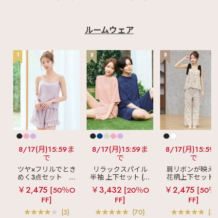
ルームウェア
1
2
3
8/17(月)15:59ま
8/17(月)15:59ま
8/17(月)15:59
で
で
で
ツヤ×フリルでとき
リラックスパイル
肩リボンが映え
めく3点セット
シ
半袖 上下セット (男
花柄上下セット
ルキー ショートパ
女兼用サイズ)
メニーフラワー 
￥2,475
￥3,432
￥2,475
[50％O
[20％O
[50％
ンツ 3点セット
ングパンツ 上下
FF]
FF]
FF]
ット
(3)
(70)
(3)