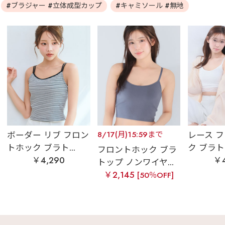
#ブラジャー #立体成型カップ
#キャミソール #無地
ボーダー リブ フロン
8/17(月)15:59まで
レース 
トホック ブラト...
ク ブラトッ
フロントホック ブラ
￥4,290
￥4
トップ ノンワイヤ...
￥2,145
[50％OFF]