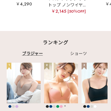
￥4,290
￥4
トップ ノンワイヤ...
￥2,145
[50％OFF]
ランキング
ブラジャー
ショーツ
1
2
3
+