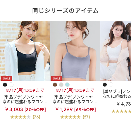
同じシリーズのアイテム
8/17(月)15:59まで
8/17(月)15:59まで
[単品ブラ]ノ
なのに超盛れ
[単品ブラ]ノンワイヤー
[単品ブラ]ノンワイヤー
ホックブラ
レ
なのに超盛れるフロント
なのに超盛れるフロント
￥4,7
ントホック ブ
ホックブラ
フロントホ
ホックブラ
フロントホ
￥3,003
￥1,299
[30％OFF]
[69％OFF]
ノンワイヤー 
ック ブラトップ ノンワ
ック ブラトップ ノンワ
(R) 単品ブ
イヤー 超盛ブラ(R) 単品
イヤー 超盛ブラ(R) 単品
(76)
(57)
ブラジャー
ブラジャー