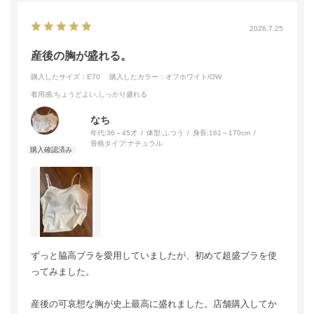
2026.7.25
産後の胸が盛れる。
購入したサイズ：E70
購入したカラー：オフホワイト/OW
着用感
:ちょうどよい,しっかり盛れる
なち
年代:
36～45才
体型:
ふつう
身長:
161～170cm
骨格タイプ:
ナチュラル
ずっと脇高ブラを愛用していましたが、初めて超盛ブラを使
ってみました。
産後の可哀想な胸が史上最高に盛れました。店舗購入してか