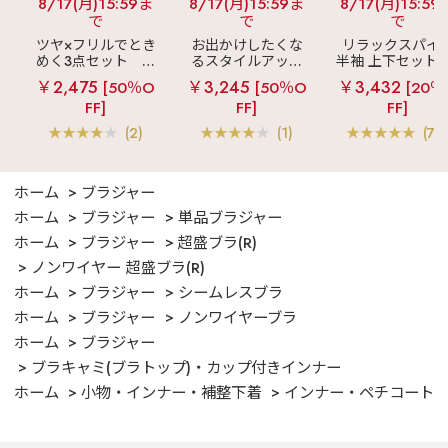
8/17(月)15:59ま
8/17(月)15:59ま
8/17(月)15:59
で
で
で
ツヤ×フリルでとき
お出かけしたくな
リラックスパイ
めく3点セット
シ
るスタイルアップ
半袖 上下セット 
ルキー ショートパ
見え
ストライプ
女兼用サイズ)
￥2,475
￥3,245
￥3,432
[50％O
[50％O
[20％
ンツ 3点セット
フリル ロングパン
FF]
FF]
FF]
ツ 綿混 上下セット
(2)
(1)
(70
ホーム
ブラジャー
ホーム
ブラジャー
単品ブラジャー
ホーム
ブラジャー
超盛ブラ(R)
ノンワイヤー 超盛ブラ(R)
ホーム
ブラジャー
シームレスブラ
ホーム
ブラジャー
ノンワイヤーブラ
ホーム
ブラジャー
ブラキャミ(ブラトップ)・カップ付きインナー
ホーム
小物・インナー・補整下着
インナー・ペチコート