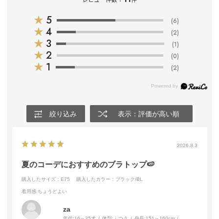
★
5
(6)
★
4
(2)
★
3
(1)
★
2
(0)
★
1
(2)
絞り込み
表示：評価が高い順
2026.8.3
夏のコーデにおすすめのブラトップ🍉
購入したサイズ：E75
購入したカラー：ブラック/BL
着用感
:ちょうどよい
za
年代:
16～25才
体型:
ふつう
身長:
151～160cm