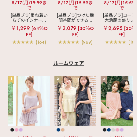
8/17(月)15:59ま
8/17(月)15:59ま
8/17(月)15:59
で
で
で
[単品ブラ]重ね着い
[単品ブラ]つけた瞬
[単品ブラ]コーデ
らずのインナーブ
間谷間ができるシ
大活躍の盛りブ
ラ
リッチバスト
ームレスブラ
超
ショートレン
￥1,299
￥2,079
￥2,695
[64％O
[30％O
[30％
ブラトップ (ワイヤ
盛ブラ(R) シームレ
ス ブラトップ 超
FF]
FF]
FF]
ー入り)
ス 単品ブラジャー
ブラ(R) 単品ブラ
ャー
(164)
(969)
(103
ルームウェア
1
2
3