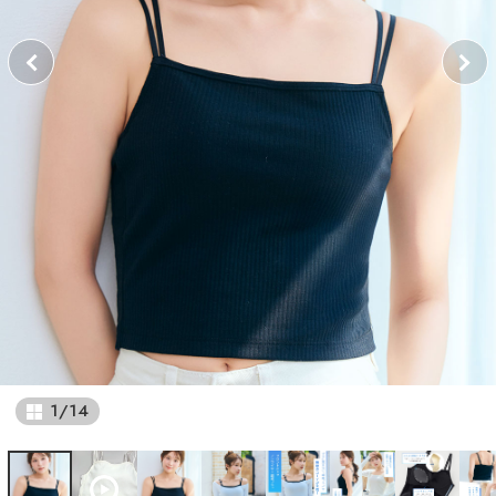
1
/
14