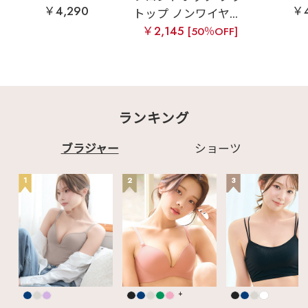
￥4,290
￥4
トップ ノンワイヤ...
￥2,145
[50％OFF]
ランキング
ブラジャー
ショーツ
1
2
3
+