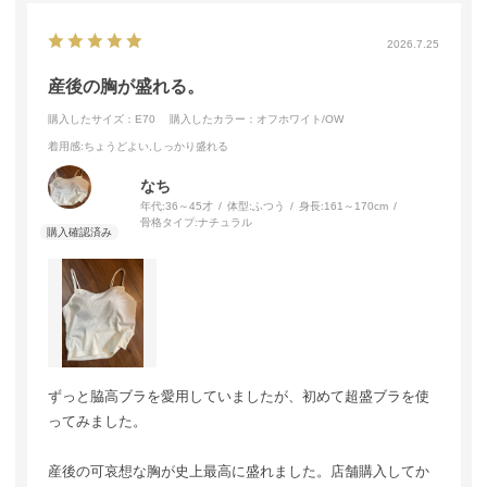
2026.7.25
産後の胸が盛れる。
購入したサイズ：E70
購入したカラー：オフホワイト/OW
着用感
:ちょうどよい,しっかり盛れる
なち
年代:
36～45才
体型:
ふつう
身長:
161～170cm
骨格タイプ:
ナチュラル
ずっと脇高ブラを愛用していましたが、初めて超盛ブラを使
ってみました。
産後の可哀想な胸が史上最高に盛れました。店舗購入してか