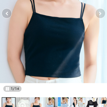
1
/
14