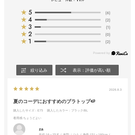
★
5
(6)
★
4
(2)
★
3
(1)
★
2
(0)
★
1
(2)
絞り込み
表示：評価が高い順
2026.8.3
夏のコーデにおすすめのブラトップ🍉
購入したサイズ：E75
購入したカラー：ブラック/BL
着用感
:ちょうどよい
za
年代:
16～25才
体型:
ふつう
身長:
151～160cm