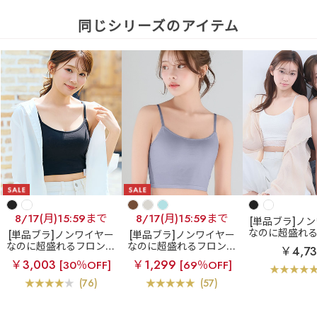
同じシリーズのアイテム
8/17(月)15:59まで
8/17(月)15:59まで
[単品ブラ]ノ
なのに超盛れ
[単品ブラ]ノンワイヤー
[単品ブラ]ノンワイヤー
ホックブラ
レ
なのに超盛れるフロント
なのに超盛れるフロント
￥4,7
ントホック ブ
ホックブラ
フロントホ
ホックブラ
フロントホ
￥3,003
￥1,299
[30％OFF]
[69％OFF]
ノンワイヤー 
ック ブラトップ ノンワ
ック ブラトップ ノンワ
(R) 単品ブ
イヤー 超盛ブラ(R) 単品
イヤー 超盛ブラ(R) 単品
(76)
(57)
ブラジャー
ブラジャー