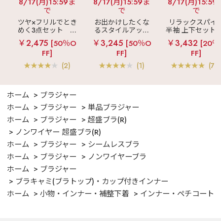
8/17(月)15:59ま
8/17(月)15:59ま
8/17(月)15:59
で
で
で
ツヤ×フリルでとき
お出かけしたくな
リラックスパイ
めく3点セット
シ
るスタイルアップ
半袖 上下セット 
ルキー ショートパ
見え
ストライプ
女兼用サイズ)
￥2,475
￥3,245
￥3,432
[50％O
[50％O
[20％
ンツ 3点セット
フリル ロングパン
FF]
FF]
FF]
ツ 綿混 上下セット
(2)
(1)
(70
ホーム
ブラジャー
ホーム
ブラジャー
単品ブラジャー
ホーム
ブラジャー
超盛ブラ(R)
ノンワイヤー 超盛ブラ(R)
ホーム
ブラジャー
シームレスブラ
ホーム
ブラジャー
ノンワイヤーブラ
ホーム
ブラジャー
ブラキャミ(ブラトップ)・カップ付きインナー
ホーム
小物・インナー・補整下着
インナー・ペチコート