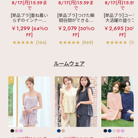
8/17(月)15:59ま
8/17(月)15:59ま
8/17(月)15:59
で
で
で
[単品ブラ]重ね着い
[単品ブラ]つけた瞬
[単品ブラ]コーデ
らずのインナーブ
間谷間ができるシ
大活躍の盛りブ
ラ
リッチバスト
ームレスブラ
超
ショートレン
￥1,299
￥2,079
￥2,695
[64％O
[30％O
[30％
ブラトップ (ワイヤ
盛ブラ(R) シームレ
ス ブラトップ 超
FF]
FF]
FF]
ー入り)
ス 単品ブラジャー
ブラ(R) 単品ブラ
ャー
(164)
(969)
(103
ルームウェア
1
2
3