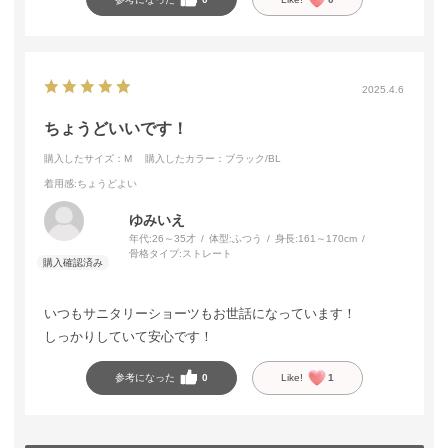
2025.4.6
ちょうどいいです！
購入したサイズ：M
購入したカラー：ブラック/BL
着用感
:ちょうどよい
ゆみいえ
年代:
26～35才
体型:
ふつう
身長:
161～170cm
骨格タイプ:
ストレート
いつもサニタリーショーツもお世話になっています！
しっかりしていて安心です！
参考になった
0
Like!
1