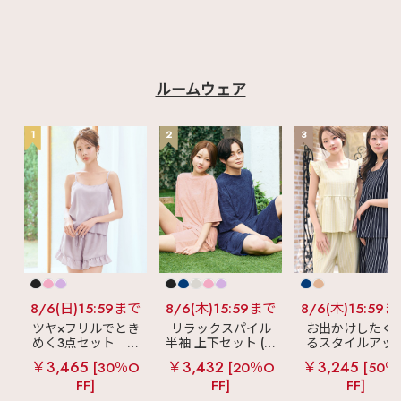
ルームウェア
1
2
3
8/6(日)15:59まで
8/6(木)15:59まで
8/6(木)15:59
ツヤ×フリルでとき
リラックスパイル
お出かけしたく
めく3点セット
シ
半袖 上下セット (男
るスタイルアッ
ルキー ショートパ
女兼用サイズ)
見え
ストライ
￥3,465
￥3,432
￥3,245
[30％O
[20％O
[50％
ンツ 3点セット
フリル ロングパ
FF]
FF]
FF]
ツ 綿混 上下セッ