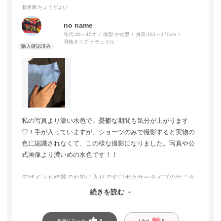
着用感
:ちょうどよい
no name
年代:
36～45才
体型:
やせ型
身長:
161～170cm
骨格タイプ:
ナチュラル
私の写真より濃い水色で、憂鬱な期間も気分が上がります
♡！手が入っていますが、ショーツのみで撮影すると実物の
色に認識されなくて、この様な撮影になりました。写真や公
式画像より濃いめの水色です！！
デザインも綺麗でお気に入りです♡ボクサータイプのサニタ
リーショーツもエメフィールさんに作製して頂きたいです！
続きを読む
今後ともどうぞ宜しくお願いいたします！
参考になった
0
Like!
0