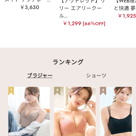
【アウトレット】リ
【WEB
￥3,630
リー エアリークー
と快適 夢ご
ル...
￥1,92
￥1,299
[66％OFF]
ランキング
ブラジャー
ショーツ
1
2
3