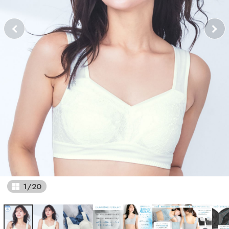
1
/
20