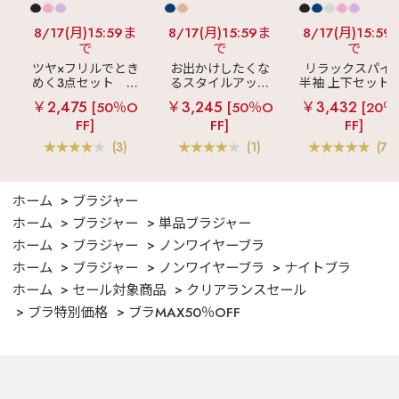
8/17(月)15:59ま
8/17(月)15:59ま
8/17(月)15:59
で
で
で
ツヤ×フリルでとき
お出かけしたくな
リラックスパイ
めく3点セット
シ
るスタイルアップ
半袖 上下セット 
ルキー ショートパ
見え
ストライプ
女兼用サイズ)
￥2,475
￥3,245
￥3,432
[50％O
[50％O
[20％
ンツ 3点セット
フリル ロングパン
FF]
FF]
FF]
ツ 綿混 上下セット
(3)
(1)
(70
ホーム
ブラジャー
ホーム
ブラジャー
単品ブラジャー
ホーム
ブラジャー
ノンワイヤーブラ
ホーム
ブラジャー
ノンワイヤーブラ
ナイトブラ
ホーム
セール対象商品
クリアランスセール
ブラ特別価格
ブラMAX50％OFF