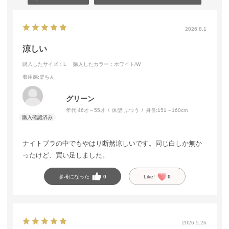
2026.8.1
涼しい
購入したサイズ：L
購入したカラー：ホワイト/W
着用感
:楽ちん
グリーン
年代:
46才～55才
体型:
ふつう
身長:
151～160cm
ナイトブラの中でもやはり断然涼しいです。同じ白しか無か
ったけど、買い足しました。
参考になった
0
Like!
0
2026.5.26