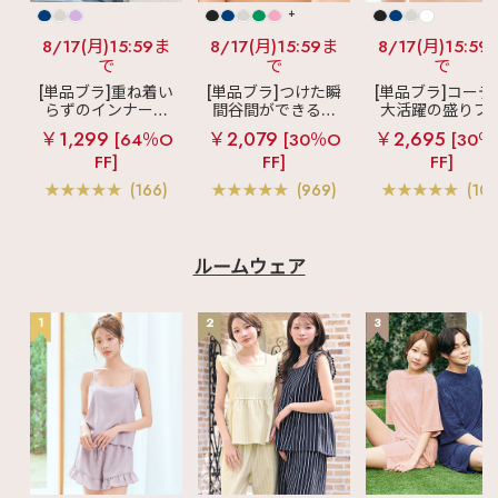
+
8/17(月)15:59ま
8/17(月)15:59ま
8/17(月)15:59
で
で
で
[単品ブラ]重ね着い
[単品ブラ]つけた瞬
[単品ブラ]コーデ
らずのインナーブ
間谷間ができるシ
大活躍の盛りブ
ラ
リッチバスト
ームレスブラ
超
ショートレン
￥1,299
￥2,079
￥2,695
[64％O
[30％O
[30％
ブラトップ (ワイヤ
盛ブラ(R) シームレ
ス ブラトップ 超
FF]
FF]
FF]
ー入り)
ス 単品ブラジャー
ブラ(R) 単品ブラ
ャー
(166)
(969)
(103
ルームウェア
1
2
3