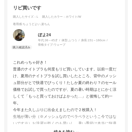
リピ買いです
購入したサイズ：L
購入したカラー：ホワイト/W
着用感
:ちょうどよい,楽ちん
ぽよ24
年代:
36～45才
体型:
ふつう
身長:
151～160cm
骨格タイプ:
ウェーブ
これめっちゃ好き！
普通のナイトブラも何度もリピ買いしています。以前一度だ
け、夏用のナイトブラを試し買いしたところ、背中のメッシ
ュ部分がとで快適でびっくり！たしか夏の終わり？のセール
価格でお試しで買ったのですが、夏の暑い時期はとにかく涼
しくて「もっと買っておけばよかった…」と後悔して約一
年。
今年また久しぶりに出会えましたので２枚購入！
生地が薄い分（※メッシュなのでペラペラというこ今ではな
いです※）お洗濯が乾くのも早いし、暑い季節は本当に快適
なんです。
続きを読む