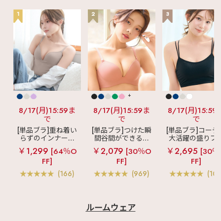
1
2
3
+
8/17(月)15:59ま
8/17(月)15:59ま
8/17(月)15:59
で
で
で
[単品ブラ]重ね着い
[単品ブラ]つけた瞬
[単品ブラ]コーデ
らずのインナーブ
間谷間ができるシ
大活躍の盛りブ
ラ
リッチバスト
ームレスブラ
超
ショートレン
￥1,299
￥2,079
￥2,695
[64％O
[30％O
[30％
ブラトップ (ワイヤ
盛ブラ(R) シームレ
ス ブラトップ 超
FF]
FF]
FF]
ー入り)
ス 単品ブラジャー
ブラ(R) 単品ブラ
ャー
(166)
(969)
(103
ルームウェア