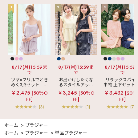
1
2
3
8/17(月)15:59ま
8/17(月)15:59ま
8/17(月)15:59
で
で
で
ツヤ×フリルでとき
お出かけしたくな
リラックスパイ
めく3点セット
シ
るスタイルアップ
半袖 上下セット 
ルキー ショートパ
見え
ストライプ
女兼用サイズ)
￥2,475
￥3,245
￥3,432
[50％O
[50％O
[20％
ンツ 3点セット
フリル ロングパン
FF]
FF]
FF]
ツ 綿混 上下セット
(3)
(1)
(70
ホーム
ブラジャー
ホーム
ブラジャー
単品ブラジャー