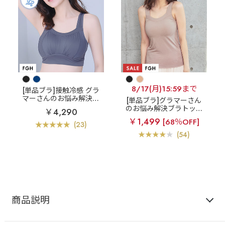
8/17(月)15:59まで
[単品ブラ]接触冷感 グラ
マーさんのお悩み解決ナ
[単品ブラ]グラマーさん
イトブラ
エアリークー
のお悩み解決ブラトップ
￥4,290
ル すっぽり包む 夢ごこ
すっぽり包む ノンワイ
￥1,499
[68％OFF]
ち ナイトブラ 単品ブラ
ヤー ブラトップ (グラマ
(23)
ジャー (グラマーサイズ)
ーサイズ)
(54)
商品説明