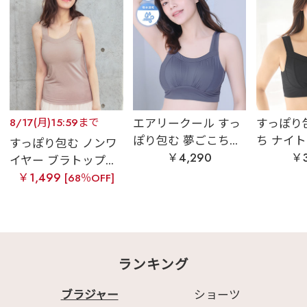
8/17(月)15:59まで
エアリークール すっ
すっぽり
ぽり包む 夢ごこち...
ち ナイトブ
すっぽり包む ノンワ
￥4,290
￥3
イヤー ブラトップ...
￥1,499
[68％OFF]
ランキング
ブラジャー
ショーツ