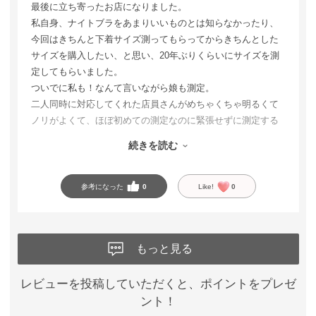
最後に立ち寄ったお店になりました。
私自身、ナイトブラをあまりいいものとは知らなかったり、
今回はきちんと下着サイズ測ってもらってからきちんとした
サイズを購入したい、と思い、20年ぶりくらいにサイズを測
定してもらいました。
ついでに私も！なんて言いながら娘も測定。
二人同時に対応してくれた店員さんがめちゃくちゃ明るくて
ノリがよくて、ほぼ初めての測定なのに緊張せずに測定する
ことができました。
続きを読む
娘も私も小胸に悩んでおり、万年Bか、せいぜいCだろうと思
いブラを購入していましたが、
測定した結果、なんとブラが小さいです！って言われ、私も
参考になった
0
Like!
0
娘もはぁー！？なんて思いましたが、
オススメされたブラを試着して納得！笑
ナイトブラだけ買う予定でしたが、他のブラも合わせて購
もっと見る
入。位置調整なども自分で簡単にできて、それなのに、きっ
ちり夜も谷間谷間♡
付け心地も良くて、谷間が気になり、ある意味眠れません。
レビューを投稿していただくと、ポイントをプレゼ
ント！