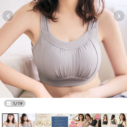
1
/
19