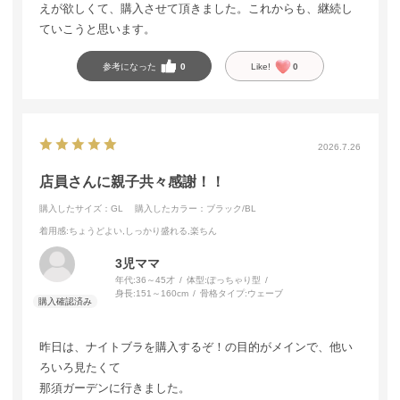
えが欲しくて、購入させて頂きました。これからも、継続し
ていこうと思います。
参考になった
0
Like!
0
2026.7.26
店員さんに親子共々感謝！！
購入したサイズ：GL
購入したカラー：ブラック/BL
着用感
:ちょうどよい,しっかり盛れる,楽ちん
3児ママ
年代:
36～45才
体型:
ぽっちゃり型
身長:
151～160cm
骨格タイプ:
ウェーブ
昨日は、ナイトブラを購入するぞ！の目的がメインで、他い
ろいろ見たくて
那須ガーデンに行きました。