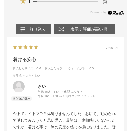
★
1
(3)
絞り込み
表示：評価が高い順
2026.8.3
着ける安心
購入したサイズ：GM
購入したカラー：ウォームグレー/CG
着用感
:ちょうどよい
きい
年代:
46才～55才
体型:
ふつう
身長:
161～170cm
骨格タイプ:
ナチュラル
今までナイトブラ自体知りませんでした。お店で、勧められ
て試してみようかと思い購入。最初は、違和感しかなかった
ですが、着ける事で、胸の安定を感じる様になりました。替