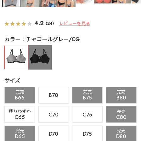
4.2
レビューを見る
（24）
カラー
チャコールグレー/CG
サイズ
完売
完売
完売
B70
B65
B75
B80
残りわずか
完売
C70
C75
C65
C80
完売
完売
D70
D75
D65
D80