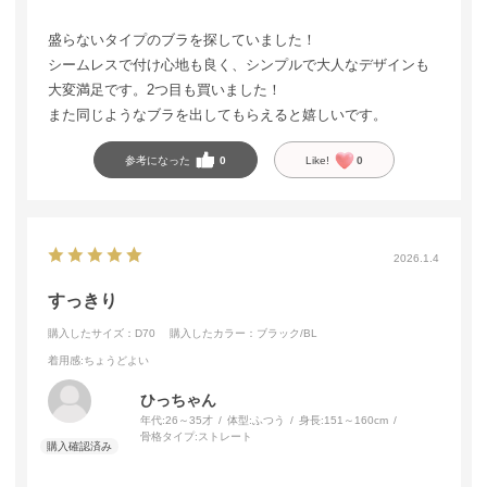
盛らないタイプのブラを探していました！
シームレスで付け心地も良く、シンプルで大人なデザインも
大変満足です。2つ目も買いました！
また同じようなブラを出してもらえると嬉しいです。
参考になった
0
Like!
0
2026.1.4
すっきり
購入したサイズ：D70
購入したカラー：ブラック/BL
着用感
:ちょうどよい
ひっちゃん
年代:
26～35才
体型:
ふつう
身長:
151～160cm
骨格タイプ:
ストレート