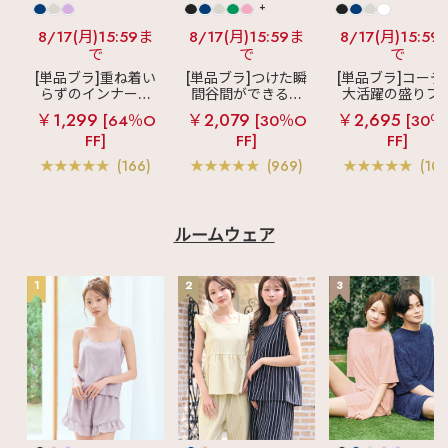
+
8/17(月)15:59ま
8/17(月)15:59ま
8/17(月)15:59
で
で
で
[単品ブラ]重ね着い
[単品ブラ]つけた瞬
[単品ブラ]コーデ
らずのインナーブ
間谷間ができるシ
大活躍の盛りブ
ラ
リッチバスト
ームレスブラ
超
ショートレン
￥1,299
￥2,079
￥2,695
[64％O
[30％O
[30％
ブラトップ (ワイヤ
盛ブラ(R) シームレ
ス ブラトップ 超
FF]
FF]
FF]
ー入り)
ス 単品ブラジャー
ブラ(R) 単品ブラ
ャー
(166)
(969)
(103
ルームウェア
1
2
3