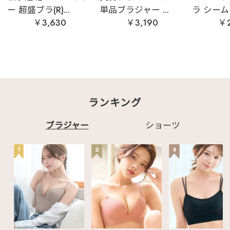
ー 超盛ブラ(R)...
単品ブラジャー ...
ラ シームレ
￥3,630
￥3,190
￥2
ランキング
ブラジャー
ショーツ
1
2
3