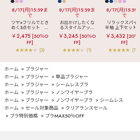
8/17(月)15:59ま
8/17(月)15:59ま
8/17(月)15:59
で
で
で
ツヤ×フリルでとき
お出かけしたくな
リラックスパイ
めく3点セット
シ
るスタイルアップ
半袖 上下セット 
ルキー ショートパ
見え
ストライプ
女兼用サイズ)
￥2,475
￥3,245
￥3,432
[50％O
[50％O
[20％
ンツ 3点セット
フリル ロングパン
FF]
FF]
FF]
ツ 綿混 上下セット
(3)
(1)
(70
ホーム
ブラジャー
ホーム
ブラジャー
単品ブラジャー
ホーム
ブラジャー
シームレスブラ
ホーム
ブラジャー
ノンワイヤーブラ
ホーム
ブラジャー
ノンワイヤーブラ
シームレス
ホーム
セール対象商品
クリアランスセール
ブラ特別価格
ブラMAX50％OFF