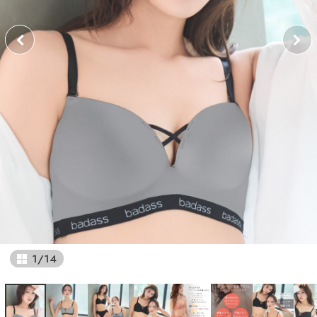
1
/
14