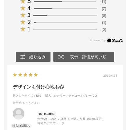
★
5
(11)
★
4
(7)
★
3
(5)
★
2
(1)
★
1
(0)
絞り込み
表示：評価が高い順
2026.4.24
デザインも付け心地も◎
購入したサイズ：E65
購入したカラー：チャコールグレー/CG
着用感
:ちょうどよい
no name
年代:
26～35才
体型:
やせ型
身長:
150cm以下
骨格タイプ:
ウェーブ