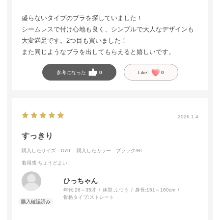
盛らないタイプのブラを探していました！
シームレスで付け心地も良く、シンプルで大人なデザインも
大変満足です。2つ目も買いました！
また同じようなブラを出してもらえると嬉しいです。
参考になった
0
Like!
0
2026.1.4
すっきり
購入したサイズ：D70
購入したカラー：ブラック/BL
着用感
:ちょうどよい
ひっちゃん
年代:
26～35才
体型:
ふつう
身長:
151～160cm
骨格タイプ:
ストレート