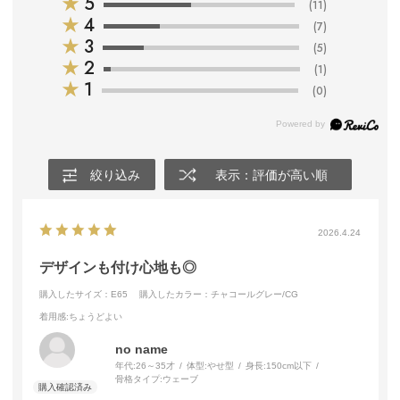
★
5
(11)
★
4
(7)
★
3
(5)
★
2
(1)
★
1
(0)
絞り込み
表示：評価が高い順
2026.4.24
デザインも付け心地も◎
購入したサイズ：E65
購入したカラー：チャコールグレー/CG
着用感
:ちょうどよい
no name
年代:
26～35才
体型:
やせ型
身長:
150cm以下
骨格タイプ:
ウェーブ