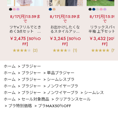
8/17(月)15:59ま
8/17(月)15:59ま
8/17(月)15:59
で
で
で
ツヤ×フリルでとき
お出かけしたくな
リラックスパイ
めく3点セット
シ
るスタイルアップ
半袖 上下セット 
ルキー ショートパ
見え
ストライプ
女兼用サイズ)
￥2,475
￥3,245
￥3,432
[50％O
[50％O
[20％
ンツ 3点セット
フリル ロングパン
FF]
FF]
FF]
ツ 綿混 上下セット
(2)
(1)
(70
ホーム
ブラジャー
ホーム
ブラジャー
単品ブラジャー
ホーム
ブラジャー
シームレスブラ
ホーム
ブラジャー
ノンワイヤーブラ
ホーム
ブラジャー
ノンワイヤーブラ
シームレス
ホーム
セール対象商品
クリアランスセール
ブラ特別価格
ブラMAX50％OFF