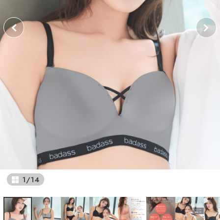
1
/
14