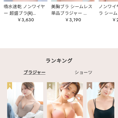
吸水速乾 ノンワイヤ
美胸ブラ シームレス
ノンワイ
ー 超盛ブラ(R)...
単品ブラジャー ...
ラ シームレ
￥3,630
￥3,190
￥2
ランキング
ブラジャー
ショーツ
1
2
3