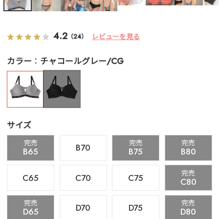
4.2
レビューを見る
（24）
カラー
チャコールグレー/CG
サイズ
完売
完売
完売
B70
B65
B75
B80
完売
C65
C70
C75
C80
完売
完売
D70
D75
D65
D80