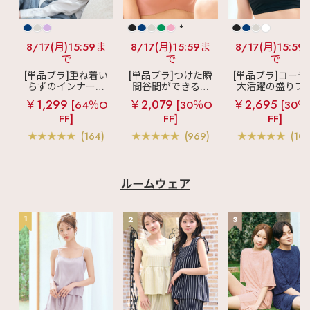
+
8/17(月)15:59ま
8/17(月)15:59ま
8/17(月)15:59
で
で
で
[単品ブラ]重ね着い
[単品ブラ]つけた瞬
[単品ブラ]コーデ
らずのインナーブ
間谷間ができるシ
大活躍の盛りブ
ラ
リッチバスト
ームレスブラ
超
ショートレン
￥1,299
￥2,079
￥2,695
[64％O
[30％O
[30％
ブラトップ (ワイヤ
盛ブラ(R) シームレ
ス ブラトップ 超
FF]
FF]
FF]
ー入り)
ス 単品ブラジャー
ブラ(R) 単品ブラ
ャー
(164)
(969)
(103
ルームウェア
1
2
3