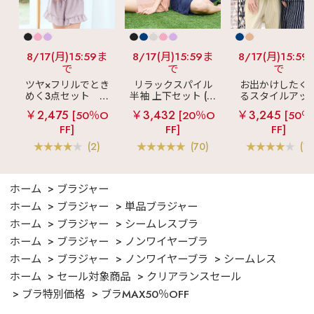
8/17(月)15:59ま
8/17(月)15:59ま
8/17(月)15:59
で
で
で
ツヤ×フリルでとき
リラックスパイル
お出かけしたく
めく3点セット
シ
半袖 上下セット (男
るスタイルアッ
ルキー ショートパ
女兼用サイズ)
見え
ストライ
￥2,475
￥3,432
￥3,245
[50％O
[20％O
[50％
ンツ 3点セット
フリル ロングパ
FF]
FF]
FF]
ツ 綿混 上下セッ
(2)
(70)
(1)
ホーム
ブラジャー
ホーム
ブラジャー
単品ブラジャー
ホーム
ブラジャー
シームレスブラ
ホーム
ブラジャー
ノンワイヤーブラ
ホーム
ブラジャー
ノンワイヤーブラ
シームレス
ホーム
セール対象商品
クリアランスセール
ブラ特別価格
ブラMAX50％OFF