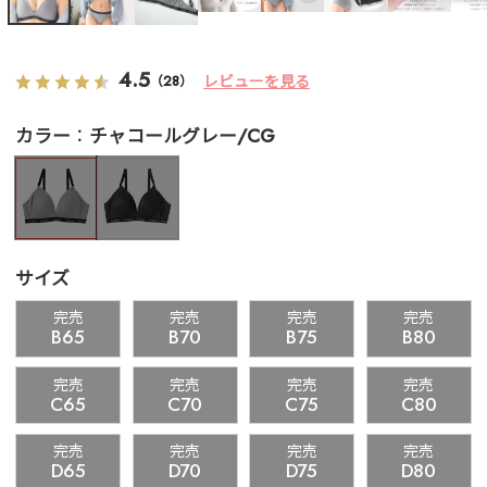
4.5
レビューを見る
（28）
カラー
チャコールグレー/CG
サイズ
完売
完売
完売
完売
B65
B70
B75
B80
完売
完売
完売
完売
C65
C70
C75
C80
完売
完売
完売
完売
D65
D70
D75
D80