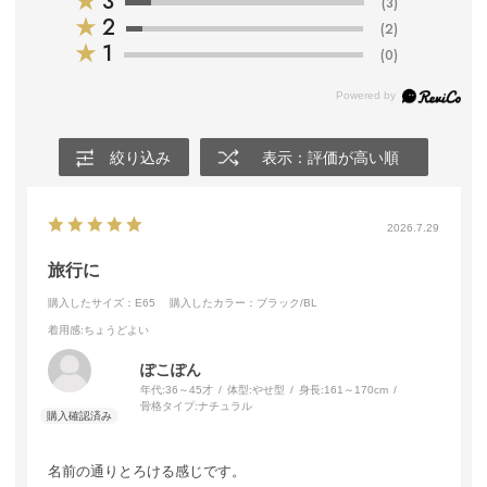
★
3
(3)
★
2
(2)
★
1
(0)
絞り込み
表示：評価が高い順
2026.7.29
旅行に
購入したサイズ：E65
購入したカラー：ブラック/BL
着用感
:ちょうどよい
ぽこぽん
年代:
36～45才
体型:
やせ型
身長:
161～170cm
骨格タイプ:
ナチュラル
名前の通りとろける感じです。