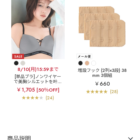
8/10(月)15:59まで
増設フック (2列×3段) 38
mm 3個組
[単品ブラ]ノンワイヤー
で美胸シルエットを叶え
￥660
るブラ
【WEB限定】ba
￥1,705
[50％OFF]
dass ノンワイヤー 美胸
(28)
ブラ シームレス 単品ブ
(24)
ラジャー
商品説明