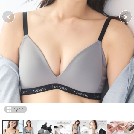
1
/
14