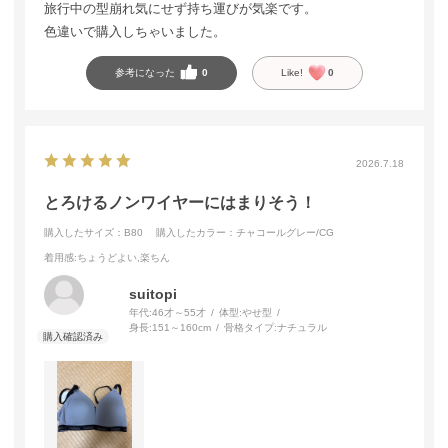
旅行中の型崩れ気にせず持ち運びが気楽です。
色違いで購入しちゃいました。
参考になった
0
Like!
0
2026.7.18
とろけるノンワイヤーにはまりそう！
購入したサイズ：B80
購入したカラー：チャコールグレー/CG
着用感
:ちょうどよい,楽ちん
suitopi
年代:
46才～55才
体型:
やせ型
身長:
151～160cm
骨格タイプ:
ナチュラル