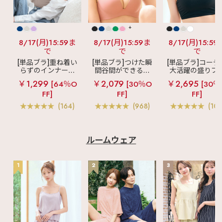
+
8/17(月)15:59ま
8/17(月)15:59ま
8/17(月)15:59
で
で
で
[単品ブラ]重ね着い
[単品ブラ]つけた瞬
[単品ブラ]コーデ
らずのインナーブ
間谷間ができるシ
大活躍の盛りブ
ラ
リッチバスト
ームレスブラ
超
ショートレン
￥1,299
￥2,079
￥2,695
[64％O
[30％O
[30％
ブラトップ (ワイヤ
盛ブラ(R) シームレ
ス ブラトップ 超
FF]
FF]
FF]
ー入り)
ス 単品ブラジャー
ブラ(R) 単品ブラ
ャー
(164)
(968)
(103
ルームウェア
1
2
3