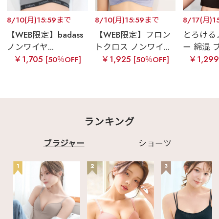
8/10(月)15:59まで
8/10(月)15:59まで
8/17(月)1
【WEB限定】badass
【WEB限定】フロン
とろける
ノンワイヤ...
トクロス ノンワイ...
ー 綿混 ブ
￥1,705
￥1,925
￥1,29
[50％OFF]
[50％OFF]
ランキング
ブラジャー
ショーツ
1
2
3