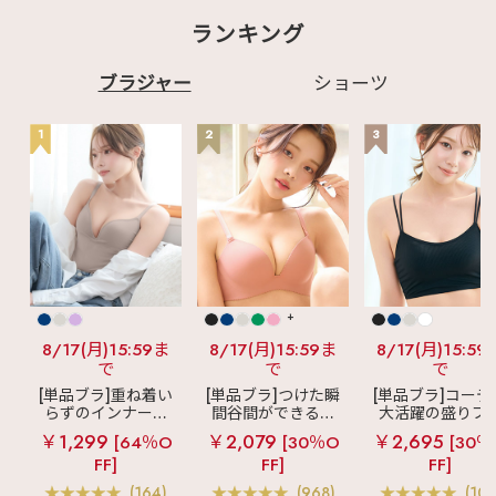
ランキング
ブラジャー
ショーツ
1
2
3
+
8/17(月)15:59ま
8/17(月)15:59ま
8/17(月)15:59
で
で
で
[単品ブラ]重ね着い
[単品ブラ]つけた瞬
[単品ブラ]コーデ
らずのインナーブ
間谷間ができるシ
大活躍の盛りブ
ラ
リッチバスト
ームレスブラ
超
ショートレン
￥1,299
￥2,079
￥2,695
[64％O
[30％O
[30％
ブラトップ (ワイヤ
盛ブラ(R) シームレ
ス ブラトップ 超
FF]
FF]
FF]
ー入り)
ス 単品ブラジャー
ブラ(R) 単品ブラ
ャー
(164)
(968)
(103