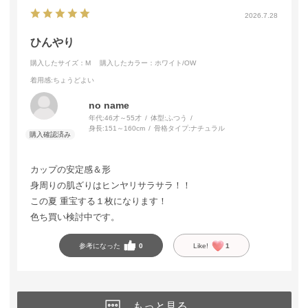
2026.7.28
ひんやり
購入したサイズ：M
購入したカラー：ホワイト/OW
着用感
:ちょうどよい
no name
年代:
46才～55才
体型:
ふつう
身長:
151～160cm
骨格タイプ:
ナチュラル
カップの安定感＆形
身周りの肌ざりはヒンヤリサラサラ！！
この夏 重宝する１枚になります！
色ち買い検討中です。
参考になった
0
Like!
1
もっと見る