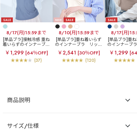
8/17(月)15:59まで
8/10(月)15:59まで
8/17(月)15
[単品ブラ]接触冷感 重ね
[単品ブラ]重ね着いらず
[単品ブラ]重
着いらずのインナーブラ
のインナーブラ
リッチ
のインナーブ
エアリークール リッチ
バスト ブラトップ (ワイ
バスト ブラトッ
￥1,299
￥2,541
￥1,299
[64％OFF]
[30％OFF]
[6
バスト ブラトップ (ワイ
ヤー入り)
ヤー入り
ヤー入り)
(37)
(120)
商品説明
サイズ/仕様