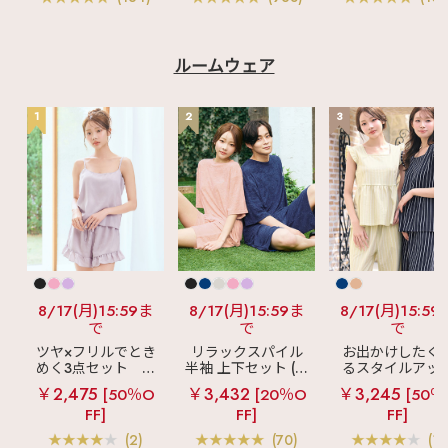
ルームウェア
1
2
3
8/17(月)15:59ま
8/17(月)15:59ま
8/17(月)15:59
で
で
で
ツヤ×フリルでとき
リラックスパイル
お出かけしたく
めく3点セット
シ
半袖 上下セット (男
るスタイルアッ
ルキー ショートパ
女兼用サイズ)
見え
ストライ
￥2,475
￥3,432
￥3,245
[50％O
[20％O
[50％
ンツ 3点セット
フリル ロングパ
FF]
FF]
FF]
ツ 綿混 上下セッ
(2)
(70)
(1)