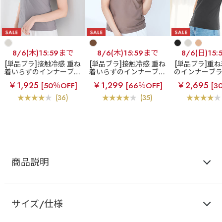
8/6(木)15:59まで
8/6(木)15:59まで
8/6(日)15
[単品ブラ]接触冷感 重ね
[単品ブラ]接触冷感 重ね
[単品ブラ]重
着いらずのインナーブラ
着いらずのインナーブラ
のインナーブ
エアリークール 美シル
エアリークール 美シル
エット ブラトッ
￥1,925
￥1,299
￥2,695
[50％OFF]
[66％OFF]
[3
エット ブラトップ (ソフ
エット ブラトップ (ソフ
トワイヤ
トワイヤー)
トワイヤー)
(36)
(35)
商品説明
サイズ/仕様