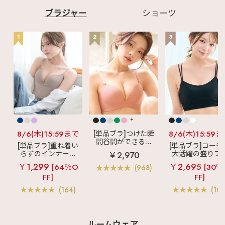
ブラジャー
ショーツ
1
2
3
+
8/6(木)15:59まで
[単品ブラ]つけた瞬
8/6(木)15:59
間谷間ができるシ
[単品ブラ]重ね着い
[単品ブラ]コーデ
ームレスブラ
超
らずのインナーブ
大活躍の盛りブ
￥2,970
盛ブラ(R) シームレ
ラ
リッチバスト
ショートレン
￥1,299
￥2,695
ス 単品ブラジャー
[64％O
[30％
(968)
ブラトップ (ワイヤ
ス ブラトップ 超
FF]
FF]
ー入り)
ブラ(R) 単品ブラ
ャー
(164)
(103
ルームウェア