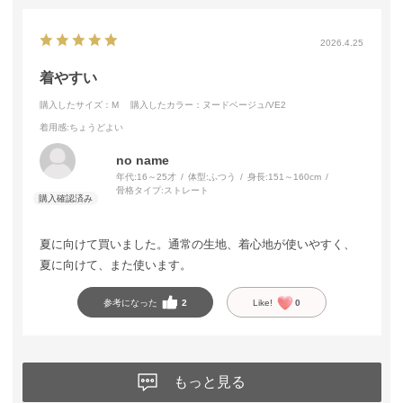
2026.4.25
着やすい
購入したサイズ：M
購入したカラー：ヌードベージュ/VE2
着用感
:ちょうどよい
no name
年代:
16～25才
体型:
ふつう
身長:
151～160cm
骨格タイプ:
ストレート
夏に向けて買いました。通常の生地、着心地が使いやすく、
夏に向けて、また使います。
参考になった
2
Like!
0
もっと見る