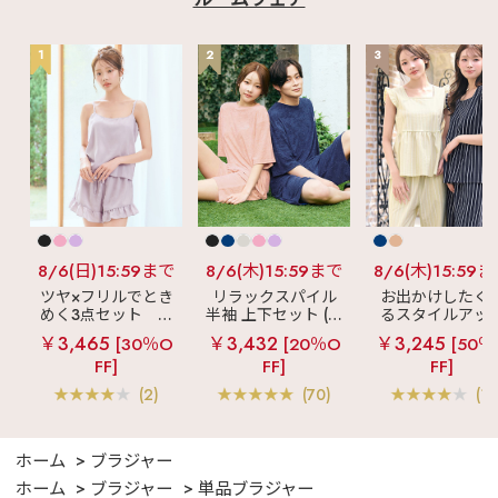
1
2
3
8/6(日)15:59まで
8/6(木)15:59まで
8/6(木)15:59
ツヤ×フリルでとき
リラックスパイル
お出かけしたく
めく3点セット
シ
半袖 上下セット (男
るスタイルアッ
ルキー ショートパ
女兼用サイズ)
見え
ストライ
￥3,465
￥3,432
￥3,245
[30％O
[20％O
[50％
ンツ 3点セット
フリル ロングパ
FF]
FF]
FF]
ツ 綿混 上下セッ
(2)
(70)
(1)
ホーム
ブラジャー
ホーム
ブラジャー
単品ブラジャー