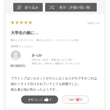
絞り込み
表示：評価が高い順
2026.7.15
大学生の娘に…
購入したサイズ：LL
購入したカラー：ヌードベージュ/VE2
着用感
:ちょうどよい
かっか
年代:
16～25才
体型:
ぽっちゃり型
身長:
151～160cm
骨格タイプ:
ナチュラル
ブラトップはシルエットがだらしなくなりがちですがこれは
細かくサイズ分けされていてとても綺麗でした。
娘も着心地が良かったようです。
参考になった
2
Like!
0