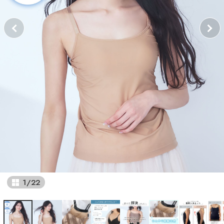
1
/
22