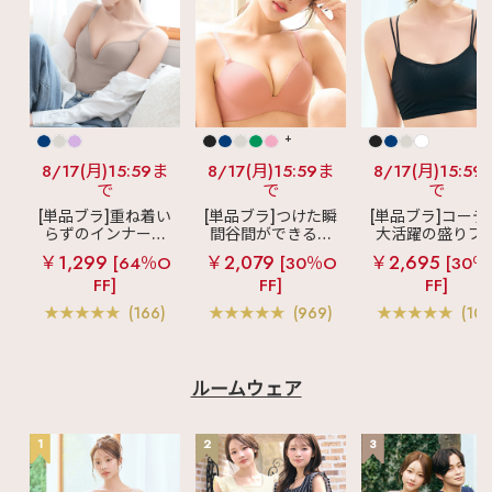
+
8/17(月)15:59ま
8/17(月)15:59ま
8/17(月)15:59
で
で
で
[単品ブラ]重ね着い
[単品ブラ]つけた瞬
[単品ブラ]コーデ
らずのインナーブ
間谷間ができるシ
大活躍の盛りブ
ラ
リッチバスト
ームレスブラ
超
ショートレン
￥1,299
￥2,079
￥2,695
[64％O
[30％O
[30％
ブラトップ (ワイヤ
盛ブラ(R) シームレ
ス ブラトップ 超
FF]
FF]
FF]
ー入り)
ス 単品ブラジャー
ブラ(R) 単品ブラ
ャー
(166)
(969)
(103
ルームウェア
1
2
3