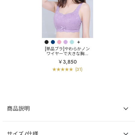
+
[単品ブラ]やわらかノン
ワイヤーで大きな胸も
「垂れ見えしない」
小
￥3,850
さく見せる ノンワイヤー
単品ブラジャー (グラマ
(31)
ーサイズ)
商品説明
サイズ/仕様