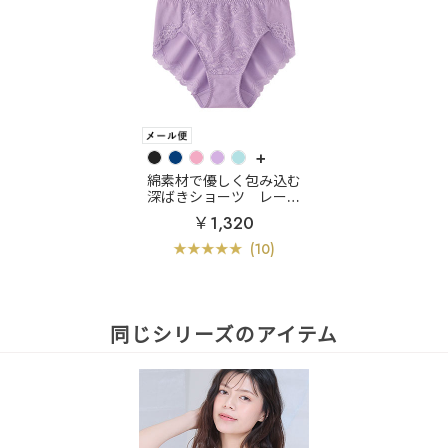
+
綿素材で優しく包み込む
深ばきショーツ
レース
深ばき 綿混 プレーンシ
￥1,320
ョーツ
(10)
同じシリーズのアイテム