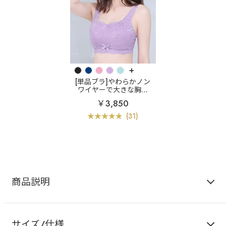
+
[単品ブラ]やわらかノン
ワイヤーで大きな胸も
「垂れ見えしない」
小
￥3,850
さく見せる ノンワイヤー
単品ブラジャー (グラマ
(31)
ーサイズ)
商品説明
サイズ/仕様