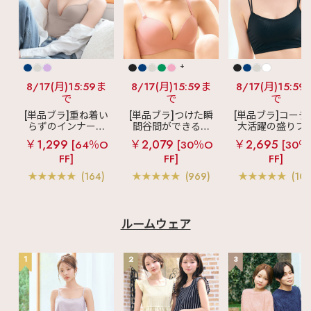
+
8/17(月)15:59ま
8/17(月)15:59ま
8/17(月)15:59
で
で
で
[単品ブラ]重ね着い
[単品ブラ]つけた瞬
[単品ブラ]コーデ
らずのインナーブ
間谷間ができるシ
大活躍の盛りブ
ラ
リッチバスト
ームレスブラ
超
ショートレン
￥1,299
￥2,079
￥2,695
[64％O
[30％O
[30％
ブラトップ (ワイヤ
盛ブラ(R) シームレ
ス ブラトップ 超
FF]
FF]
FF]
ー入り)
ス 単品ブラジャー
ブラ(R) 単品ブラ
ャー
(164)
(969)
(103
ルームウェア
1
2
3