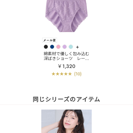
+
綿素材で優しく包み込む
深ばきショーツ
レース
深ばき 綿混 プレーンシ
￥1,320
ョーツ
(10)
同じシリーズのアイテム