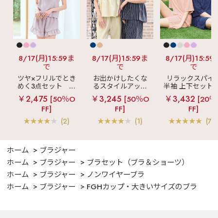
8/17(月)15:59ま
8/17(月)15:59ま
8/17(月)15:59
で
で
で
ツヤ×フリルでとき
お出かけしたくな
リラックスパイ
めく3点セット
シ
るスタイルアップ
半袖 上下セット 
ルキー ショートパ
見え
ストライプ
女兼用サイズ)
￥2,475
￥3,245
￥3,432
[50％O
[50％O
[20％
ンツ 3点セット
フリル ロングパン
FF]
FF]
FF]
ツ 綿混 上下セット
(2)
(1)
(70
ホーム
ブラジャー
ホーム
ブラジャー
ブラセット（ブラ＆ショーツ）
ホーム
ブラジャー
ノンワイヤーブラ
ホーム
ブラジャー
FGHカップ・大きいサイズのブラ