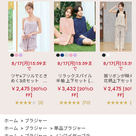
1
2
3
8/17(月)15:59ま
8/17(月)15:59ま
8/17(月)15:59
で
で
で
ツヤ×フリルでとき
リラックスパイル
肩リボンが映え
めく3点セット
シ
半袖 上下セット (男
花柄上下セット
ルキー ショートパ
女兼用サイズ)
メニーフラワー 
￥2,475
￥3,432
￥2,475
[50％O
[20％O
[50％
ンツ 3点セット
ングパンツ 上下
FF]
FF]
FF]
ット
(3)
(70)
(3)
ホーム
ブラジャー
ホーム
ブラジャー
単品ブラジャー