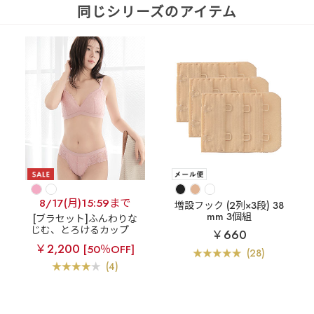
同じシリーズのアイテム
8/17(月)15:59まで
増設フック (2列×3段) 38
mm 3個組
[ブラセット]ふんわりな
じむ、とろけるカップ
￥660
プティブーケ とろけるノ
￥2,200
[50％OFF]
ンワイヤー ブラジャー&
(28)
ショーツ
(4)