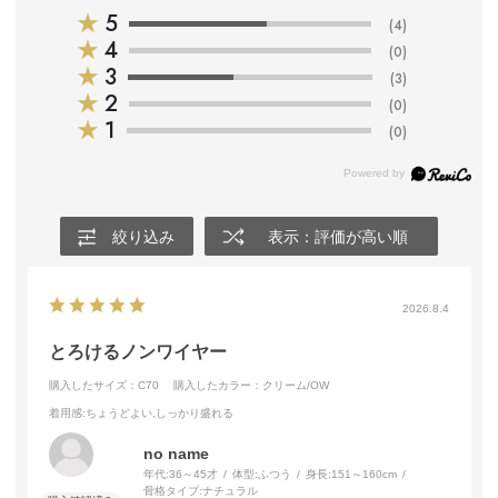
★
5
(4)
★
4
(0)
★
3
(3)
★
2
(0)
★
1
(0)
絞り込み
表示：評価が高い順
2026.8.4
とろけるノンワイヤー
購入したサイズ：C70
購入したカラー：クリーム/OW
着用感
:ちょうどよい,しっかり盛れる
no name
年代:
36～45才
体型:
ふつう
身長:
151～160cm
骨格タイプ:
ナチュラル