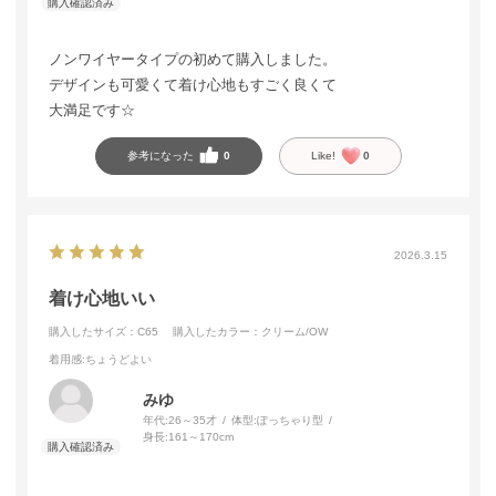
ノンワイヤータイプの初めて購入しました。
デザインも可愛くて着け心地もすごく良くて
大満足です☆
参考になった
0
Like!
0
2026.3.15
着け心地いい
購入したサイズ：C65
購入したカラー：クリーム/OW
着用感
:ちょうどよい
みゆ
年代:
26～35才
体型:
ぽっちゃり型
身長:
161～170cm