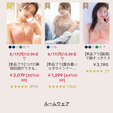
1
2
3
+
+
8/17(月)15:59ま
8/17(月)15:59ま
[単品ブラ]脇高設
で脇すっきり 痩
で
で
見えブラ
カシ
￥3,190
[単品ブラ]つけた瞬
[単品ブラ]重ね着い
クールレース脇
間谷間ができるシ
らずのインナーブ
ブラ(R) 単品ブラ
(119
ームレスブラ
超
ラ
リッチバスト
ャー
￥2,079
￥1,299
[30％O
[64％O
盛ブラ(R) シームレ
ブラトップ (ワイヤ
FF]
FF]
ス 単品ブラジャー
ー入り)
(970)
(166)
ルームウェア