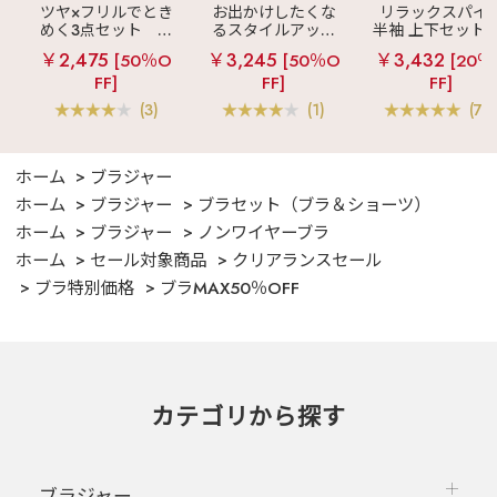
ツヤ×フリルでとき
お出かけしたくな
リラックスパイ
めく3点セット
シ
るスタイルアップ
半袖 上下セット 
ルキー ショートパ
見え
ストライプ
女兼用サイズ)
￥2,475
￥3,245
￥3,432
[50％O
[50％O
[20％
ンツ 3点セット
フリル ロングパン
FF]
FF]
FF]
ツ 綿混 上下セット
(3)
(1)
(70
ホーム
ブラジャー
ホーム
ブラジャー
ブラセット（ブラ＆ショーツ）
ホーム
ブラジャー
ノンワイヤーブラ
ホーム
セール対象商品
クリアランスセール
ブラ特別価格
ブラMAX50％OFF
カテゴリから探す
ブラジャー