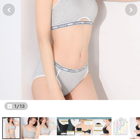
1
/
13