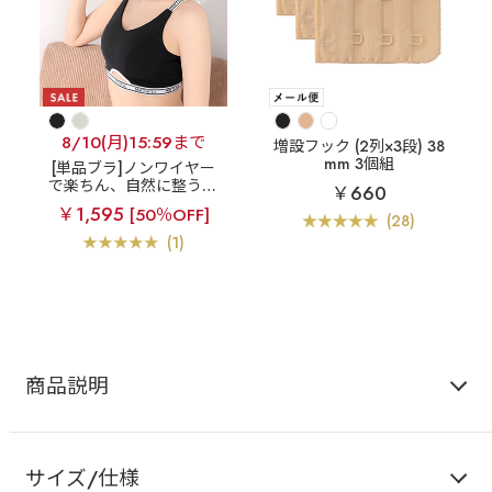
8/10(月)15:59まで
増設フック (2列×3段) 38
mm 3個組
[単品ブラ]ノンワイヤー
で楽ちん、自然に整うバ
￥660
ストライン
ノヴァベル
￥1,595
[50％OFF]
綿混 ノンワイヤー 単品
(28)
ブラジャー
(1)
商品説明
サイズ/仕様