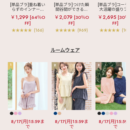
[単品ブラ]重ね着い
[単品ブラ]つけた瞬
[単品ブラ]コーデ
らずのインナーブ
間谷間ができるシ
大活躍の盛りブ
ラ
リッチバスト
ームレスブラ
超
ショートレン
￥1,299
￥2,079
￥2,695
[64％O
[30％O
[30％
ブラトップ (ワイヤ
盛ブラ(R) シームレ
ス ブラトップ 超
FF]
FF]
FF]
ー入り)
ス 単品ブラジャー
ブラ(R) 単品ブラ
ャー
(166)
(969)
(103
ルームウェア
1
2
3
8/17(月)15:59ま
8/17(月)15:59ま
8/17(月)15:59
で
で
で