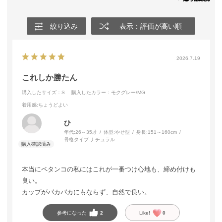
絞り込み
表示：評価が高い順
2026.7.19
これしか勝たん
購入したサイズ：S
購入したカラー：モクグレー/MG
着用感
:ちょうどよい
ひ
年代:
26～35才
体型:
やせ型
身長:
151～160cm
骨格タイプ:
ナチュラル
本当にペタンコの私にはこれが一番つけ心地も、締め付けも
良い。
カップがパカパカにもならず、自然で良い。
参考になった
2
Like!
0