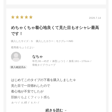
2026.7.14
めちゃくちゃ着心地良くて見た目もオシャレ最高
です！
購入したサイズ：S
購入したカラー：モクグレー/MG
着用感
:ちょうどよい
なちゃ
年代:
36～45才
体型:
ふつう
身長:
161～170cm
骨格タイプ:
ウェーブ
はじめてこのタイプの下着を購入しました☺️
見た目で一目惚れしたので
着心地が不安でしたが
肌触りもよくフィット感も
キツくも緩くもなく
本当に良すぎました！
続きを読む