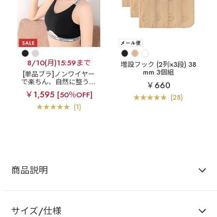
8/10(月)15:59まで
増設フック (2列×3段) 38
mm 3個組
[単品ブラ]ノンワイヤー
で楽ちん、自然に整うバ
￥660
ストライン
ノヴァベル
￥1,595
[50％OFF]
綿混 ノンワイヤー 単品
(28)
ブラジャー
(1)
商品説明
サイズ/仕様