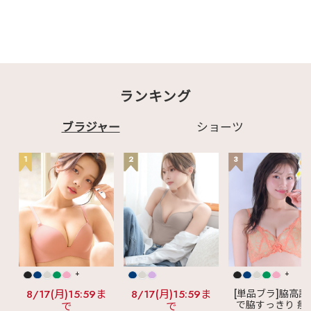
ランキング
ブラジャー
ショーツ
1
2
3
+
+
8/17(月)15:59ま
8/17(月)15:59ま
[単品ブラ]脇高設
で脇すっきり 痩
で
で