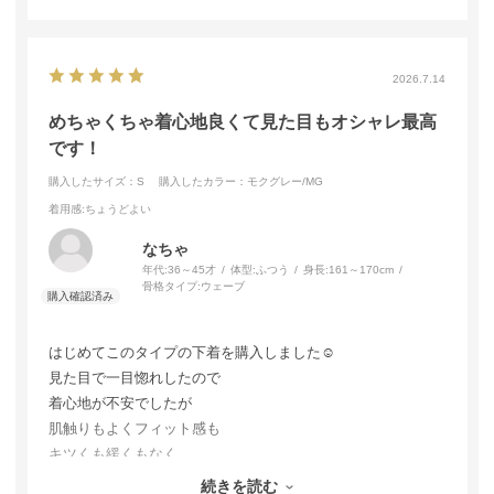
2026.7.14
めちゃくちゃ着心地良くて見た目もオシャレ最高
です！
購入したサイズ：S
購入したカラー：モクグレー/MG
着用感
:ちょうどよい
なちゃ
年代:
36～45才
体型:
ふつう
身長:
161～170cm
骨格タイプ:
ウェーブ
はじめてこのタイプの下着を購入しました☺️
見た目で一目惚れしたので
着心地が不安でしたが
肌触りもよくフィット感も
キツくも緩くもなく
本当に良すぎました！
続きを読む