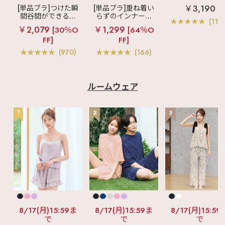
見えブラ
カシ
￥3,190
[単品ブラ]つけた瞬
[単品ブラ]重ね着い
クールレース脇
間谷間ができるシ
らずのインナーブ
ブラ(R) 単品ブラ
(119
ームレスブラ
超
ラ
リッチバスト
ャー
￥2,079
￥1,299
[30％O
[64％O
盛ブラ(R) シームレ
ブラトップ (ワイヤ
FF]
FF]
ス 単品ブラジャー
ー入り)
(970)
(166)
ルームウェア
1
2
3
8/17(月)15:59ま
8/17(月)15:59ま
8/17(月)15:59
で
で
で