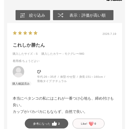
絞り込み
表示：評価が高い順
2026.7.19
これしか勝たん
購入したサイズ：S
購入したカラー：モクグレー/MG
着用感
:ちょうどよい
ひ
年代:
26～35才
体型:
やせ型
身長:
151～160cm
骨格タイプ:
ナチュラル
本当にペタンコの私にはこれが一番つけ心地も、締め付けも
良い。
カップがパカパカにもならず、自然で良い。
参考になった
2
Like!
0