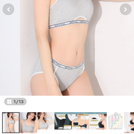
1
/
13