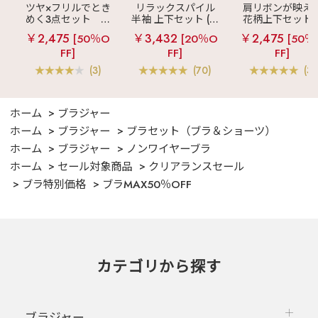
ツヤ×フリルでとき
リラックスパイル
肩リボンが映え
めく3点セット
シ
半袖 上下セット (男
花柄上下セット
ルキー ショートパ
女兼用サイズ)
メニーフラワー 
￥2,475
￥3,432
￥2,475
[50％O
[20％O
[50％
ンツ 3点セット
ングパンツ 上下
FF]
FF]
FF]
ット
(3)
(70)
(3)
ホーム
ブラジャー
ホーム
ブラジャー
ブラセット（ブラ＆ショーツ）
ホーム
ブラジャー
ノンワイヤーブラ
ホーム
セール対象商品
クリアランスセール
ブラ特別価格
ブラMAX50％OFF
カテゴリから探す
ブラジャー