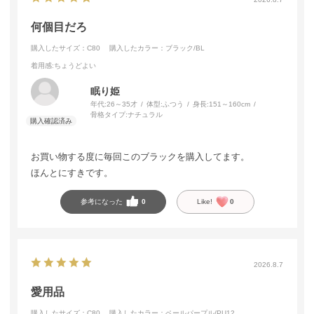
何個目だろ
購入したサイズ：C80
購入したカラー：ブラック/BL
着用感
:ちょうどよい
眠り姫
年代:
26～35才
体型:
ふつう
身長:
151～160cm
骨格タイプ:
ナチュラル
お買い物する度に毎回このブラックを購入してます。
ほんとにすきです。
参考になった
0
Like!
0
2026.8.7
愛用品
購入したサイズ：C80
購入したカラー：ペールパープル/PU12