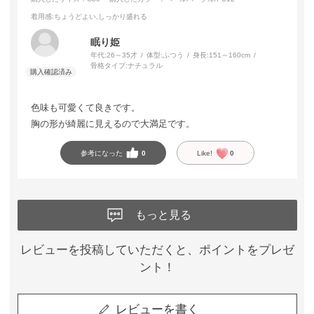
着用感
:ちょうどよい,しっかり盛れる
眠り姫
年代:
26～35才
体型:
ふつう
身長:
151～160cm
骨格タイプ:
ナチュラル
色味も可愛くて良きです。
胸の形が綺麗に見えるので大満足です。
参考になった
0
Like!
0
もっと見る
レビューを投稿していただくと、ポイントをプレゼ
ント！
レビューを書く