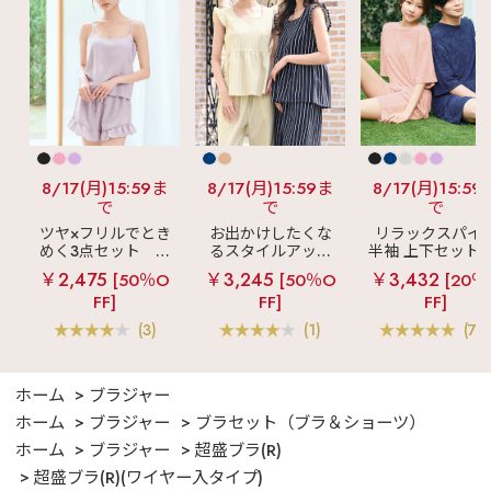
8/17(月)15:59ま
8/17(月)15:59ま
8/17(月)15:59
で
で
で
ツヤ×フリルでとき
お出かけしたくな
リラックスパイ
めく3点セット
シ
るスタイルアップ
半袖 上下セット 
ルキー ショートパ
見え
ストライプ
女兼用サイズ)
￥2,475
￥3,245
￥3,432
[50％O
[50％O
[20％
ンツ 3点セット
フリル ロングパン
FF]
FF]
FF]
ツ 綿混 上下セット
(3)
(1)
(70
ホーム
ブラジャー
ホーム
ブラジャー
ブラセット（ブラ＆ショーツ）
ホーム
ブラジャー
超盛ブラ(R)
超盛ブラ(R)(ワイヤー入タイプ)