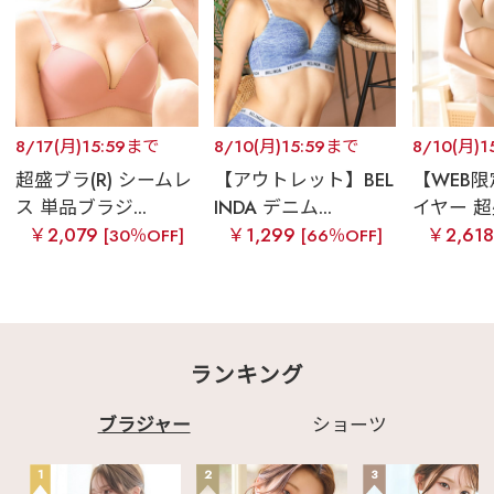
8/17(月)15:59まで
8/10(月)15:59まで
8/10(月)
超盛ブラ(R) シームレ
【アウトレット】BEL
【WEB
ス 単品ブラジ...
INDA デニム...
イヤー 超盛
￥2,079
￥1,299
￥2,61
[30％OFF]
[66％OFF]
ランキング
ブラジャー
ショーツ
1
2
3