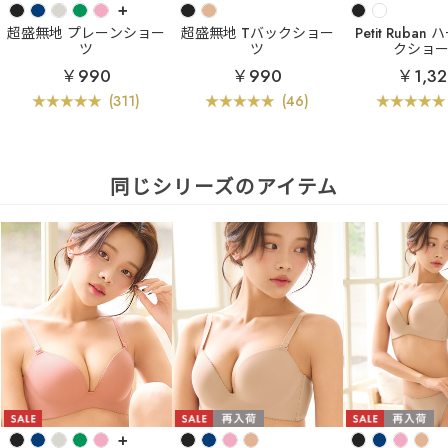
+
超盛無地 プレーンショー
超盛無地 Tバックショー
Petit Ruba
ツ
ツ
クショ
￥990
￥990
￥1,3
(311)
(46)
同じシリーズのアイテム
+