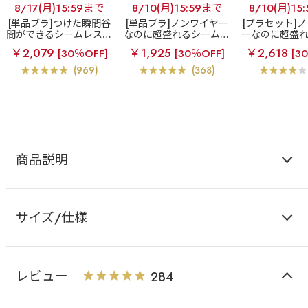
8/17(月)15:59まで
8/10(月)15:59まで
8/10(月)15
[単品ブラ]つけた瞬間谷
[単品ブラ]ノンワイヤー
[ブラセット]
間ができるシームレスブ
なのに超盛れるシームレ
ーなのに超盛
ラ
超盛ブラ(R) シーム
スブラ
【WEB限定】ノ
レスブラ
【W
￥2,079
￥1,925
￥2,618
[30％OFF]
[30％OFF]
[3
レス 単品ブラジャー
ンワイヤー 超盛ブラ(R)
ノンワイヤー 
シームレス 単品ブラジャ
(R) シームレ
(969)
(368)
ー
ー&ショ
商品説明
サイズ/仕様
レビュー
284