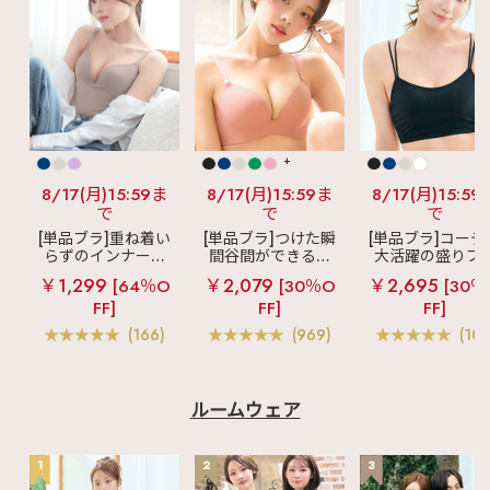
+
8/17(月)15:59ま
8/17(月)15:59ま
8/17(月)15:59
で
で
で
[単品ブラ]重ね着い
[単品ブラ]つけた瞬
[単品ブラ]コーデ
らずのインナーブ
間谷間ができるシ
大活躍の盛りブ
ラ
リッチバスト
ームレスブラ
超
ショートレン
￥1,299
￥2,079
￥2,695
[64％O
[30％O
[30％
ブラトップ (ワイヤ
盛ブラ(R) シームレ
ス ブラトップ 超
FF]
FF]
FF]
ー入り)
ス 単品ブラジャー
ブラ(R) 単品ブラ
ャー
(166)
(969)
(103
ルームウェア
1
2
3