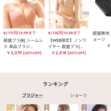
8/17(月)15:59まで
8/10(月)15:59まで
超盛無地
ョーツ
超盛ブラ(R) シームレ
【WEB限定】ノンワ
￥
ス 単品ブラジ...
イヤー 超盛ブラ(...
￥2,079
￥2,618
[30％OFF]
[30％OFF]
ランキング
ブラジャー
ショーツ
1
2
3