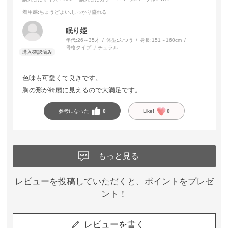
着用感
:ちょうどよい,しっかり盛れる
眠り姫
年代:
26～35才
体型:
ふつう
身長:
151～160cm
骨格タイプ:
ナチュラル
色味も可愛くて良きです。
胸の形が綺麗に見えるので大満足です。
参考になった
0
Like!
0
もっと見る
レビューを投稿していただくと、ポイントをプレゼ
ント！
レビューを書く