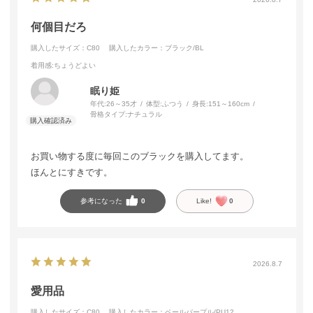
何個目だろ
購入したサイズ：C80
購入したカラー：ブラック/BL
着用感
:ちょうどよい
眠り姫
年代:
26～35才
体型:
ふつう
身長:
151～160cm
骨格タイプ:
ナチュラル
お買い物する度に毎回このブラックを購入してます。
ほんとにすきです。
参考になった
0
Like!
0
2026.8.7
愛用品
購入したサイズ：C80
購入したカラー：ペールパープル/PU12