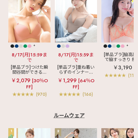
+
+
8/17(月)15:59ま
8/17(月)15:59ま
[単品ブラ]脇高設
で脇すっきり 痩
で
で
見えブラ
カシ
￥3,190
[単品ブラ]つけた瞬
[単品ブラ]重ね着い
クールレース脇
間谷間ができるシ
らずのインナーブ
ブラ(R) 単品ブラ
(119
ームレスブラ
超
ラ
リッチバスト
ャー
￥2,079
￥1,299
[30％O
[64％O
盛ブラ(R) シームレ
ブラトップ (ワイヤ
FF]
FF]
ス 単品ブラジャー
ー入り)
(970)
(166)
ルームウェア
1
2
3