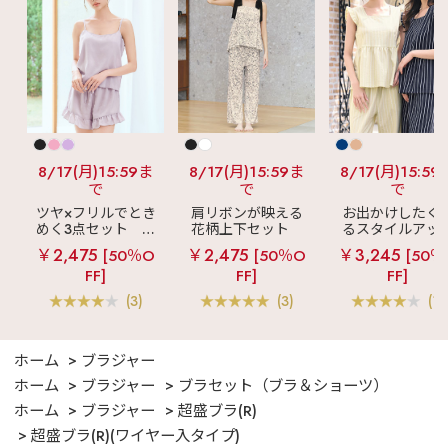
8/17(月)15:59ま
8/17(月)15:59ま
8/17(月)15:59
で
で
で
ツヤ×フリルでとき
肩リボンが映える
お出かけしたく
めく3点セット
シ
花柄上下セット
るスタイルアッ
ルキー ショートパ
メニーフラワー ロ
見え
ストライ
￥2,475
￥2,475
￥3,245
[50％O
[50％O
[50％
ンツ 3点セット
ングパンツ 上下セ
フリル ロングパ
FF]
FF]
FF]
ット
ツ 綿混 上下セッ
(3)
(3)
(1)
ホーム
ブラジャー
ホーム
ブラジャー
ブラセット（ブラ＆ショーツ）
ホーム
ブラジャー
超盛ブラ(R)
超盛ブラ(R)(ワイヤー入タイプ)