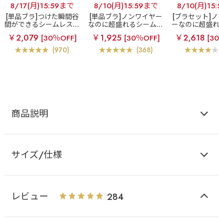
8/17(月)15:59まで
8/10(月)15:59まで
8/10(月)15
[単品ブラ]つけた瞬間谷
[単品ブラ]ノンワイヤー
[ブラセット]
間ができるシームレスブ
なのに超盛れるシームレ
ーなのに超盛
ラ
超盛ブラ(R) シーム
スブラ
【WEB限定】ノ
レスブラ
【W
￥2,079
￥1,925
￥2,618
[30％OFF]
[30％OFF]
[3
レス 単品ブラジャー
ンワイヤー 超盛ブラ(R)
ノンワイヤー 
シームレス 単品ブラジャ
(R) シームレ
(970)
(368)
ー
ー&ショ
商品説明
サイズ/仕様
レビュー
284